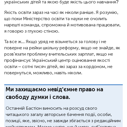
українських дітей та якою буде якість цього навчання?
Якість освіти зараз на часі як ніколи раніше. Я розумію,
що поки Міністерство освіти та науки не очолить
нарешті команда, спроможна й мотивована працювати,
я говорю з глухою стіною.
Та все ж... Якщо уряд не візьметься за голову і не
поверне на рейки шкільну реформу, якщо не знайде, як
розв'язати проблему вчительських зарплат, якщо не
профінансує Український центр оцінювання якості
освіти – сотні тисяч дітей, які зараз за кордоном, не
повернуться, можливо, навіть ніколи.
Ми захищаємо невід'ємне право на
свободу думки і слова.
Останній Бастіон виносить на розсуд свого
читацького загалу авторське бачення події, особи,
позиції, яке, звісно, не завжди збігається з редакційним
мейнстримом. Маємо надію, що й чиясь суб'єктивна