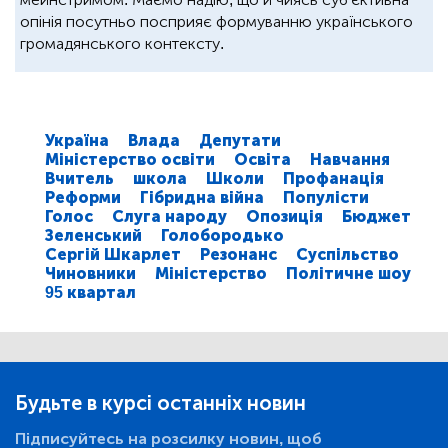
опінія посутньо посприяє формуванню українського
громадянського контексту.
Україна
Влада
Депутати
Міністерство освіти
Освіта
Навчання
Вчитель
школа
Школи
Профанація
Реформи
Гібридна війна
Популісти
Голос
Слуга народу
Опозиція
Бюджет
Зеленський
Голобородько
Сергій Шкарлет
Резонанс
Суспільство
Чиновники
Міністерство
Політичне шоу
95 квартал
Будьте в курсі останніх новин
Підписуйтесь на розсилку новин, щоб