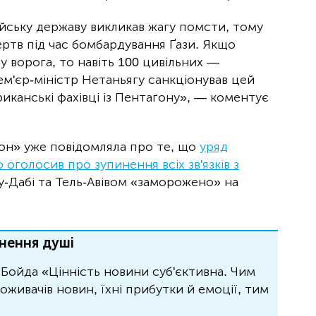
йську державу викликав жагу помсти, тому
ертв під час бомбардування Ґази. Якщо
 ворога, то навіть 100 цивільних —
м'єр-міністр Нетаньягу санкціонував цей
иканські фахівці із Пентаґону», — коментує
іон» уже повідомляла про те, що
уряд
 оголосив про зупинення всіх зв'язків з
у-Дабі та Тель-Авівом «заморожено» на
нення душі
Бойда «Цінність новини суб'єктивна. Чим
живачів новин, їхні прибутки й емоції, тим