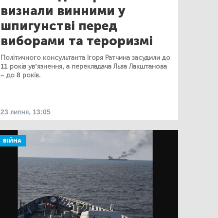
визнали винними у
шпигунстві перед
виборами та тероризмі
Політичного консультанта Ігоря Ратчина засудили до
11 років ув’язнення, а перекладача Льва Лакштанова
– до 8 років.
23 липня, 13:05
ВІЙНА