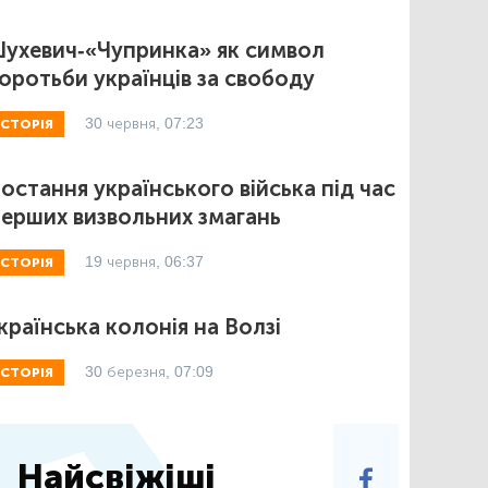
ухевич-«Чупринка» як символ
оротьби українців за свободу
30 червня, 07:23
ІСТОРІЯ
остання українського війська під час
ерших визвольних змагань
19 червня, 06:37
ІСТОРІЯ
країнська колонія на Волзі
30 березня, 07:09
ІСТОРІЯ
Найсвіжіші