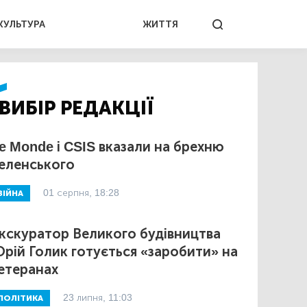
КУЛЬТУРА
ЖИТТЯ
ВИБІР РЕДАКЦІЇ
e Monde і CSIS вказали на брехню
еленського
01 серпня, 18:28
ВІЙНА
кскуратор Великого будівництва
рій Голик готується «заробити» на
етеранах
23 липня, 11:03
ПОЛІТИКА