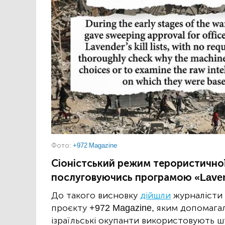
Фото:
+972 Magazine
Сіоністський режим терористичної д
послуговуючись програмою «Lavend
До такого висновку
дійшли
журналісти
проєкту +972 Magazine, яким допомагал
ізраїльські окупанти використовують ш