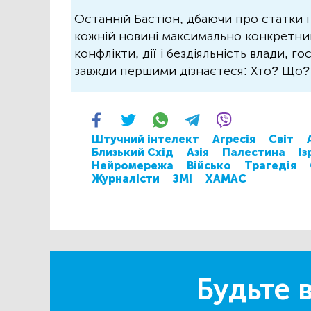
Останній Бастіон, дбаючи про статки і
кожній новині максимально конкретний.
конфлікти, дії і бездіяльність влади, г
завжди першими дізнаєтеся: Хто? Що
Штучний інтелект
Агресія
Світ
Близький Схід
Азія
Палестина
Із
Нейромережа
Військо
Трагедія
Журналісти
ЗМІ
ХАМАС
Будьте в