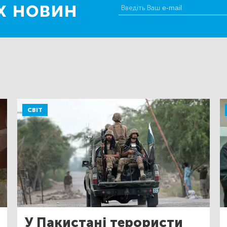
х новин
СВІТ
У Пакистані терористи