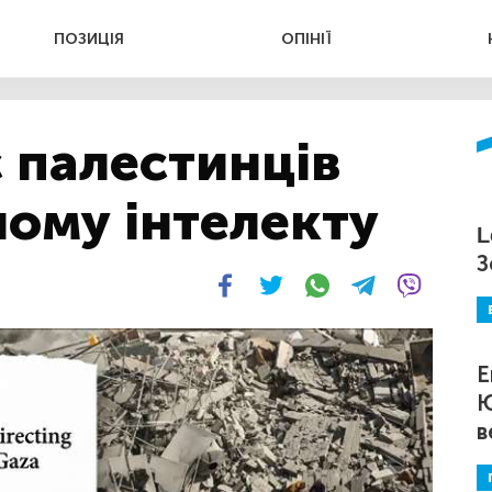
ПОЗИЦІЯ
ОПІНІЇ
 палестинців
ому інтелекту
L
З
Е
Ю
в