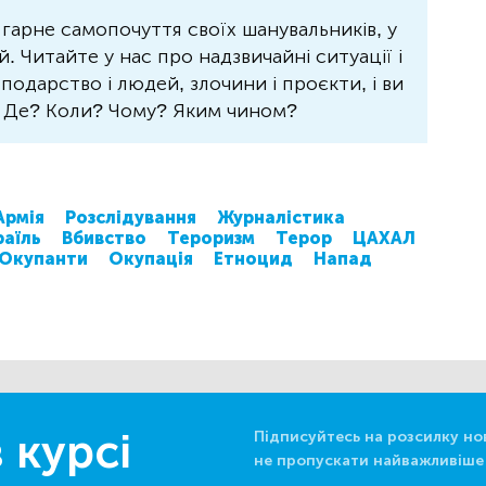
 гарне самопочуття своїх шанувальників, у
 Читайте у нас про надзвичайні ситуації і
осподарство і людей, злочини і проєкти, і ви
? Де? Коли? Чому? Яким чином?
Армія
Розслідування
Журналістика
раїль
Вбивство
Тероризм
Терор
ЦАХАЛ
Окупанти
Окупація
Етноцид
Напад
 курсі
Підписуйтесь на розсилку но
не пропускати найважливіше