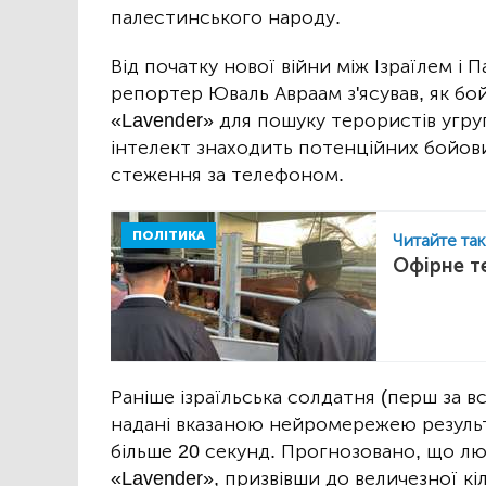
палестинського народу.
Від початку нової війни між Ізраїлем і 
репортер Юваль Авраам з'ясував, як б
«Lavender» для пошуку терористів угр
інтелект знаходить потенційних бойовик
стеження за телефоном.
ПОЛІТИКА
Читайте та
Офірне т
Раніше ізраїльська солдатня (перш за в
надані вказаною нейромережею результа
більше 20 секунд. Прогнозовано, що л
«Lavender», призвівши до величезної кі