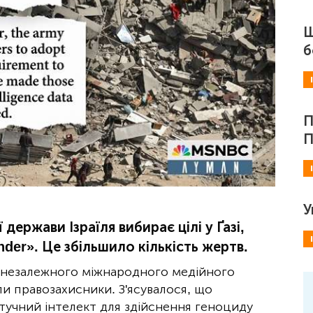
Ш
б
П
П
У
ержави Ізраїля вибирає цілі у Ґазі,
er». Це збільшило кількість жертв.
 незалежного міжнародного медійного
и правозахисники. З'ясувалося, що
тучний інтелект для здійснення геноциду