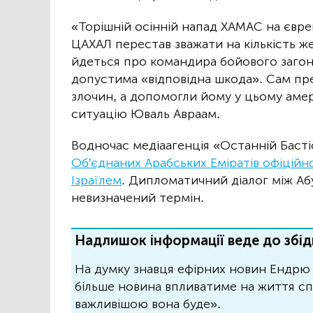
«Торішній осінній напад ХАМАС на євре
ЦАХАЛ перестав зважати на кількість ж
йдеться про командира бойового загону
допустима «відповідна шкода». Сам пре
злочин, а допомогли йому у цьому амер
ситуацію Юваль Авраам.
Водночас медіаагенція «Останній Баст
Об'єднаних Арабських Еміратів офіційно
Ізраїлем
. Дипломатичний діалог між Аб
невизначений термін.
Надлишок інформації веде до збід
На думку знавця ефірних новин Ендрю 
більше новина впливатиме на життя спо
важливішою вона буде».