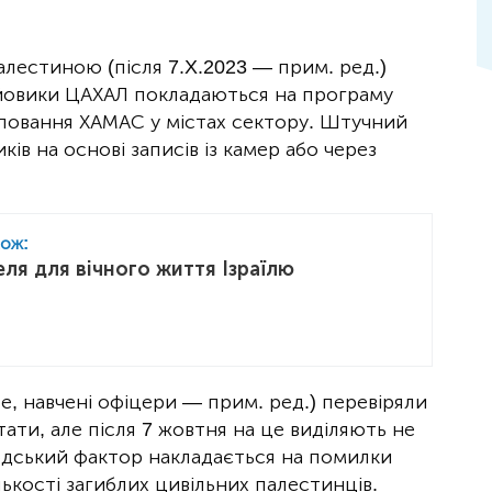
Палестиною (після 7.X.2023 — прим. ред.)
ойовики ЦАХАЛ покладаються на програму
уповання ХАМАС у містах сектору. Штучний
ів на основі записів із камер або через
кож:
еля для вічного життя Ізраїлю
се, навчені офіцери — прим. ред.) перевіряли
ти, але після 7 жовтня на це виділяють не
юдський фактор накладається на помилки
лькості загиблих цивільних палестинців.