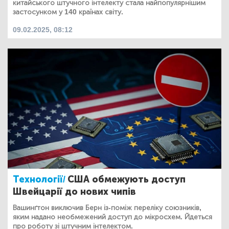
китайського штучного інтелекту стала найпопулярнішим
застосунком у 140 країнах світу.
09.02.2025, 08:12
Технології/
США обмежують доступ
Швейцарії до нових чипів
Вашинґтон виключив Берн із-поміж переліку союзників,
яким надано необмежений доступ до мікросхем. Йдеться
про роботу зі штучним інтелектом.