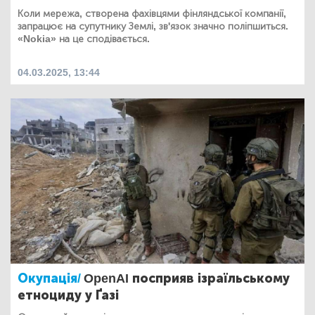
Коли мережа, створена фахівцями фінляндської компанії,
запрацює на супутнику Землі, зв'язок значно поліпшиться.
«Nokia» на це сподівається.
04.03.2025, 13:44
Окупація/
OpenAI посприяв ізраїльському
етноциду у Ґазі