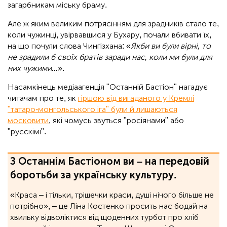
загарбникам міську браму.
Але ж яким великим потрясінням для зрадників стало те,
коли чужинці, увірвавшися у Бухару, почали вбивати їх,
на що почули слова Чинґізхана: «
Якби ви були вірні, то
не зрадили б своїх братів заради нас, коли ми були для
них чужими...
».
Насамкінець медіаагенція "Останній Бастіон" нагадує
читачам про те, як
гіршою від вигаданого у Кремлі
"татаро-монгольського іга" були й лишаються
московити
, які чомусь звуться "росіянами" або
"русскімі".
З Останнім Бастіоном ви – на передовій
боротьби за українську культуру.
«Краса – і тільки, трішечки краси, душі нічого більше не
потрібно», ‒ це Ліна Костенко просить нас бодай на
хвильку відволіктися від щоденних турбот про хліб