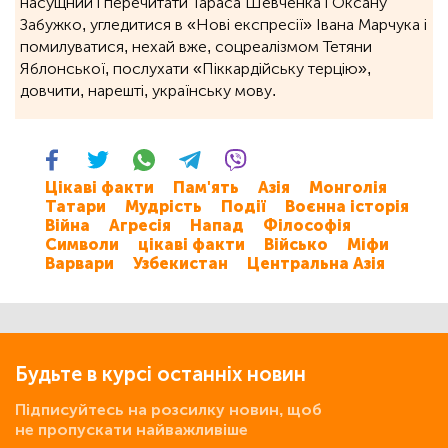
насущний і перечитати Тараса Шевченка і Оксану
Забужко, угледитися в «Нові експресії» Івана Марчука і
помилуватися, нехай вже, соцреалізмом Тетяни
Яблонської, послухати «Піккардійську терцію»,
довчити, нарешті, українську мову.
Цікаві факти
Пам'ять
Азія
Монголія
Татари
Мудрість
Події
Воєнна історія
Війна
Агресія
Напад
Філософія
Символи
цікаві факти
Військо
Міфи
Варвари
Узбекистан
Центральна Азія
Будьте в курсі останніх новин
Підписуйтесь на розсилку новин, щоб
не пропускати найважливіше