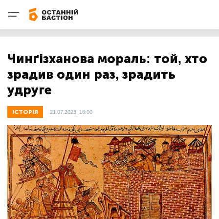
Чинґізханова мораль: той, хто
зрадив один раз, зрадить
удруге
ІСТОРІЯ
21.07.2023, 16:00