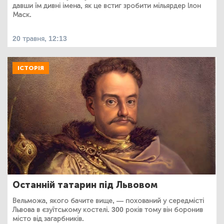
давши їм дивні імена, як це встиг зробити мільярдер Ілон
Маск.
20 травня, 12:13
ІСТОРІЯ
Останній татарин під Львовом
Вельможа, якого бачите вище, — похований у середмісті
Львова в єзуїтському костелі. 300 років тому він боронив
місто від загарбників.