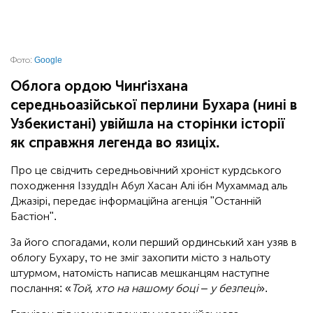
Фото:
Google
Облога ордою Чинґізхана
середньоазійської перлини Бухара (нині в
Узбекистані) увійшла на сторінки історії
як справжня легенда во язиціх.
Про це свідчить середньовічний хроніст курдського
походження ІззуддІн Абул Хасан Алі ібн Мухаммад аль
Джазірі, передає інформаційна агенція "Останній
Бастіон".
За його спогадами, коли перший ординський хан узяв в
облогу Бухару, то не зміг захопити місто з нальоту
штурмом, натомість написав мешканцям наступне
послання: «
Той, хто на нашому боці – у безпеці
».