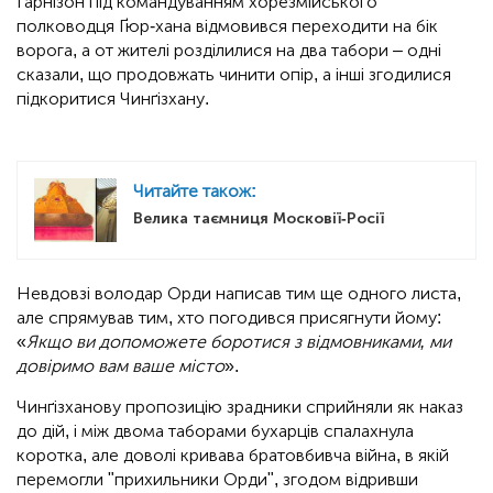
Гарнізон під командуванням хорезмійського
полководця Ґюр-хана відмовився переходити на бік
ворога, а от жителі розділилися на два табори – одні
сказали, що продовжать чинити опір, а інші згодилися
підкоритися Чинґізхану.
Читайте також:
Велика таємниця Московії-Росії
Невдовзі володар Орди написав тим ще одного листа,
але спрямував тим, хто погодився присягнути йому:
«
Якщо ви допоможете боротися з відмовниками, ми
довіримо вам ваше місто
».
Чинґізханову пропозицію зрадники сприйняли як наказ
до дій, і між двома таборами бухарців спалахнула
коротка, але доволі кривава братовбивча війна, в якій
перемогли "прихильники Орди", згодом відривши