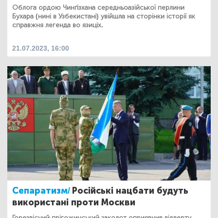
Облога ордою Чинґізхана середньоазійської перлини
Бухара (нині в Узбекистані) увійшла на сторінки історії як
справжня легенда во язиціх.
21.07.2023, 16:00
Сепаратизм/
Російські нацбати будуть
використані проти Москви
Горезвісний прігожинський заколот оприявнив відверту