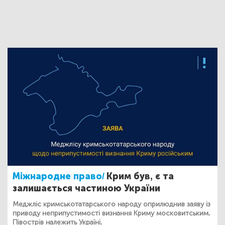
Міжнародне право/
Крим був, є та
залишається частиною України
Меджліс кримськотатарського народу оприлюднив заяву із
приводу неприпустимості визнання Криму московитським.
Півострів належить Україні.