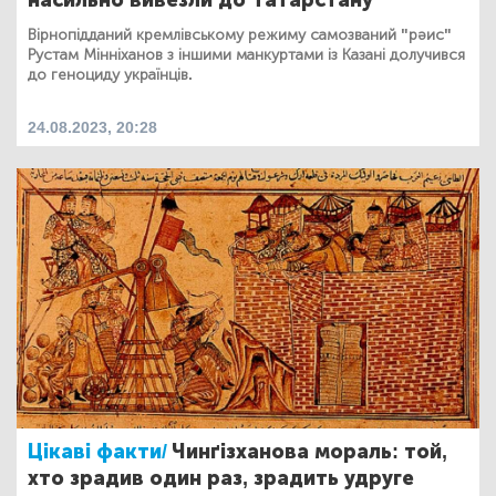
Вірнопідданий кремлівському режиму самозваний "рәис"
Рустам Мінніханов з іншими манкуртами із Казані долучився
до геноциду українців.
24.08.2023, 20:28
Цікаві факти/
Чинґізханова мораль: той,
хто зрадив один раз, зрадить удруге