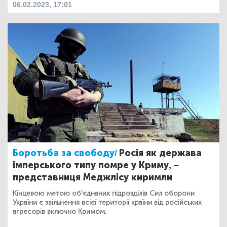
06.02.2023, 17:01
Боротьба за свободу/
Росія як держава
імперського типу помре у Криму, –
представниця Меджлісу киримли
Кінцевою метою об'єднаних підрозділів Сил оборони
України є звільнення всієї території країни від російських
агресорів включно Кримом.