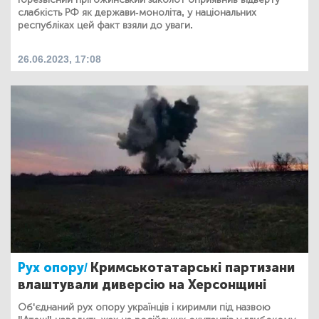
слабкість РФ як держави-моноліта, у національних
республіках цей факт взяли до уваги.
26.06.2023, 17:08
Рух опору/
Кримськотатарські партизани
влаштували диверсію на Херсонщині
Об'єднаний рух опору українців і киримли під назвою