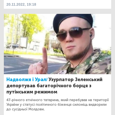
20.11.2022, 19:18
Надволжя і Урал/
Узурпатор Зеленський
депортував багаторічного борця з
путінським режимом
47-річного етнічного татарина, який перебував на території
України у статусі політичного біженця силоміць видворили
до сусідньої Молдови.