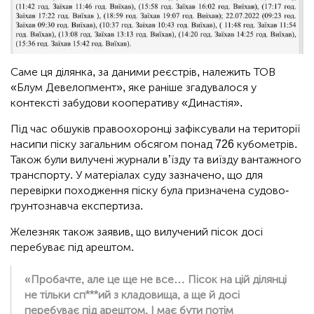
Саме ця ділянка, за даними реєстрів, належить ТОВ
«Блум Девелопмент», яке раніше згадувалося у
контексті забудови кооперативу «Династія».
Під час обшуків правоохоронці зафіксували на території
насипи піску загальним обсягом понад 726 кубометрів.
Також були вилучені журнали в’їзду та виїзду вантажного
транспорту. У матеріалах суду зазначено, що для
перевірки походження піску була призначена судово-
ґрунтознавча експертиза.
Железняк також заявив, що вилучений пісок досі
перебуває під арештом.
«Пробачте, але це ще не все… Пісок на цій ділянці
не тільки сп***ий з кладовища, а ще й досі
перебуває під арештом. І має бути потім