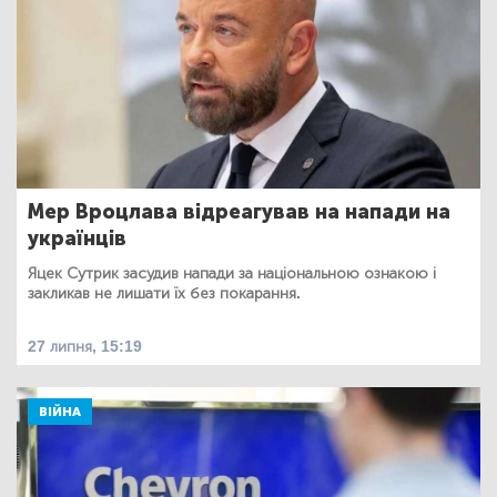
Мер Вроцлава відреагував на напади на
українців
Яцек Сутрик засудив напади за національною ознакою і
закликав не лишати їх без покарання.
27 липня, 15:19
ВІЙНА