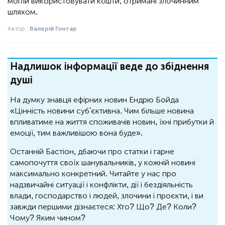
могли використовувати кошти, отримані злочинним
шляхом.
Автор :
Валерій Гонтар
Надлишок інформації веде до збіднення
душі
На думку знавця ефірних новин Ендрю Бойда
«Цінність новини суб'єктивна. Чим більше новина
впливатиме на життя споживачів новин, їхні прибутки й
емоції, тим важливішою вона буде».
Останній Бастіон, дбаючи про статки і гарне
самопочуття своїх шанувальників, у кожній новині
максимально конкретний. Читайте у нас про
надзвичайні ситуації і конфлікти, дії і бездіяльність
влади, господарство і людей, злочини і проєкти, і ви
завжди першими дізнаєтеся: Хто? Що? Де? Коли?
Чому? Яким чином?