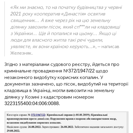
«Як ми знаємо, то на початку будівництва у червні
2021 року кооператив «Династія» освятив
священник… А вже через рік на цю земельну
ділянку завозили пісок, який сп***ли на кладовищі
з Українки… Ще й попалися на цьому… Якщо ці
люди для власного житла такі речі чудили,
уявляєте, як вони країною керують…»
, – написав
Железняк.
Згідно з матеріалами судового реєстру, йдеться про
кримінальне провадження №372/1947/22 щодо
незаконного видобутку корисних копалин. У
документах зазначено, що пісок, видобутий на території
кладовища в Українці, могли вивозити на земельну
ділянку у Козині з кадастровим номером
3223155400:04:006:0088.