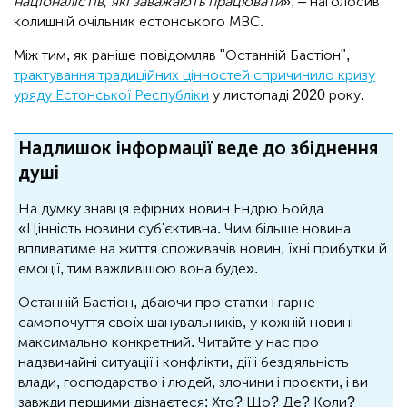
націоналістів, які заважають працювати
», – наголосив
колишній очільник естонського МВС.
Між тим, як раніше повідомляв "Останній Бастіон",
трактування традиційних цінностей спричинило кризу
уряду Естонської Республіки
у листопаді 2020 року.
Надлишок інформації веде до збіднення
душі
На думку знавця ефірних новин Ендрю Бойда
«Цінність новини суб'єктивна. Чим більше новина
впливатиме на життя споживачів новин, їхні прибутки й
емоції, тим важливішою вона буде».
Останній Бастіон, дбаючи про статки і гарне
самопочуття своїх шанувальників, у кожній новині
максимально конкретний. Читайте у нас про
надзвичайні ситуації і конфлікти, дії і бездіяльність
влади, господарство і людей, злочини і проєкти, і ви
завжди першими дізнаєтеся: Хто? Що? Де? Коли?