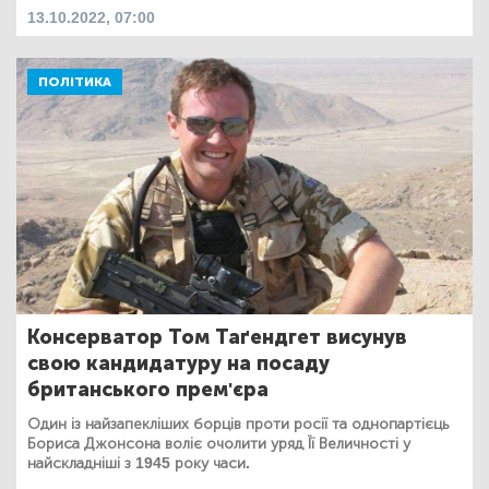
13.10.2022, 07:00
ПОЛІТИКА
Консерватор Том Таґендгет висунув
свою кандидатуру на посаду
британського прем'єра
Один із найзапекліших борців проти росії та однопартієць
Бориса Джонсона воліє очолити уряд Її Величності у
найскладніші з 1945 року часи.