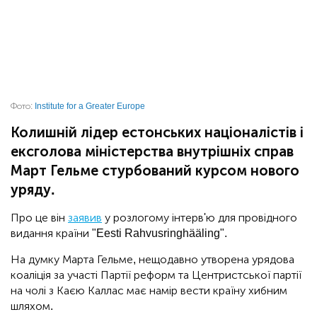
Фото:
Institute for a Greater Europe
Колишній лідер естонських націоналістів і
ексголова міністерства внутрішніх справ
Март Гельме стурбований курсом нового
уряду.
Про це він
заявив
у розлогому інтерв'ю для провідного
видання країни "Eesti Rahvusringhääling".
На думку Марта Гельме, нещодавно утворена урядова
коаліція за участі Партії реформ та Центристської партії
на чолі з Каєю Каллас має намір вести країну хибним
шляхом.