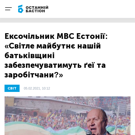
Ексочільник МВС Естонії:
«Світле майбутнє нашій
батьківщині
забезпечуватимуть ґеї та
заробітчани?»
СВІТ
05.02.2021, 10:12