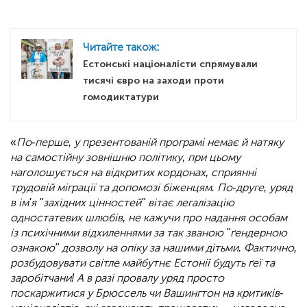
Читайте також:
Естонські націоналісти спрямували
тисячі євро на заходи проти
гомодиктатури
«
По-перше, у презентованій програмі немає й натяку
на самостійну зовнішню політику, при цьому
наголошується на відкритих кордонах, сприянні
трудовій міграції та допомозі біженцям. По-друге, уряд
в ім'я "західних цінностей" вітає легалізацію
одностатевих шлюбів, не кажучи про надання особам
із психічними відхиленнями за так званою "ґендерною
ознакою" дозволу на опіку за нашими дітьми. Фактично,
розбудовувати світле майбутнє Естонії будуть ґеї та
заробітчани! А в разі провалу уряд просто
поскаржитися у Брюссель чи Вашингтон на критиків-