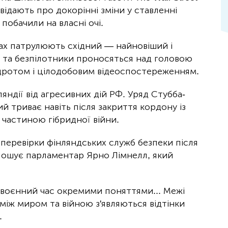
відають про докорінні зміни у ставленні
і побачили на власні очі.
ах патрулюють східний — найновіший і
 та безпілотники проносяться над головою
дротом і цілодобовим відеоспостереженням.
ляндії від агресивних дій РФ. Уряд Стубба-
й триває навіть після закриття кордону із
 частиною гібридної війни.
 перевірки фінляндських служб безпеки після
лошує парламентар Ярно Лімнелл, який
воєнний час окремими поняттями... Межі
між миром та війною з'являються відтінки
.