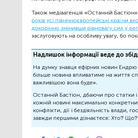
Також медіаагенція «Останній Бастіон»
років усі північноєвропейські країни 
докорінно змінивши рівновагу сил у рег
заслуговують на особливу увагу, бо по
Надлишок інформації веде до збід
На думку знавця ефірних новин Ендрю 
більше новина впливатиме на життя спо
важливішою вона буде».
Останній Бастіон, дбаючи про статки і
кожній новині максимально конкретний.
конфлікти, дії і бездіяльність влади, г
завжди першими дізнаєтеся: Хто? Що