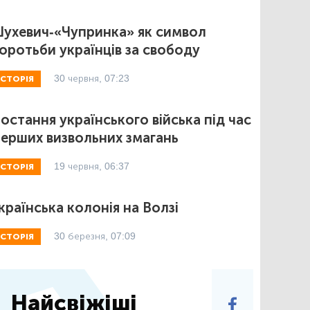
ухевич-«Чупринка» як символ
оротьби українців за свободу
30 червня, 07:23
ІСТОРІЯ
остання українського війська під час
ерших визвольних змагань
19 червня, 06:37
ІСТОРІЯ
країнська колонія на Волзі
30 березня, 07:09
ІСТОРІЯ
Найсвіжіші