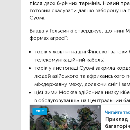
після двох 6-річних термінів. Новий п
готовий скасувати давню заборону на 
Суомі.
Влада у Гельсинкі стверджує, що нині 
формах агресії:
торік у жовтні на дні Фінської затоки
телекомунікаційний кабель;
торік у листопаді Суомі закрила корд
людей азійського та африканського 
міждержавну межу, долаючи сніг і зам
цієї зими Москва здійснила низку кіб
в обслуговуванні» на Центральний ба
СВІТ
Читайте та
Приклад 
багаторі