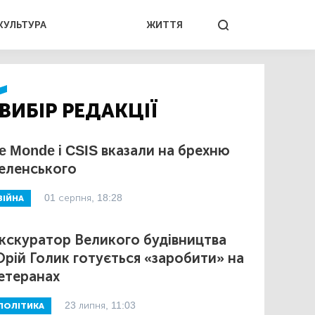
КУЛЬТУРА
ЖИТТЯ
ВИБІР РЕДАКЦІЇ
e Monde і CSIS вказали на брехню
еленського
01 серпня, 18:28
ВІЙНА
кскуратор Великого будівництва
рій Голик готується «заробити» на
етеранах
23 липня, 11:03
ПОЛІТИКА