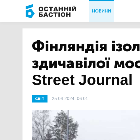
НОВИНИ
Фінляндія ізо
здичавілої мос
Street Journal
25.04.2024, 06:01
СВІТ