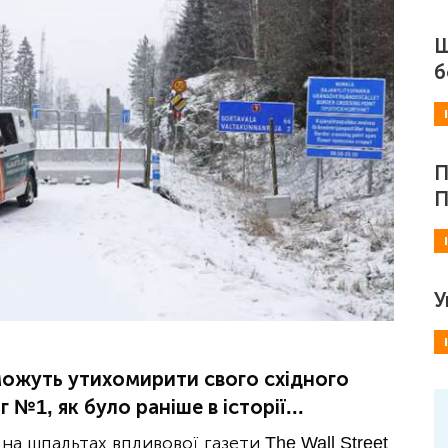
Ш
б
П
П
У
зможуть утихомирити свого східного
№1, як було раніше в історії...
на шпальтах впливової газети The Wall Street