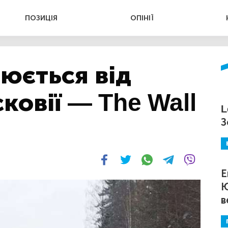
ПОЗИЦІЯ
ОПІНІЇ
люється від
ковії — The Wall
L
З
Е
Ю
в