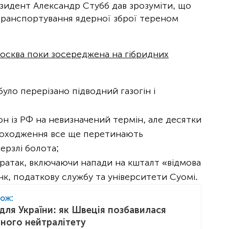
резидент Александр Стубб дав зрозуміти, що
транспортування ядерної зброї тереном
Москва поки зосереджена на гібридних
 було перерізано підводний газогін і
он із РФ на невизначений термін, але десятки
походження все ще перетинають
ерзлі болота;
ератак, включаючи напади на кшталт «відмова
нк, податкову службу та університети Суомі.
кож:
для України: як Швеція позбавилася
чного нейтралітету