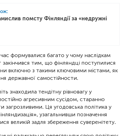
кож:
амислив помсту Фінляндії за «недружні
час формувалися багато у чому наслідкам
т закінчився тим, що фінляндці поступилися
ни включно з такими ключовими містами, як
ння державної самостійности.
іть знаходила тендітну рівновагу у
 постійно агресивним сусідом, старанно
ти загрозливими. Ця угодовська політика у
інляндизація», узагальнивши позначення
ися великій задля збереження суверенітету.
синкі радикально переглянули свою політику