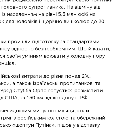
головного супротивника. На відміну від
із населенням на рівні 5,5 млн осіб не
ок для чоловіків і щорічно вишколює до 20
вики пройшли підготовку за стандартами
янсу відносно безпроблемним. Що й казати,
ся своїм умінням воювати у холодну пору
енціал.
військові витрати до рівня понад 2%,
си, а також ізраїльські протитанкові та
 Уряд Стубба-Орпо готується розмістити
ід США, за 150 км від кордону із РФ.
 очевиднішим минулого місяця, коли
устрічі із російським колегою та обережний
сько «шептун Путіна», пішов у відставку