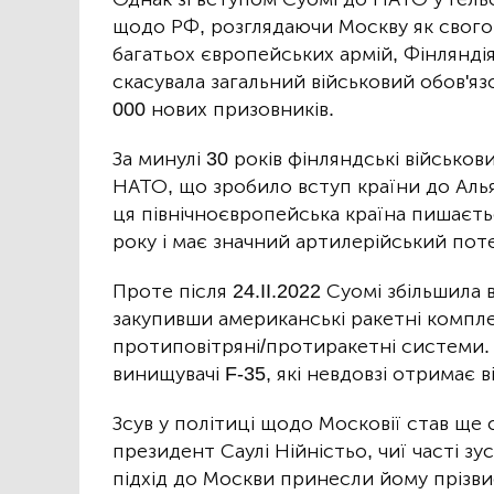
щодо РФ, розглядаючи Москву як свого 
багатьох європейських армій, Фінляндія 
скасувала загальний військовий обов'яз
000 нових призовників.
За минулі 30 років фінляндські військо
НАТО, що зробило вступ країни до Аль
ця північноєвропейська країна пишаєть
року і має значний артилерійський пот
Проте після 24.II.2022 Суомі збільшила 
закупивши американські ракетні комплек
протиповітряні/протиракетні системи.
винищувачі F-35, які невдовзі отримає в
Зсув у політиці щодо Московії став ще
президент Саулі Нійністьо, чиї часті з
підхід до Москви принесли йому прізви