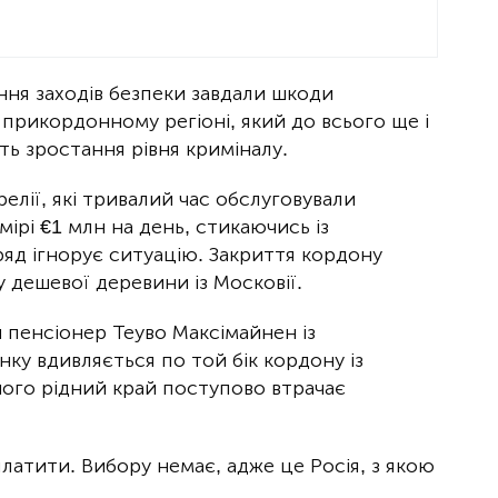
ння заходів безпеки завдали шкоди
 прикордонному регіоні, який до всього ще і
ть зростання рівня криміналу.
елії, які тривалий час обслуговували
мірі €1 млн на день, стикаючись із
яд ігнорує ситуацію. Закриття кордону
 дешевої деревини із Московії.
 пенсіонер Теуво Максімайнен із
нку вдивляється по той бік кордону із
його рідний край поступово втрачає
аплатити. Вибору немає, адже це Росія, з якою