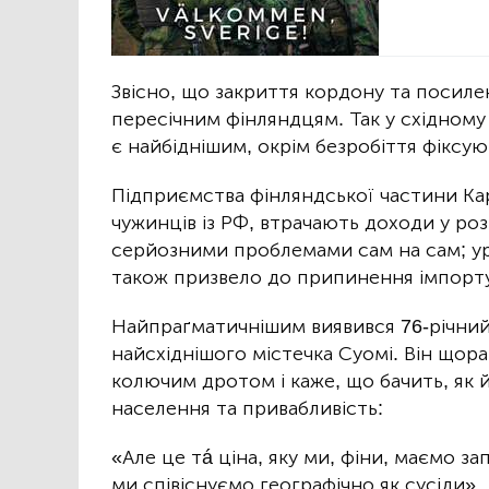
Звісно, що закриття кордону та посиле
пересічним фінляндцям. Так у східному
є найбіднішим, окрім безробіття фіксую
Підприємства фінляндської частини Кар
чужинців із РФ, втрачають доходи у роз
серйозними проблемами сам на сам; ур
також призвело до припинення імпорту
Найпраґматичнішим виявився 76-річний
найсхіднішого містечка Суомі. Він щора
колючим дротом і каже, що бачить, як 
населення та привабливість:
«Але це тá ціна, яку ми, фіни, маємо з
ми співіснуємо географічно як сусіди».