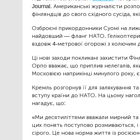
Journal. Американські журналісти розпо
фінляндців до свого східного сусіда, як
Озброєні прикордонники Суомі на лиж
найдовший — фланг НАТО. Гелікоптери
вздовж 4-метрової огорожі з колючим 
Ці нові заходи покликані захистити Фін
Орпо вважає, що приплив нелегалів, яки
Московією наприкінці минулого року, є
Кремль розгорнув її для залякування та
вступу країни до НАТО. На цьому наго
нагадує, що:
«Ми десятиліттями вважали мирний та 
цих понять поступово розмиваються, і 
сірого. Це нова норма життя із росією»