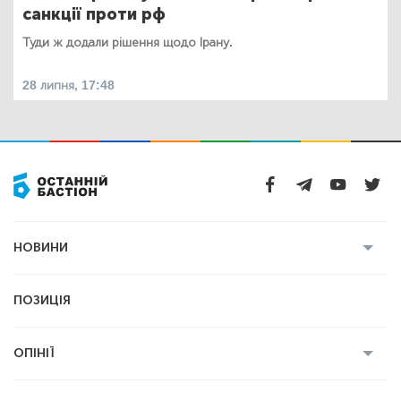
санкції проти рф
Туди ж додали рішення щодо Ірану.
28 липня, 17:48
НОВИНИ
Усі новини
Кримінал
Полтава
ПОЗИЦІЯ
Політика
Війна
Світ
ОПІНІЇ
Економіка
Спорт
Головред
Володимир Бойко
Ростислав