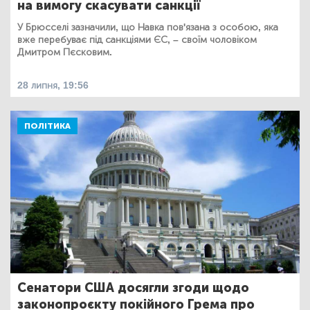
на вимогу скасувати санкції
У Брюсселі зазначили, що Навка пов'язана з особою, яка
вже перебуває під санкціями ЄС, – своїм чоловіком
Дмитром Пєсковим.
28 липня, 19:56
ПОЛІТИКА
Сенатори США досягли згоди щодо
законопроєкту покійного Грема про