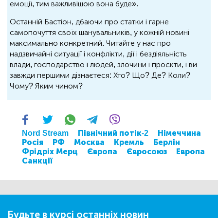
емоції, тим важливішою вона буде».
Останній Бастіон, дбаючи про статки і гарне
самопочуття своїх шанувальників, у кожній новині
максимально конкретний. Читайте у нас про
надзвичайні ситуації і конфлікти, дії і бездіяльність
влади, господарство і людей, злочини і проєкти, і ви
завжди першими дізнаєтеся: Хто? Що? Де? Коли?
Чому? Яким чином?
Nord Stream
Північний потік-2
Німеччина
Росія
РФ
Москва
Кремль
Берлін
Фрідріх Мерц
Європа
Євросоюз
Европа
Санкції
Будьте в курсі останніх новин