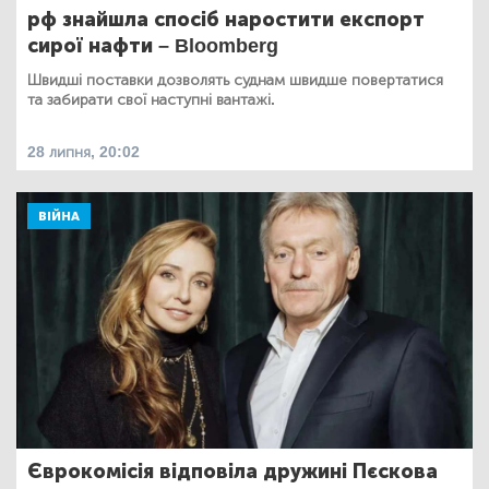
рф знайшла спосіб наростити експорт
сирої нафти – Bloomberg
Швидші поставки дозволять суднам швидше повертатися
та забирати свої наступні вантажі.
28 липня, 20:02
ВІЙНА
Єврокомісія відповіла дружині Пєскова