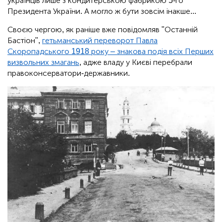
українців лише з кондитерською фабрикою 5-го
Президента України. А могло ж бути зовсім інакше...
Своєю чергою, як раніше вже повідомляв "Останній
Бастіон",
гетьманський переворот Павла
Скоропадського 1918 року – знакова подія всіх Перших
визвольних змагань
, адже владу у Києві перебрали
правоконсерватори-державники.