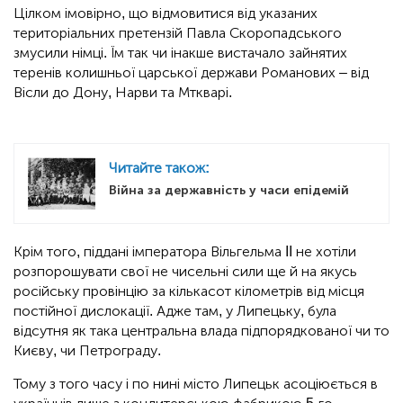
Цілком імовірно, що відмовитися від указаних
територіальних претензій Павла Скоропадського
змусили німці. Їм так чи інакше вистачало зайнятих
теренів колишньої царської держави Романових – від
Вісли до Дону, Нарви та Мткварі.
Читайте також:
Війна за державність у часи епідемій
Крім того, піддані імператора Вільгельма II не хотіли
розпорошувати свої не чисельні сили ще й на якусь
російську провінцію за кількасот кілометрів від місця
постійної дислокації. Адже там, у Липецьку, була
відсутня як така центральна влада підпорядкованої чи то
Києву, чи Петрограду.
Тому з того часу і по нині місто Липецьк асоціюється в