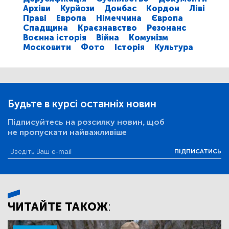
Архіви
Курйози
Донбас
Кордон
Ліві
Праві
Европа
Німеччина
Європа
Спадщина
Краєзнавство
Резонанс
Воєнна історія
Війна
Комунізм
Московити
Фото
Історія
Культура
Будьте в курсі останніх новин
Підписуйтесь на розсилку новин, щоб
не пропускати найважливіше
ПІДПИСАТИСЬ
ЧИТАЙТЕ ТАКОЖ: