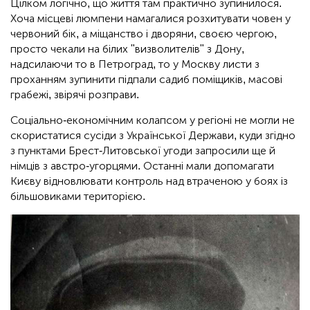
Цілком логічно, що життя там практично зупинилося.
Хоча місцеві люмпени намагалися розхитувати човен у
червоний бік, а міщанство і дворяни, своєю чергою,
просто чекали на білих "визволителів" з Дону,
надсилаючи то в Петроград, то у Москву листи з
проханням зупинити підпали садиб поміщиків, масові
грабежі, звірячі розправи.
Соціально-економічним колапсом у регіоні не могли не
скористатися сусіди з Української Держави, куди згідно
з пунктами Брест-Литовської угоди запросили ще й
німців з австро-угорцями. Останні мали допомагати
Києву відновлювати контроль над втраченою у боях із
більшовиками територією.