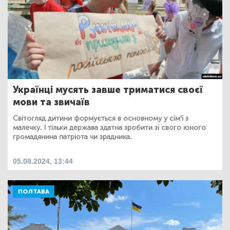
Українці мусять завше триматися своєї
мови та звичаїв
Світогляд дитини формується в основному у сім'ї з
малечку. І тільки держава здатна зробити зі свого юного
громадянина патріота чи зрадника.
05.08.2024, 13:44
ПОЛТАВА