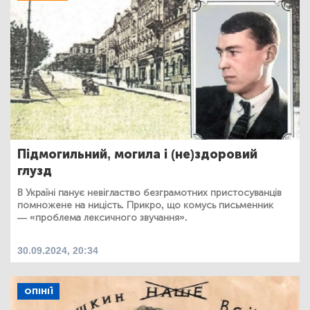
Підмогильний, могила і (не)здоровий
глузд
В Україні панує невігластво безграмотних пристосуванців
помножене на ницість. Прикро, що комусь письменник
— «проблема лексичного звучання».
30.09.2024, 20:34
ОПІНІЇ