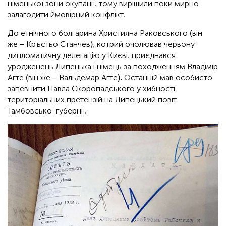
німецької зони окупації, тому вирішили поки мирно
залагодити ймовірний конфлікт.
До етнічного болгарина Християна Раковського (він
же – Кръстьо Станчев), котрий очолював червону
дипломатичну делегацію у Києві, приєднався
уродженець Липецька і німець за походженням Владімір
Агте (він же – Вальдемар Аґте). Останній мав особисто
запевнити Павла Скоропадського у хибності
територіальних претензій на Липецький повіт
Тамбовської губернії.