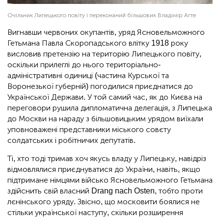
Очільник Липецького повіту і переконаний більшовик Владімір Агте
Вигнавши червоних окупантів, уряд Ясновельможного
Гетьмана Павла Скоропадського влітку 1918 року
висловив претензію на територію Липецького повіту,
оскільки прилеглі до нього територіально-
адміністративні одиниці (частина Курської та
Воронезької губерній) погодилися приєднатися до
Української Держави. У той самий час, як до Києва на
переговори рушила дипломатична делегація, з Липецька
до Москви на нараду з більшовицьким урядом виїхали
уповноважені представники міського совєту
солдатських і робітничих депутатів.
Ті, хто тоді тримав хоч якусь владу у Липецьку, навідріз
відмовлялися приєднуватися до України, навіть, якщо
підтримане німцями військо Ясновельможного Гетьмана
здійснить свій власний Drang nach Osten, тобто проти
лєнінського уряду. Звісно, що московити боялися не
стільки української наступу, скільки розширення