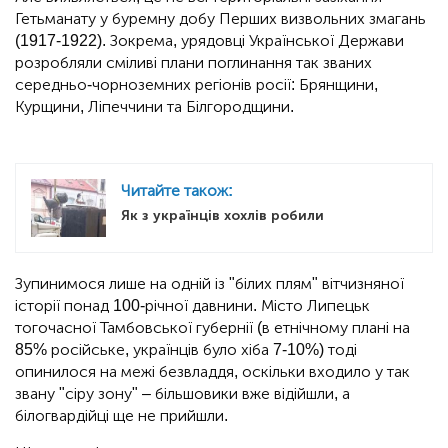
Гетьманату у буремну добу Перших визвольних змагань
(1917-1922). Зокрема, урядовці Української Держави
розробляли сміливі плани поглинання так званих
середньо-чорноземних регіонів росії: Брянщини,
Курщини, Ліпеччини та Білгородщини.
Читайте також:
Як з українців хохлів робили
Зупинимося лише на одній із "білих плям" вітчизняної
історії понад 100-річної давнини. Місто Липецьк
тогочасної Тамбовської губернії (в етнічному плані на
85% російське, українців було хіба 7-10%) тоді
опинилося на межі безвладдя, оскільки входило у так
звану "сіру зону" – більшовики вже відійшли, а
білогвардійці ще не прийшли.