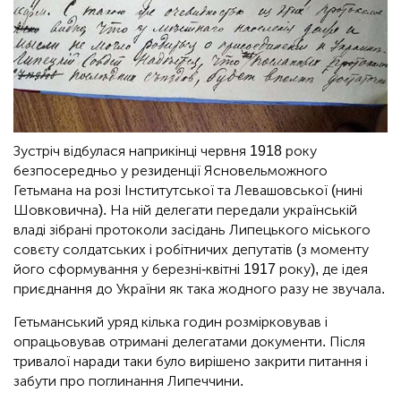
Зустріч відбулася наприкінці червня 1918 року
безпосередньо у резиденції Ясновельможного
Гетьмана на розі Інститутської та Левашовської (нині
Шовковична). На ній делегати передали українській
владі зібрані протоколи засідань Липецького міського
совєту солдатських і робітничих депутатів (з моменту
його сформування у березні-квітні 1917 року), де ідея
приєднання до України як така жодного разу не звучала.
Гетьманський уряд кілька годин розмірковував і
опрацьовував отримані делегатами документи. Після
тривалої наради таки було вирішено закрити питання і
забути про поглинання Липеччини.