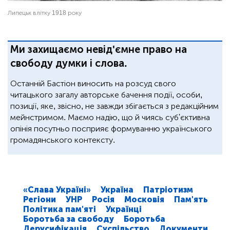
Липецьк влітку 1918 року
Ми захищаємо невід'ємне право на
свободу думки і слова.
Останній Бастіон виносить на розсуд свого
читацького загалу авторське бачення події, особи,
позиції, яке, звісно, не завжди збігається з редакційним
мейнстримом. Маємо надію, що й чиясь суб'єктивна
опінія посутньо посприяє формуванню українського
громадянського контексту.
«Слава Україні»
Україна
Патріотизм
Регіони
УНР
Росія
Московія
Пам'ять
Політика пам'яті
Українці
Боротьба за свободу
Боротьба
Дерусифікація
Суспільство
Документи