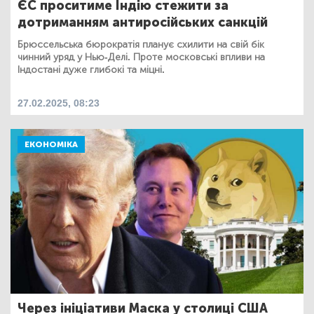
ЄС проситиме Індію стежити за
дотриманням антиросійських санкцій
Брюссельська бюрократія планує схилити на свій бік
чинний уряд у Нью-Делі. Проте московські впливи на
Індостані дуже глибокі та міцні.
27.02.2025, 08:23
ЕКОНОМІКА
Через ініціативи Маска у столиці США