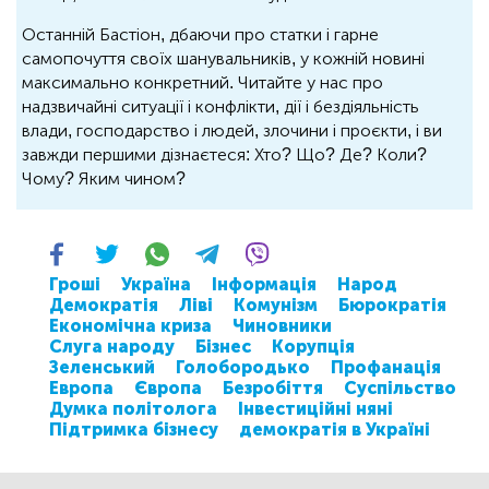
Останній Бастіон, дбаючи про статки і гарне
самопочуття своїх шанувальників, у кожній новині
максимально конкретний. Читайте у нас про
надзвичайні ситуації і конфлікти, дії і бездіяльність
влади, господарство і людей, злочини і проєкти, і ви
завжди першими дізнаєтеся: Хто? Що? Де? Коли?
Чому? Яким чином?
Гроші
Україна
Інформація
Народ
Демократія
Ліві
Комунізм
Бюрократія
Економічна криза
Чиновники
Слуга народу
Бізнес
Корупція
Зеленський
Голобородько
Профанація
Европа
Європа
Безробіття
Суспільство
Думка політолога
Інвестиційні няні
Підтримка бізнесу
демократія в Україні