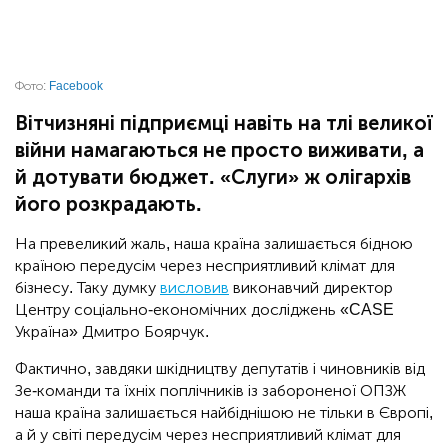
Фото:
Facebook
Вітчизняні підприємці навіть на тлі великої
війни намагаються не просто виживати, а
й дотувати бюджет. «Слуги» ж олігархів
його розкрадають.
На превеликий жаль, наша країна залишається бідною
країною передусім через несприятливий клімат для
бізнесу. Таку думку
висловив
виконавчий директор
Центру соціально-економічних досліджень «CASE
Україна» Дмитро Боярчук.
Фактично, завдяки шкідництву депутатів і чиновників від
Зе-команди та їхніх поплічників із забороненої ОПЗЖ
наша країна залишається найбіднішою не тільки в Європі,
а й у світі передусім через несприятливий клімат для