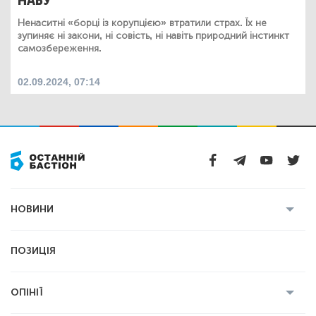
НАБУ
Ненаситні «борці із корупцією» втратили страх. Їх не
зупиняє ні закони, ні совість, ні навіть природний інстинкт
самозбереження.
02.09.2024, 07:14
НОВИНИ
Усі новини
Кримінал
Полтава
ПОЗИЦІЯ
Політика
Війна
Світ
ОПІНІЇ
Економіка
Спорт