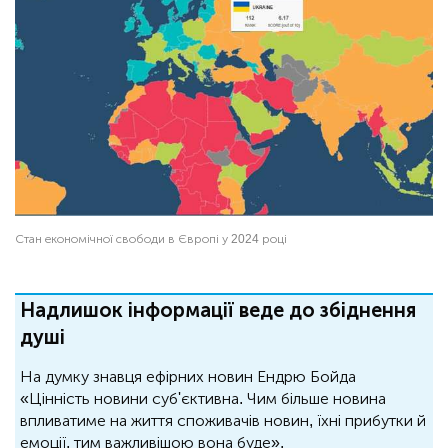
Стан економічної свободи в Європі у 2024 році
Надлишок інформації веде до збіднення
душі
На думку знавця ефірних новин Ендрю Бойда
«Цінність новини суб'єктивна. Чим більше новина
впливатиме на життя споживачів новин, їхні прибутки й
емоції, тим важливішою вона буде».