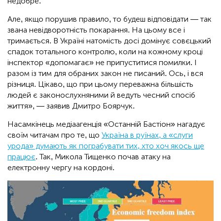
недобре.
Але, якщо порушив правило, то будеш відповідати — так
звана невідворотність покарання. На цьому все і
тримається. В Україні натомість досі домінує совєцький
спадок тотального контролю, коли на кожному кроці
інспектор «допомагає» не припуститися помилки. І
разом із тим для обраних закон не писаний. Ось, і вся
різниця. Цікаво, що при цьому переважна більшість
людей є законослухняними й ведуть чесний спосіб
життя», — заявив Дмитро Боярчук.
Насамкінець медіаагенція «Останній Бастіон» нагадує
своїм читачам про те, що
Україна в руїнах, а «слуги
урода» думають як пограбувати тих, хто хоч якось ще
працює
. Так, Микола Тищенко почав атаку на
електронну чергу на кордоні.