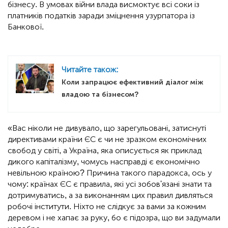
бізнесу. В умовах війни влада висмоктує всі соки із
платників податків заради зміцнення узурпатора із
Банкової.
Читайте також:
Коли запрацює ефективний діалог між
владою та бізнесом?
«Вас ніколи не дивувало, що зарегульовані, затиснуті
директивами країни ЄС є чи не зразком економічних
свобод у світі, а Україна, яка описується як приклад
дикого капіталізму, чомусь насправді є економічно
невільною країною? Причина такого парадокса, ось у
чому: країнах ЄС є правила, які усі зобов'язані знати та
дотримуватись, а за виконанням цих правил дивляться
робочі інститути. Ніхто не слідкує за вами за кожним
деревом і не хапає за руку, бо є підозра, що ви задумали