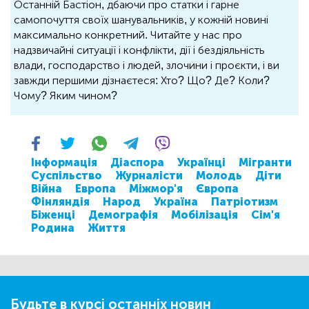
Останній Бастіон, дбаючи про статки і гарне
самопочуття своїх шанувальників, у кожній новині
максимально конкретний. Читайте у нас про
надзвичайні ситуації і конфлікти, дії і бездіяльність
влади, господарство і людей, злочини і проєкти, і ви
завжди першими дізнаєтеся: Хто? Що? Де? Коли?
Чому? Яким чином?
Інформація
Діаспора
Українці
Мігранти
Суспільство
Журналісти
Молодь
Діти
Війна
Европа
Міжмор'я
Європа
Фінляндія
Народ
Україна
Патріотизм
Біженці
Демографія
Мобілізація
Сім'я
Родина
Життя
Будьте в курсі останніх новин