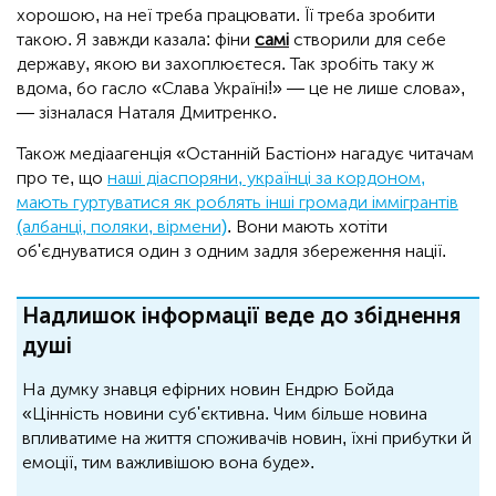
хорошою, на неї треба працювати. Її треба зробити
такою. Я завжди казала: фіни
самі
створили для себе
державу, якою ви захоплюєтеся. Так зробіть таку ж
вдома, бо гасло «Слава Україні!» — це не лише слова»,
— зізналася Наталя Дмитренко.
Також медіаагенція «Останній Бастіон» нагадує читачам
про те, що
наші діаспоряни, українці за кордоном,
мають гуртуватися як роблять інші громади іммігрантів
(албанці, поляки, вірмени)
. Вони мають хотіти
об'єднуватися один з одним задля збереження нації.
Надлишок інформації веде до збіднення
душі
На думку знавця ефірних новин Ендрю Бойда
«Цінність новини суб'єктивна. Чим більше новина
впливатиме на життя споживачів новин, їхні прибутки й
емоції, тим важливішою вона буде».