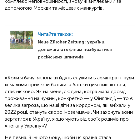
комплекс неповноцінності, знову ж виплеканий за
допомогою Москви та місцевих манкуртів.
Читайте також:
Neue Zürcher Zeitung: українці
допомагають фінам позбуватися
російських шпигунів
«Коли я бачу, як юнаки йдуть служити в армії країн, куди
їх малими привезли батьки, а батьки цим пишаються,
стає ніяково. Як на мене, людина, котра мала досвід
проживання на чужині, конкретно — у Фінляндії, — то є
велика загроза, що наші діти за кордоном, які виїхали у
2022 році, стануть скоро іноземцями. Чи захочуть вони
вертатися в Україну, якщо чують від своїх родичів про
«погану Україну»?
Не певна. З іншого боку, щоби ця країна стала