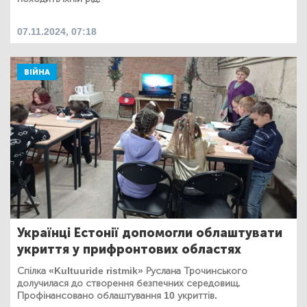
07.11.2024, 07:18
ВІЙНА
Українці Естонії допомогли облаштувати
укриття у прифронтових областях
Спілка «Kultuuride ristmik» Руслана Трочинського
долучилася до створення безпечних середовищ.
Профінансовано облаштування 10 укриттів.