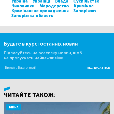
Україна
Українці
Влада
Суспільство
Чиновники
Мародерство
Кримінал
Кримінальне провадження
Запоріжжя
Запорізька область
Будьте в курсі останніх новин
Підписуйтесь на розсилку новин, щоб
не пропускати найважливіше
ПІДПИСАТИСЬ
ЧИТАЙТЕ ТАКОЖ:
ВІЙНА