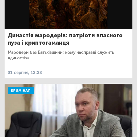
Династія мародерів: патріоти власного
пуза і криптогаманця
Мародери без Батьківщини: кому насправді служить
«династія».
01 серпня, 13:33
КРИМІНАЛ