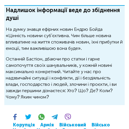
Надлишок інформації веде до збіднення
душі
На думку знавця ефірних новин Ендрю Бойда
«Цінність новини суб'єктивна. Чим більше новина
впливатиме на життя споживачів новин, їхні прибутки й
емоції, тим важливішою вона буде».
Останній Бастіон, дбаючи про статки і гарне
самопочуття своїх шанувальників, у кожній новині
максимально конкретний. Читайте у нас про
надзвичайні ситуації і конфлікти, дії і бездіяльність
влади, господарство і людей, злочини і проєкти, і ви
завжди першими дізнаєтеся: Хто? Що? Де? Коли?
Чому? Яким чином?
Корупція
Армія
Військовий
Військо