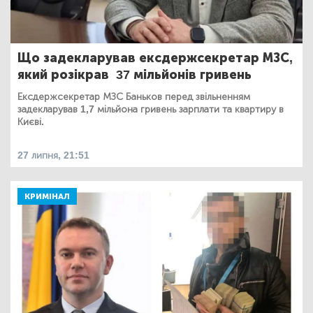
Що задекларував ексдержсекретар МЗС,
який розікрав 37 мільйонів гривень
Ексдержсекретар МЗС Баньков перед звільненням
задекларував 1,7 мільйона гривень зарплати та квартиру в
Києві.
27 липня, 21:51
КРИМІНАЛ