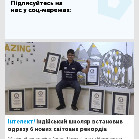
Підписуйтесь на
нас у соц-мережах:
Інтелект/
Індійський школяр встановив
одразу 6 нових світових рекордів
14-річний вундеркінд Аарян Шукла зі штату Махараштра