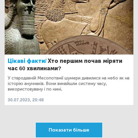
Цікаві факти/
Хто першим почав міряти
час 60 хвилинами?
У стародавній Месопотамії шумери дивилися на небо як на
історію ануннаків. Вони винайшли систему часу,
використовувану і по нині.
30.07.2023, 20:48
Показати більше