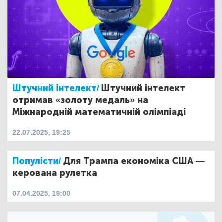
Штучний інтелект/
Штучний інтелект
отримав «золоту медаль» на
Міжнародній математичній олімпіаді
22.07.2025, 19:25
Популісти/
Для Трампа економіка США —
керована рулетка
07.04.2025, 19:00