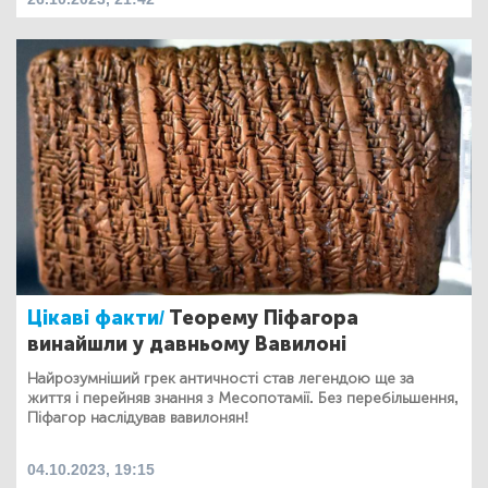
Цікаві факти/
Теорему Піфагора
винайшли у давньому Вавилоні
Найрозумніший грек античності став легендою ще за
життя і перейняв знання з Месопотамії. Без перебільшення,
Піфагор наслідував вавилонян!
04.10.2023, 19:15