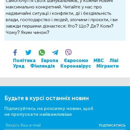
самопочуття своїх шанувальників, у кожній новині
максимально конкретний. Читайте у нас про
надзвичайні ситуації і конфлікти, дії і бездіяльність
влади, господарство і людей, злочини і проєкти, і ви
завжди першими дізнаєтеся: Хто? Що? Де? Коли?
Чому? Яким чином?
Політика
Европа
Євросоюз
МВС
Ліві
Уряд
Фінляндія
Коронавірус
Мігранти
Будьте в курсі останніх новин
Підписуйтесь на розсилку новин, щоб
не пропускати найважливіше
ПІДПИСАТИСЬ