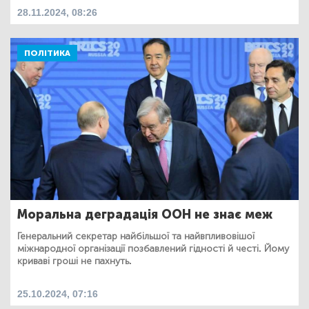
28.11.2024, 08:26
ПОЛІТИКА
Моральна деградація ООН не знає меж
Генеральний секретар найбільшої та найвпливовішої
міжнародної організації позбавлений гідності й честі. Йому
криваві гроші не пахнуть.
25.10.2024, 07:16