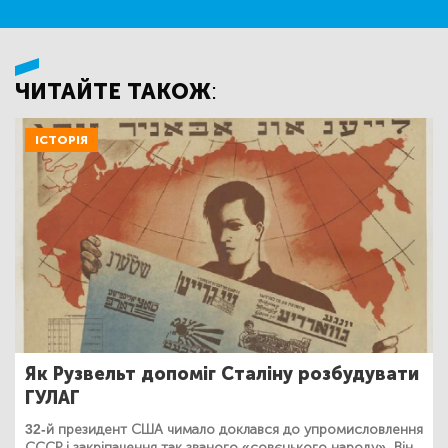
ЧИТАЙТЕ ТАКОЖ:
ІСТОРІЯ
Як Рузвельт допоміг Сталіну розбудувати
ГУЛАГ
32-й президент США чимало доклався до упромисловлення
СССР і закріпачення так званого «совєцького народу». Він