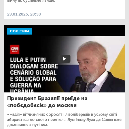
війну як суспільне явище.
29.01.2025, 20:33
ПОЛІТИКА
Президент Бразилії приїде на
«побєдобєсіє» до москви
«Надія» вітчизняних соросят і ліволібералів в усьому світі
збирається до свого приятеля. Луїз Іназіу Лула да Силва вже
домовився з путіним.