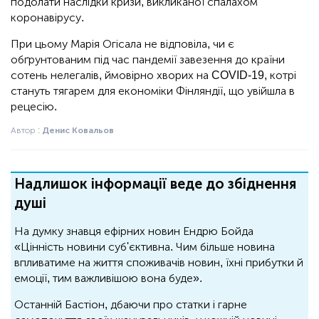
подолати наслідки кризи, викликаної спалахом
коронавірусу.
При цьому Марія Огісала не відповіла, чи є
обґрунтованим під час пандемії завезення до країни
сотень нелегалів, ймовірно хворих на COVID-19, котрі
стануть тягарем для економіки Фінляндії, що увійшла в
рецесію.
Автор :
Денис Ковальов
Надлишок інформації веде до збіднення
душі
На думку знавця ефірних новин Ендрю Бойда
«Цінність новини суб'єктивна. Чим більше новина
впливатиме на життя споживачів новин, їхні прибутки й
емоції, тим важливішою вона буде».
Останній Бастіон, дбаючи про статки і гарне