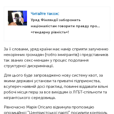
Читайте також:
Уряд Фінляндії заборонить
націоналістам говорити правду про...
«ґендерну рівність»!
За її словами, уряд країни має намір сприяти залученню
некорінних громадян (тобто іммігрантів) і представників
так званих секс-меншин у процес подолання
структурної дискримінації.
Для цього буде запроваджено нову систему квот, за
якими державні установи та приватні підприємства,
всупереч наявній досі практиці, повинні віддавати вільні
робочі місця перш за все вихідцям із ЛҐБТ-спільноти та
мігрантського середовища.
Рівночасно Марія Огісало відкинула пропозицію
опозиційної "Центристської партії" посилити контроль