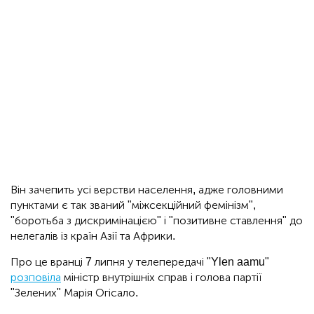
Він зачепить усі верстви населення, адже головними
пунктами є так званий "міжсекційний фемінізм",
"боротьба з дискримінацією" і "позитивне ставлення" до
нелегалів із країн Азії та Африки.
Про це вранці 7 липня у телепередачі "Ylen aamu"
розповіла
міністр внутрішніх справ і голова партії
"Зелених" Марія Огісало.