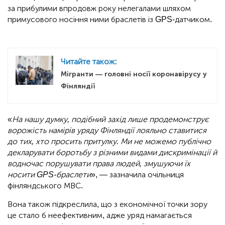
за прибулими впродовж року нелегалами шляхом
примусового носіння ними браслетів із GPS-датчиком.
Читайте також:
Мігранти — головні носії коронавірусу у
Фінляндії
«
На нашу думку, подібний захід лише продемонструє
ворожість намірів уряду Фінляндії лояльно ставитися
до тих, хто просить притулку. Ми не можемо публічно
декларувати боротьбу з різними видами дискримінації й
водночас порушувати права людей, змушуючи їх
носити GPS-браслети
», — зазначила очільниця
фінляндського МВС.
Вона також підкреслила, що з економічної точки зору
це стало б неефективним, адже уряд намагається