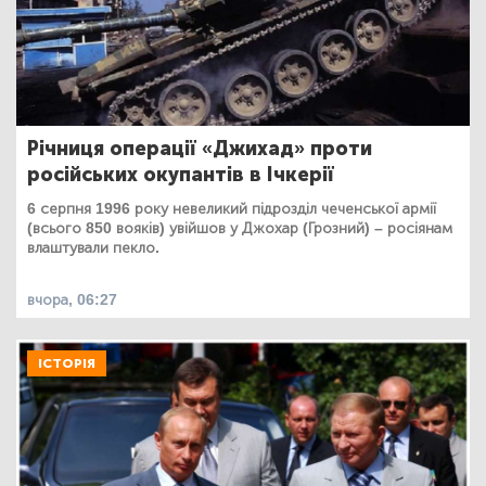
Річниця операції «Джихад» проти
російських окупантів в Ічкерії
6 серпня 1996 року невеликий підрозділ чеченської армії
(всього 850 вояків) увійшов у Джохар (Грозний) – росіянам
влаштували пекло.
вчора, 06:27
ІСТОРІЯ