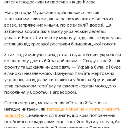
опісля продовжувати просування до Києва.
Наступ орди Муравйова здійснювався не так
залізничним шляхом, як на реквізованих селянських
возах, запряжених кіньми, по розмоклій дорозі. Ця
затримка ворога дала змогу українській делегації
укласти Брест-Литовську мирну угоду, але не врятувала
столицю від кривавої розправи більшовицької голоти.
З тих подій минуло понад століття, але й нині українські
воїни знову дають бій загарбникам зі Сходу на всій лінії
фронту та щохвилини доводять — Україна була, є і буде
вільною і незалежною. Шануймо пам'ять жертовних
українців, які віддали своє життя у бою за Крути, який
став символом героїзму та самопожертви молодого
покоління у боротьбі з агресором.
Своєю чергою, медіаагенція «Останній Бастіон»
нагадує читачам, як
теперішня Україна мусить уникнути
долі УНР
. Цивільним слід знати, що крім поповнення
особового складу армія має постійно бути у тонусі, бо
морально-психологічний стан запорука Перемоги.