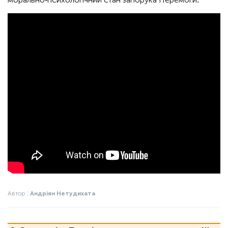
Автор :
Андріян Нетудихата