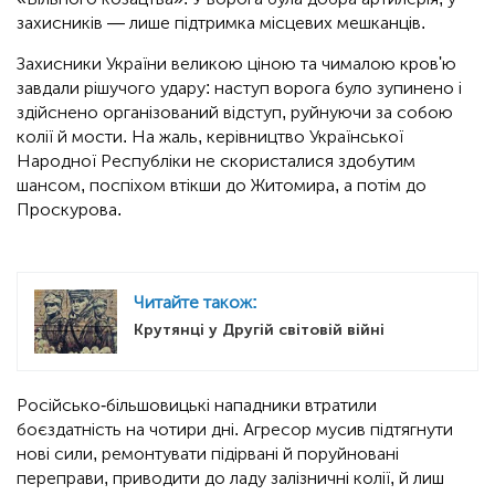
захисників — лише підтримка місцевих мешканців.
Захисники України великою ціною та чималою кров'ю
завдали рішучого удару: наступ ворога було зупинено і
здійснено організований відступ, руйнуючи за собою
колії й мости. На жаль, керівництво Української
Народної Республіки не скористалися здобутим
шансом, поспіхом втікши до Житомира, а потім до
Проскурова.
Читайте також:
Крутянці у Другій світовій війні
Російсько-більшовицькі нападники втратили
боєздатність на чотири дні. Агресор мусив підтягнути
нові сили, ремонтувати підірвані й поруйновані
переправи, приводити до ладу залізничні колії, й лиш