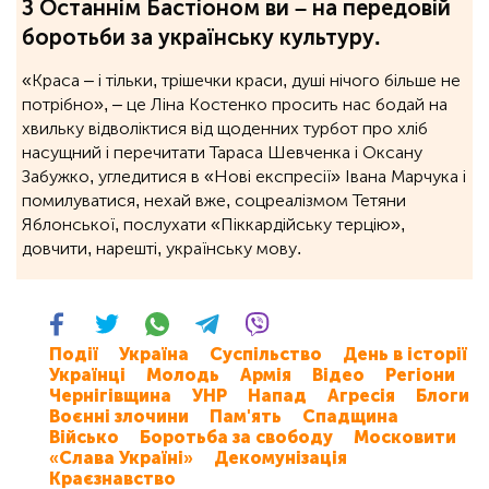
З Останнім Бастіоном ви – на передовій
боротьби за українську культуру.
«Краса – і тільки, трішечки краси, душі нічого більше не
потрібно», ‒ це Ліна Костенко просить нас бодай на
хвильку відволіктися від щоденних турбот про хліб
насущний і перечитати Тараса Шевченка і Оксану
Забужко, угледитися в «Нові експресії» Івана Марчука і
помилуватися, нехай вже, соцреалізмом Тетяни
Яблонської, послухати «Піккардійську терцію»,
довчити, нарешті, українську мову.
Події
Україна
Суспільство
День в історії
Українці
Молодь
Армія
Відео
Регіони
Чернігівщина
УНР
Напад
Агресія
Блоги
Воєнні злочини
Пам'ять
Спадщина
Військо
Боротьба за свободу
Московити
«Слава Україні»
Декомунізація
Краєзнавство