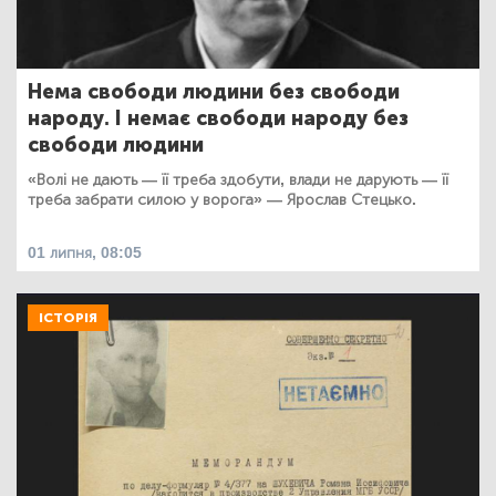
Нема свободи людини без свободи
народу. І немає свободи народу без
свободи людини
«Волі не дають — її треба здобути, влади не дарують — її
треба забрати силою у ворога» — Ярослав Стецько.
01 липня, 08:05
ІСТОРІЯ