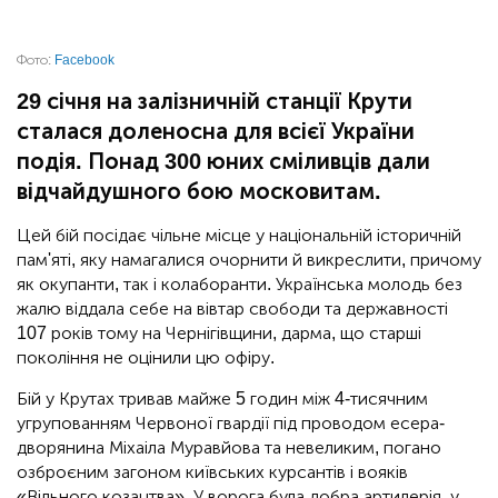
Фото:
Facebook
29 січня на залізничній станції Крути
сталася доленосна для всієї України
подія. Понад 300 юних сміливців дали
відчайдушного бою московитам.
Цей бій посідає чільне місце у національній історичній
пам'яті, яку намагалися очорнити й викреслити, причому
як окупанти, так і колаборанти. Українська молодь без
жалю віддала себе на вівтар свободи та державності
107 років тому на Чернігівщини, дарма, що старші
покоління не оцінили цю офіру.
Бій у Крутах тривав майже 5 годин між 4-тисячним
угрупованням Червоної гвардії під проводом есера-
дворянина Міхаіла Муравйова та невеликим, погано
озброєним загоном київських курсантів і вояків
«Вільного козацтва». У ворога була добра артилерія, у