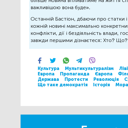
більше новина впливатиме на життя спо
важливішою вона буде».
Останній Бастіон, дбаючи про статки і
кожній новині максимально конкретний.
конфлікти, дії і бездіяльність влади, г
завжди першими дізнаєтеся: Хто? Що
Культура
Мультикультуралізм
Ліві
Европа
Пропаганда
Європа
Філ
Держава
Протести
Революція
С
Що таке демократія
Історія
Мора