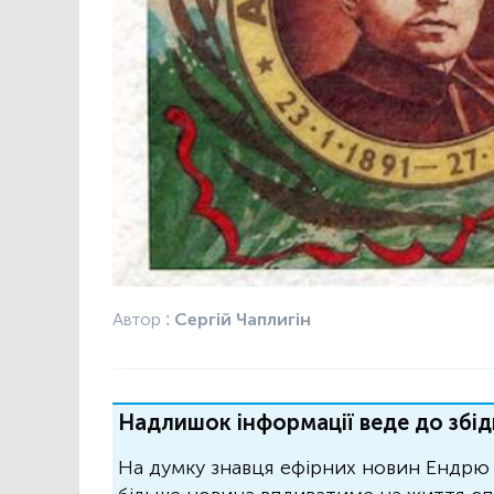
Автор :
Сергій Чаплигін
Надлишок інформації веде до збід
На думку знавця ефірних новин Ендрю 