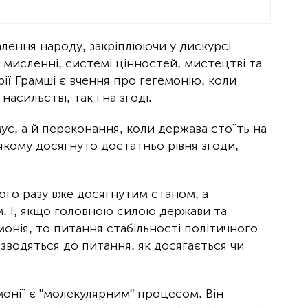
лення народу, закріплюючи у дискурсі
, мисленні, системі цінностей, мистецтві та
орії Ґрамші є вчення про гегемонію, коли
асильстві, так і на згоді.
ус, а й переконання, коли держава стоїть на
у якому досягнуто достатньо рівня згоди,
ого разу вже досягнутим станом, а
. І, якщо головною силою держави та
онія, то питання стабільності політичного
 зводяться до питання, як досягається чи
емонії є "молекулярним" процесом. Він