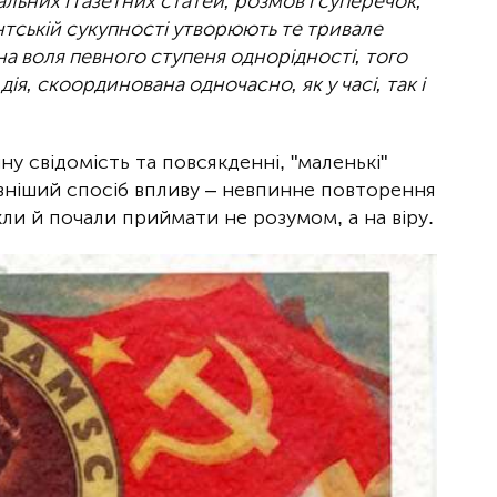
альних і газетних статей, розмов і суперечок,
антській сукупності утворюють те тривале
на воля певного ступеня однорідності, того
ія, скоординована одночасно, як у часі, так і
ну свідомість та повсякденні, "маленькі"
ніший спосіб впливу – невпинне повторення
ли й почали приймати не розумом, а на віру.