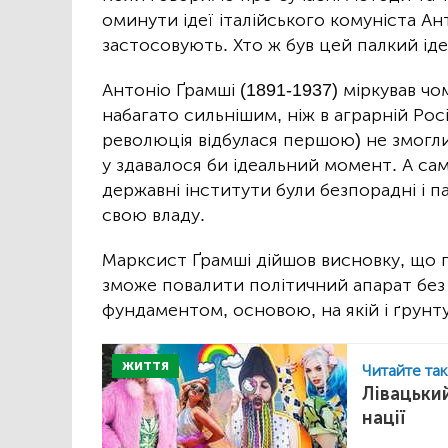
оминути ідеї італійського комуніста Ант
застосовують. Хто ж був цей палкий іде
Антоніо Ґрамші (1891-1937) міркував чом
набагато сильнішим, ніж в аграрній Росій
революція відбулася першою) не змогли
у здавалося би ідеальний момент. А саме
державні інститути були безпорадні і п
свою владу.
Марксист Ґрамші дійшов висновку, що п
зможе повалити політичний апарат без
фундаментом, основою, на якій і ґрунту
ЖИТТЯ
Читайте та
Лівацький
нації