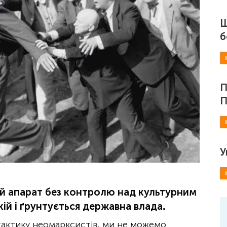
Ш
б
П
П
У
й апарат без контролю над культурним
ій і ґрунтується державна влада.
тактику неомарксистів, ми не можемо