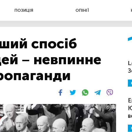
ПОЗИЦІЯ
ОПІНІЇ
ший спосіб
ей – невпинне
L
ропаганди
З
Е
Ю
в