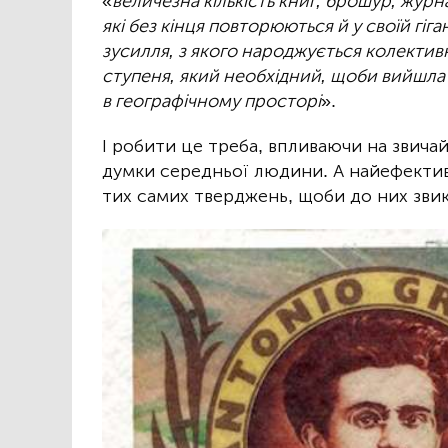
«
величезна кількість книг, брошур, журн
які без кінця повторюються й у своїй гіг
зусилля, з якого народжується колектив
ступеня, який необхідний, щоби вийшла д
в географічному просторі
».
І робити це треба, впливаючи на звичай
думки середньої людини. А найефектив
тих самих тверджень, щоби до них звик