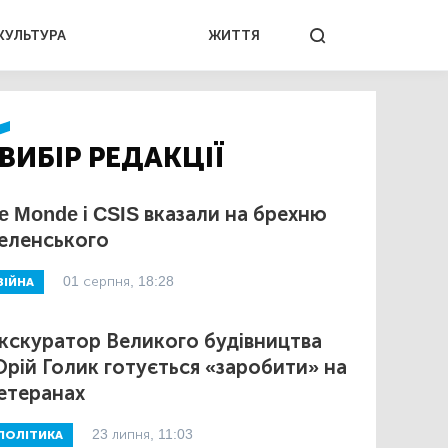
КУЛЬТУРА
ЖИТТЯ
ВИБІР РЕДАКЦІЇ
e Monde і CSIS вказали на брехню
еленського
01 серпня, 18:28
ВІЙНА
кскуратор Великого будівництва
рій Голик готується «заробити» на
етеранах
23 липня, 11:03
ПОЛІТИКА