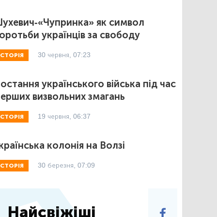
ухевич-«Чупринка» як символ
оротьби українців за свободу
30 червня, 07:23
ІСТОРІЯ
остання українського війська під час
ерших визвольних змагань
19 червня, 06:37
ІСТОРІЯ
країнська колонія на Волзі
30 березня, 07:09
ІСТОРІЯ
Найсвіжіші