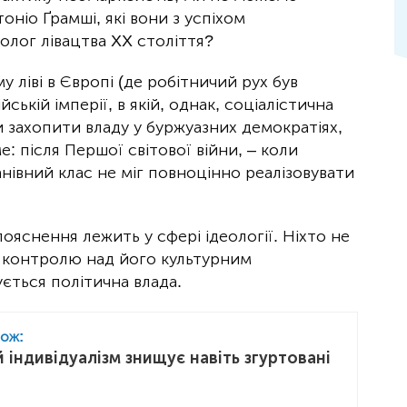
оніо Ґрамші, які вони з успіхом
олог лівацтва XX століття?
у ліві в Європі (де робітничий рух був
ській імперії, в якій, однак, соціалістична
 захопити владу у буржуазних демократіях,
: після Першої світової війни, – коли
анівний клас не міг повноцінно реалізовувати
ояснення лежить у сфері ідеології. Ніхто не
 контролю над його культурним
ється політична влада.
кож:
 індивідуалізм знищує навіть згуртовані