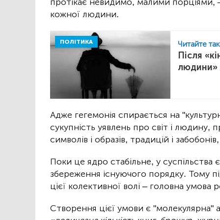
протікає невидимо, малими порціями, –
кожної людини.
ПОЛІТИКА
Читайте та
Після «кі
людини»
Адже гегемонія спирається на "культур
сукупність уявлень про світ і людину, п
символів і образів, традицій і забобонів,
Поки це ядро стабільне, у суспільства 
збереження існуючого порядку. Тому пі
цієї колективної волі – головна умова 
Створення цієї умови є "молекулярна" а