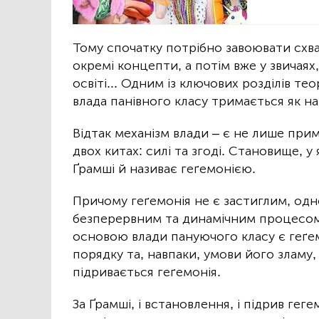
Тому спочатку потрібно завоювати схва
окремі концепти, а потім вже у звичаях
освіті... Одним із ключових розділів те
влада панівного класу тримається як на н
Відтак механізм влади – є не лише прим
двох китах: силі та згоді. Становище, 
Ґрамші й називає геґемонією.
Причому геґемонія не є застиглим, одн
безперервним та динамічним процесом
основою влади пануючого класу є геґем
порядку та, навпаки, умови його зламу,
підривається геґемонія.
За Ґрамші, і встановлення, і підрив гег