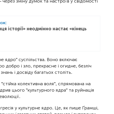
 через зміну думок та настроїв у свідомості
кож:
нця історії» неодмінно настає «кінець
не ядро" суспільства. Воно включає
ро добро і зло, прекрасне і огидне, безліч
 знань і досвіду багатьох століть.
є "стійка колективна воля", спрямована на
дрив цього "культурного ядра" та руйнація
революції.
гресія у культурне ядро. Це, як пише Ґрамші,