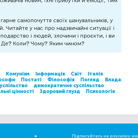
живачів новин, їхні прибутки й емоції, тим
 гарне самопочуття своїх шанувальників, у
 Читайте у нас про надзвичайні ситуації і
осподарство і людей, злочини і проєкти, і ви
? Де? Коли? Чому? Яким чином?
Комунізм
Інформація
Світ
Італія
ософи
Постаті
Філософія
Погляд
Влада
успільство
демократичне суспільство
льні цінності
Здоровий глузд
Психологія
Підписуйтесь на розсилку но