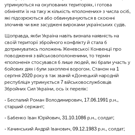
утримуються на окупованих територіях, і готова
обміняти їх на таку ж кількість «полонених» з числа осіб,
які підозрюються або обвинувачуються в скоєнні
злочинів чи вже засуджені вироками українських судів.
Щоправда, якби Україна навіть визнала наявність на
своїй території збройного конфлікту й стала б
дотримуватись положень Женевської Конвенції про
поводження з військовополоненими, то термін
«полонені» стосувався б лише людей, які брали участь у
бойових діях і були захоплені ворогом. Станом на 1
серпня 2020 року в так званій «Донецькій народній
республіці» утримується 7 військовослужбовців
Збройних Сил України, ось їх перелік:
- Беспалий Роман Володимирович, 17.06.1991 р.н.,
старший сержант;
- Бабенко Іван Юрійович, 31.10.1086 р.н., солдат;
- Качинський Андрій Іванович, 09.12.1983 р.н., солдат;