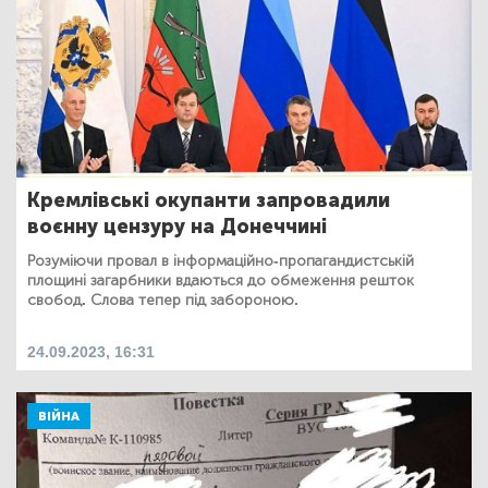
Кремлівські окупанти запровадили
воєнну цензуру на Донеччині
Розуміючи провал в інформаційно-пропагандистській
площині загарбники вдаються до обмеження решток
свобод. Слова тепер під забороною.
24.09.2023, 16:31
ВІЙНА