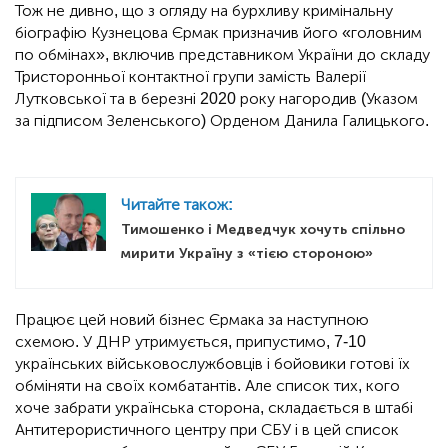
Тож не дивно, що з огляду на бурхливу кримінальну
біографію Кузнецова Єрмак призначив його «головним
по обмінах», включив представником України до складу
Тристоронньої контактної групи замість Валерії
Лутковської та в березні 2020 року нагородив (Указом
за підписом Зеленського) Орденом Данила Галицького.
Читайте також:
Тимошенко і Медведчук хочуть спільно
мирити Україну з «тією стороною»
Працює цей новий бізнес Єрмака за наступною
схемою. У ДНР утримується, припустимо, 7-10
українських військовослужбовців і бойовики готові їх
обміняти на своїх комбатантів. Але список тих, кого
хоче забрати українська сторона, складається в штабі
Антитерористичного центру при СБУ і в цей список