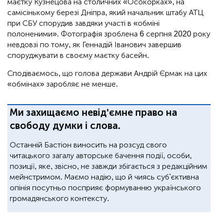
маєтку Кузнецова на столичних «Осокорках», на
самісінькому березі Дніпра, який начальник штабу АТЦ
при СБУ спорудив завдяки участі в «обміні
полоненими». Фотографія зроблена 6 серпня 2020 року
невдовзі по тому, як Геннадій Іванович завершив
споруджувати в своєму маєтку басейн.
Сподіваємось, що голова держави Андрій Єрмак на цих
«обмінах» заробляє не менше.
Ми захищаємо невід'ємне право на
свободу думки і слова.
Останній Бастіон виносить на розсуд свого
читацького загалу авторське бачення події, особи,
позиції, яке, звісно, не завжди збігається з редакційним
мейнстримом. Маємо надію, що й чиясь суб'єктивна
опінія посутньо посприяє формуванню українського
громадянського контексту.