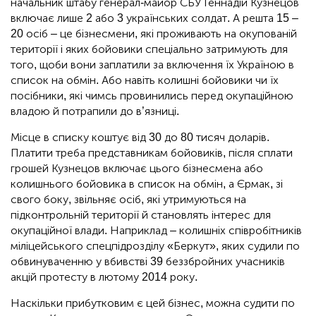
начальник штабу генерал-майор СБУ Геннадій Кузнецов
включає лише 2 або 3 українських солдат. А решта 15 –
20 осіб – це бізнесмени, які проживають на окупованій
території і яких бойовики спеціально затримують для
того, щоби вони заплатили за включення їх Україною в
список на обмін. Або навіть колишні бойовики чи їх
посібники, які чимсь провинились перед окупаційною
владою й потрапили до в’язниці.
Місце в списку коштує від 30 до 80 тисяч доларів.
Платити треба представникам бойовиків, після сплати
грошей Кузнецов включає цього бізнесмена або
колишнього бойовика в список на обмін, а Єрмак, зі
свого боку, звільняє осіб, які утримуються на
підконтрольній території й становлять інтерес для
окупаційної влади. Наприклад – колишніх співробітників
міліцейського спецпідрозділу «Беркут», яких судили по
обвинуваченню у вбивстві 39 беззбройних учасників
акцій протесту в лютому 2014 року.
Наскільки прибутковим є цей бізнес, можна судити по