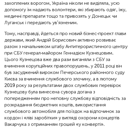
захоплених ворогом, Україна ніколи не виділяла, усю
допомогу їм надають волонтери, які збирають одяг, їжу,
медичні препарати тощо та привозять у Донецьк чи
Луганськ і передають ув’язненим.
Тому, насправді, йдеться про новий бізнес-проект глави
держави, який Андрій Борисович активно розвиває
разом з начальником штабу Антитерористичного центру
при СБУ генерал-майором Геннадієм Кузнецовим.
Цього Кузнецова вже два рази виганяли з СБУ за
вчинення корупційних правопорушень, у 2011 році він
був засуджений вироком Печерського районного суду
Києва за вчинення службового злочину, а в лютому
2019 року за результатами двох службових перевірок
Кузнецову була винесена сувора догана з
попередженням про неповну службову відповідність за
розкрадання бюджетних коштів, використання
службового автомобіля для поїздок на відпочинок за
кордон і «ліві заробітки» у вигляді охорони концертів
Вакарчука з отриманням грошей «у конверті».