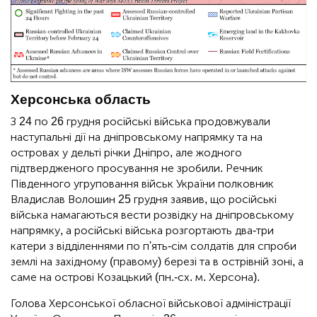
Херсонська область
З 24 по 26 грудня російські війська продовжували
наступальні дії на дніпровському напрямку та на
островах у дельті річки Дніпро, але жодного
підтвердженого просування не зробили. Речник
Південного угруповання військ України полковник
Владислав Волошин 25 грудня заявив, що російські
війська намагаються вести розвідку на дніпровському
напрямку, а російські війська розгортають два-три
катери з відділеннями по п'ять-сім солдатів для спроби
землі на західному (правому) березі та в острівній зоні, а
саме на острові Козацький (пн.-сх. м. Херсона).
Голова Херсонської обласної військової адміністрації