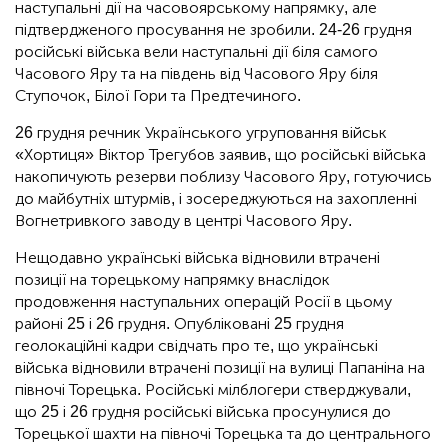
наступальні дії на часовоярському напрямку, але
підтвердженого просування не зробили. 24-26 грудня
російські війська вели наступальні дії біля самого
Часового Яру та на південь від Часового Яру біля
Ступочок, Білої Гори та Предтечиного.
26 грудня речник Українського угруповання військ
«Хортиця» Віктор Трегубов заявив, що російські війська
накопичують резерви поблизу Часового Яру, готуючись
до майбутніх штурмів, і зосереджуються на захопленні
Вогнетривкого заводу в центрі Часового Яру.
Нещодавно українські війська відновили втрачені
позиції на торецькому напрямку внаслідок
продовження наступальних операцій Росії в цьому
районі 25 і 26 грудня. Опубліковані 25 грудня
геолокаційні кадри свідчать про те, що українські
війська відновили втрачені позиції на вулиці Папаніна на
півночі Торецька. Російські мілблогери стверджували,
що 25 і 26 грудня російські війська просунулися до
Торецької шахти на півночі Торецька та до центрального