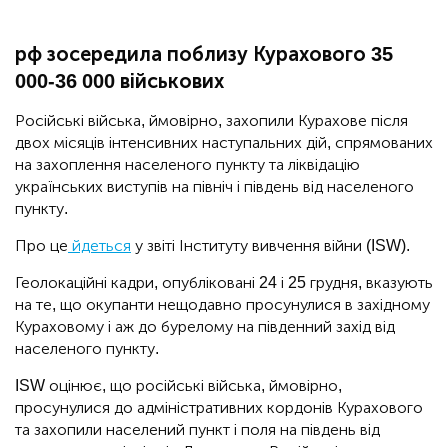
рф зосередила поблизу Курахового 35
000-36 000 військових
Російські війська, ймовірно, захопили Курахове після
двох місяців інтенсивних наступальних дій, спрямованих
на захоплення населеного пункту та ліквідацію
українських виступів на північ і південь від населеного
пункту.
Про це
йдеться
у звіті Інституту вивчення війни (ISW).
Геолокаційні кадри, опубліковані 24 і 25 грудня, вказують
на те, що окупанти нещодавно просунулися в західному
Кураховому і аж до бурелому на південний захід від
населеного пункту.
ISW оцінює, що російські війська, ймовірно,
просунулися до адміністративних кордонів Курахового
та захопили населений пункт і поля на південь від