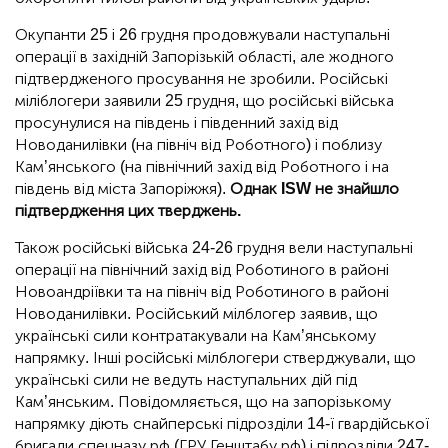
Окупанти 25 і 26 грудня продовжували наступальні
операції в західній Запорізькій області, але жодного
підтвердженого просування не зробили. Російські
міліблогери заявили 25 грудня, що російські війська
просунулися на південь і південний захід від
Новоданилівки (на північ від Роботного) і поблизу
Кам’янського (на північний захід від Роботного і на
південь від міста Запоріжжя).
Однак ISW не знайшло
підтвердження цих тверджень.
Також російські війська 24-26 грудня вели наступальні
операції на північний захід від Роботиного в районі
Новоандріївки та на північ від Роботиного в районі
Новоданилівки. Російський мілблогер заявив, що
українські сили контратакували на Кам’янському
напрямку. Інші російські мілблогери стверджували, що
українські сили не ведуть наступальних дій під
Кам’янським. Повідомляється, що на запорізькому
напрямку діють снайперські підрозділи 14-ї гвардійської
бригади спецназу рф (ГРУ Генштабу рф) і підрозділи 247-