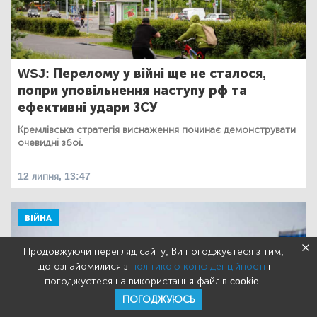
WSJ: Перелому у війні ще не сталося,
попри уповільнення наступу рф та
ефективні удари ЗСУ
Кремлівська стратегія виснаження починає демонструвати
очевидні збої.
12 липня, 13:47
ВІЙНА
Продовжуючи перегляд сайту, Ви погоджуєтеся з тим,
що ознайомилися з
політикою конфіденційності
і
погоджуєтеся на використання файлів cookie.
ПОГОДЖУЮСЬ