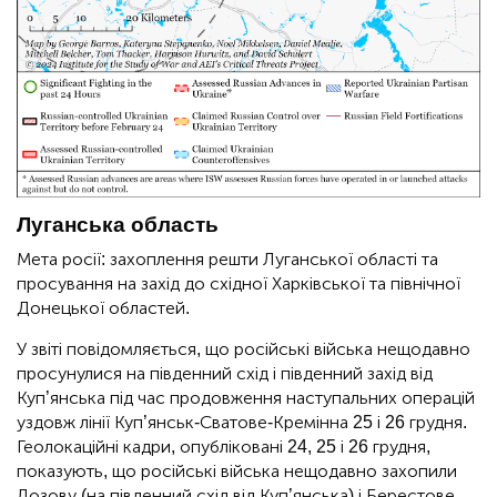
Луганська область
Мета росії: захоплення решти Луганської області та
просування на захід до східної Харківської та північної
Донецької областей.
У звіті повідомляється, що російські війська нещодавно
просунулися на південний схід і південний захід від
Куп’янська під час продовження наступальних операцій
уздовж лінії Куп’янськ-Сватове-Кремінна 25 і 26 грудня.
Геолокаційні кадри, опубліковані 24, 25 і 26 грудня,
показують, що російські війська нещодавно захопили
Лозову (на південний схід від Куп’янська) і Берестове