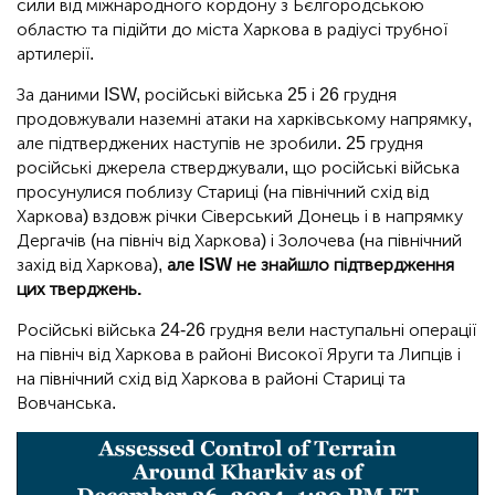
сили від міжнародного кордону з Бєлгородською
областю та підійти до міста Харкова в радіусі трубної
артилерії.
За даними ISW, російські війська 25 і 26 грудня
продовжували наземні атаки на харківському напрямку,
але підтверджених наступів не зробили. 25 грудня
російські джерела стверджували, що російські війська
просунулися поблизу Стариці (на північний схід від
Харкова) вздовж річки Сіверський Донець і в напрямку
Дергачів (на північ від Харкова) і Золочева (на північний
захід від Харкова),
але ISW не знайшло підтвердження
цих тверджень.
Російські війська 24-26 грудня вели наступальні операції
на північ від Харкова в районі Високої Яруги та Липців і
на північний схід від Харкова в районі Стариці та
Вовчанська.