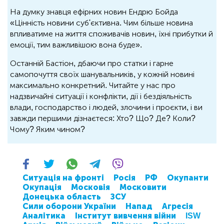
На думку знавця ефірних новин Ендрю Бойда
«Цінність новини суб'єктивна. Чим більше новина
впливатиме на життя споживачів новин, їхні прибутки й
емоції, тим важливішою вона буде».
Останній Бастіон, дбаючи про статки і гарне
самопочуття своїх шанувальників, у кожній новині
максимально конкретний. Читайте у нас про
надзвичайні ситуації і конфлікти, дії і бездіяльність
влади, господарство і людей, злочини і проєкти, і ви
завжди першими дізнаєтеся: Хто? Що? Де? Коли?
Чому? Яким чином?
Ситуація на фронті
Росія
РФ
Окупанти
Окупація
Московія
Московити
Донецька область
ЗСУ
Сили оборони України
Напад
Агресія
Аналітика
Інститут вивчення війни
ISW