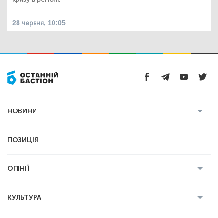
28 червня, 10:05
НОВИНИ
Усі новини
Кримінал
Полтава
ПОЗИЦІЯ
Політика
Війна
Світ
ОПІНІЇ
Економіка
Спорт
Головред
Володимир Бойко
Ростислав
КУЛЬТУРА
Мартинюк
Геннадій Сікалов
Ігор Лядський