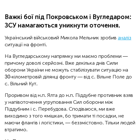
Важкі бої під Покровськом і Вугледаром:
ЗСУ намагаються уникнути оточення.
Український військовий Микола Мельник зробив
аналіз
ситуації на фронті.
На Вугледарському напрямку ми маємо проблеми —
причому доволі серйозні. Вже декілька днів Сили
оборони України не можуть стабілізувати ситуацію на
30-кілометровій ділянці фронту — від с. Вільне Поле до
с. Вільний Кут.
Проривом від н.п. Ялта до н.п. Піддубне противник взяв
у напівоточення угруповання Сил оборони між
Піддубним і с. Перебудова. Сподіваюся, ми вже
виходимо з того «мішка», бо тримати ті посадки, не
маючи флангів і логістики, — беззмістовно. Тільки людей
втратимо.