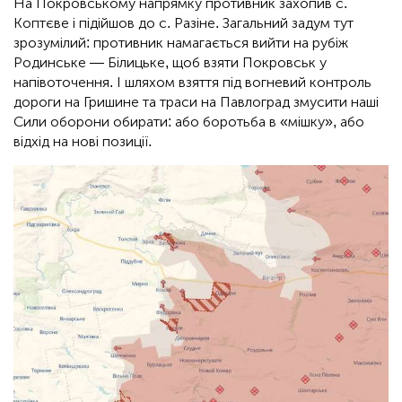
На Покровському напрямку противник захопив с.
Коптєве і підійшов до с. Разіне. Загальний задум тут
зрозумілий: противник намагається вийти на рубіж
Родинське — Білицьке, щоб взяти Покровськ у
напівоточення. І шляхом взяття під вогневий контроль
дороги на Гришине та траси на Павлоград змусити наші
Сили оборони обирати: або боротьба в «мішку», або
відхід на нові позиції.