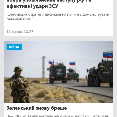
ефективні удари ЗСУ
Кремлівська стратегія виснаження починає демонструвати
очевидні збої.
12 липня, 13:47
ВІЙНА
Зеленський знову бреше
DeepState: Темпи наступу рф у червні зросли у шість разів