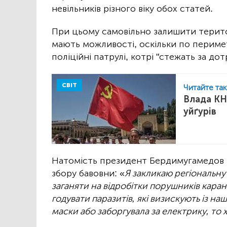
невільників різного віку обох статей.
При цьому самовільно залишити терит
мають можливості, оскільки по перимет
поліційні патрулі, котрі "стежать за д
СВІТ
Читайте та
Влада КН
уйґурів
Натомість президент Бердимугамедов
збору бавовни: «
Я закликаю регіональну
заганяти на відробітки порушників каран
годувати паразитів, які визискують із на
маски або заборгувала за електрику, то 