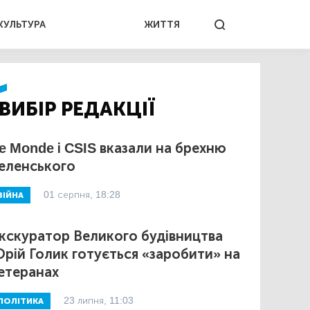
КУЛЬТУРА
ЖИТТЯ
ВИБІР РЕДАКЦІЇ
e Monde і CSIS вказали на брехню
еленського
01 серпня, 18:28
ВІЙНА
кскуратор Великого будівництва
рій Голик готується «заробити» на
етеранах
23 липня, 11:03
ПОЛІТИКА