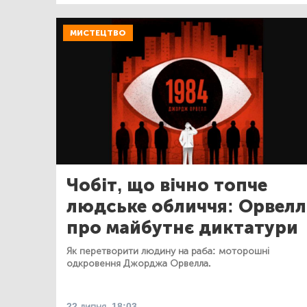
МИСТЕЦТВО
Чобіт, що вічно топче
людське обличчя: Орвелл
про майбутнє диктатури
Як перетворити людину на раба: моторошні
одкровення Джорджа Орвелла.
22 липня, 18:03