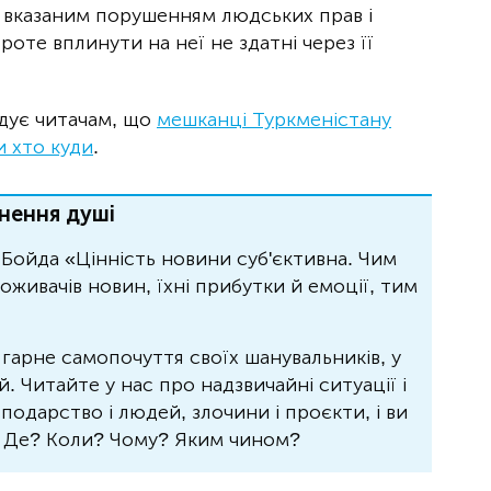
 вказаним порушенням людських прав і
проте вплинути на неї не здатні через її
адує читачам, що
мешканці Туркменістану
и хто куди
.
нення душі
Бойда «Цінність новини суб'єктивна. Чим
живачів новин, їхні прибутки й емоції, тим
 гарне самопочуття своїх шанувальників, у
 Читайте у нас про надзвичайні ситуації і
осподарство і людей, злочини і проєкти, і ви
? Де? Коли? Чому? Яким чином?