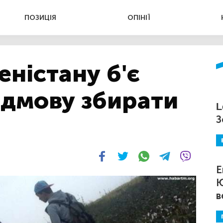
ПОЗИЦІЯ
ОПІНІЇ
еністану б'є
ідмову збирати
L
З
Е
Ю
в