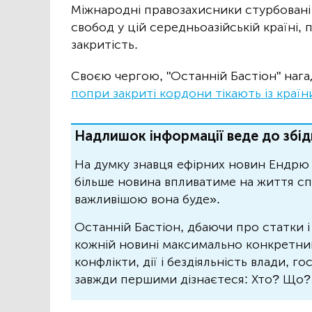
Міжнародні правозахисники стурбовані
свобод у цій середньоазійській країні, 
закритість.
Своєю чергою, "Останній Бастіон" наг
попри закриті кордони тікають із країн
Надлишок інформації веде до збід
На думку знавця ефірних новин Ендрю 
більше новина впливатиме на життя спо
важливішою вона буде».
Останній Бастіон, дбаючи про статки і
кожній новині максимально конкретний.
конфлікти, дії і бездіяльність влади, г
завжди першими дізнаєтеся: Хто? Що