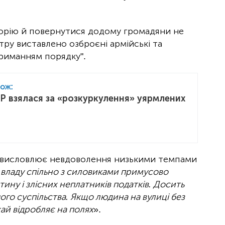
орію й повернутися додому громадяни не
ру виставлено озброєні армійські та
отриманням порядку".
кож:
Р взялася за «розкуркулення» уярмлених
 висловлює невдоволення низькими темпами
 владу спільно з силовиками примусово
тину і злісних неплатників податків. Досить
шого суспільства. Якщо людина на вулиці без
хай відробляє на полях
».