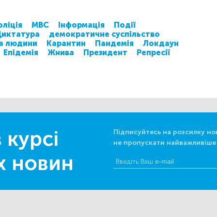
оліція
МВС
Інформація
Події
Диктатура
демократичне суспільство
а людини
Карантин
Пандемія
Локдаун
Епідемія
Жнива
Президент
Репресії
 курсі
Підписуйтесь на розсилку но
не пропускати найважливіше
х новин