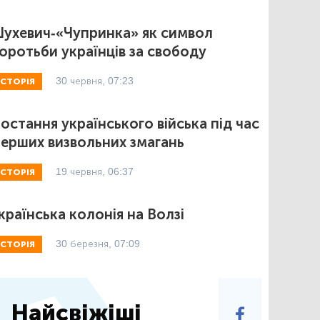
ухевич-«Чупринка» як символ
оротьби українців за свободу
30 червня, 07:23
ІСТОРІЯ
остання українського війська під час
ерших визвольних змагань
19 червня, 06:37
ІСТОРІЯ
країнська колонія на Волзі
30 березня, 07:09
ІСТОРІЯ
Найсвіжіші