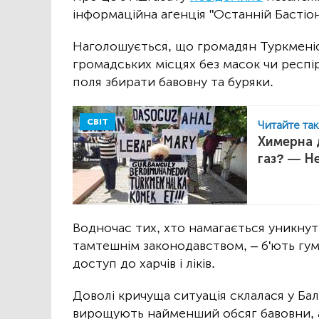
інформаційна аґенція "Останній Бастіон
Наголошується, що громадян Туркменіст
громадських місцях без масок чи респі
поля збирати бавовну та буряки.
СВІТ
Читайте та
Химерна 
газ? — Не
Водночас тих, хто намагається уникнут
тамтешнім законодавством, – б'ють гу
доступ до харчів і ліків.
Доволі кричуща ситуація склалася у Ба
вирощують найменший обсяг бавовни, ал