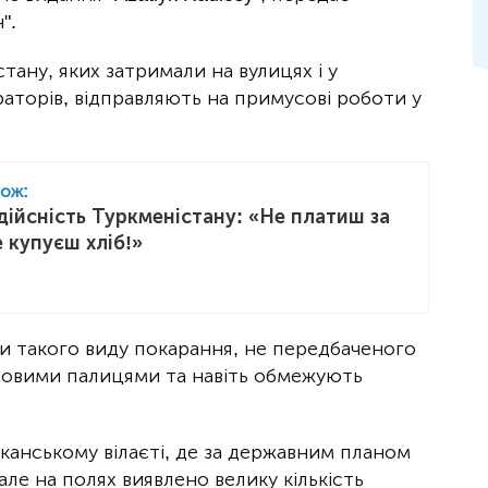
".
ану, яких затримали на вулицях і у
раторів, відправляють на примусові роботи у
кож:
дійсність Туркменістану: «Не платиш за
 купуєш хліб!»
и такого виду покарання, не передбаченого
мовими палицями та навіть обмежують
лканському вілаєті, де за державним планом
е на полях виявлено велику кількість