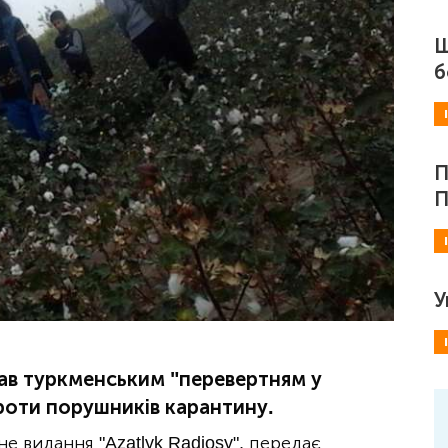
Ш
б
П
П
У
ав туркменським "перевертням у
роти порушників карантину.
е видання "Azatlyk Radiosy", передає