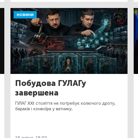
НОВИНИ
Побудова ГУЛАГу
завершена
ГУЛАГ XXI століття не потребує колючого дроту,
бараків і конвоїра у ватнику.
18 липня, 18:02