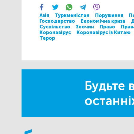
Азія
Туркменістан
Порушення
П
Господарство
Економічна криза
Суспільство
Злочин
Право
Прав
Коронавірус
Коронавірус із Китаю
Терор
Будьте в
останні