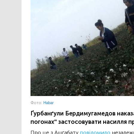
Фото:
Habar
Ґурбанґули Бердимугамедов наказ
погонах" застосовувати насилля п
Про це з Ашґабату
повідомило
незалежн