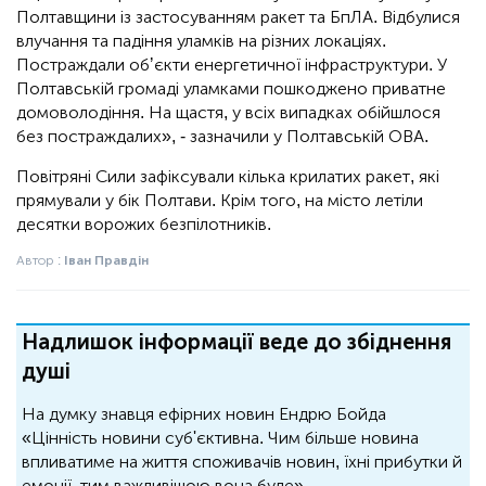
Полтавщини із застосуванням ракет та БпЛА. Відбулися
влучання та падіння уламків на різних локаціях.
Постраждали обʼєкти енергетичної інфраструктури. У
Полтавській громаді уламками пошкоджено приватне
домоволодіння. На щастя, у всіх випадках обійшлося
без постраждалих», - зазначили у Полтавській ОВА.
Повітряні Сили зафіксували кілька крилатих ракет, які
прямували у бік Полтави. Крім того, на місто летіли
десятки ворожих безпілотників.
Автор :
Іван Правдін
Надлишок інформації веде до збіднення
душі
На думку знавця ефірних новин Ендрю Бойда
«Цінність новини суб'єктивна. Чим більше новина
впливатиме на життя споживачів новин, їхні прибутки й
емоції, тим важливішою вона буде».