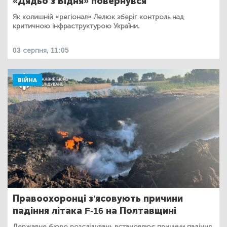
«Дядьо з Відня» повернувся
Як колишній «регіонал» Лелюк зберіг контроль над
критичною інфраструктурою України.
03 серпня, 11:05
ВІЙНА
Правоохоронці з'ясовують причини
падіння літака F-16 на Полтавщині
Державне бюро розслідувань встановлює причини падіння