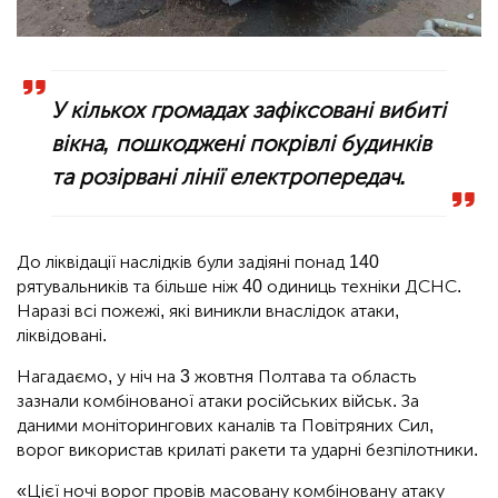
У кількох громадах зафіксовані вибиті
вікна, пошкоджені покрівлі будинків
та розірвані лінії електропередач.
До ліквідації наслідків були задіяні понад 140
рятувальників та більше ніж 40 одиниць техніки ДСНС.
Наразі всі пожежі, які виникли внаслідок атаки,
ліквідовані.
Нагадаємо, у ніч на 3 жовтня Полтава та область
зазнали комбінованої атаки російських військ. За
даними моніторингових каналів та Повітряних Сил,
ворог використав крилаті ракети та ударні безпілотники.
«Цієї ночі ворог провів масовану комбіновану атаку