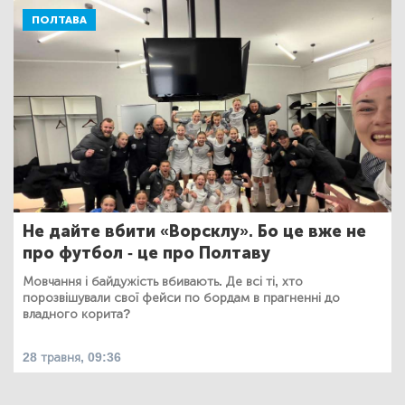
ПОЛТАВА
Не дайте вбити «Ворсклу». Бо це вже не
про футбол - це про Полтаву
Мовчання і байдужість вбивають. Де всі ті, хто
порозвішували свої фейси по бордам в прагненні до
владного корита?
28 травня, 09:36