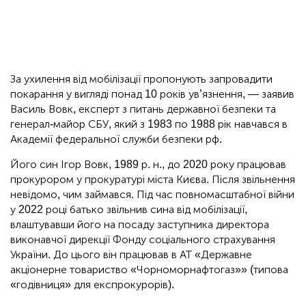
За ухилення від мобілізації пропонують запровадити
покарання у вигляді понад 10 років ув’язнення, — заявив
Василь Вовк, експерт з питань державної безпеки та
генерал-майор СБУ, який з 1983 по 1988 рік навчався в
Академії федеральної служби безпеки рф.
Його син Ігор Вовк, 1989 р. н., до 2020 року працював
прокурором у прокуратурі міста Києва. Після звільнення
невідомо, чим займався. Під час повномасштабної війни
у 2022 році батько звільнив сина від мобілізації,
влаштувавши його на посаду заступника директора
виконавчої дирекції Фонду соціального страхування
України. До цього він працював в АТ «Державне
акціонерне товариство «Чорноморнафтогаз»» (типова
«годівниця» для експрокурорів).