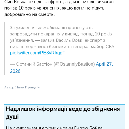
Син Вовка не піде на фронт, а для інших він вимагає
понад 10 років ув’язнення, якщо вони не підуть
добровільно на смерть.
За ухилення від мобілізації пропонують
запровадити покарання у вигляді понад 10 років
ув’язнення, — заявив Василь Вовк, експерт з
питань державної безпеки та генерал-майор СБУ
pic.twitter.com/PE8vRlrggT
— Останній Бастіон (@OstanniyBastion)
April 27,
2026
Автор :
Іван Правдін
Надлишок інформації веде до збіднення
душі
На думку знавця ефірних новин Ендрю Бойда