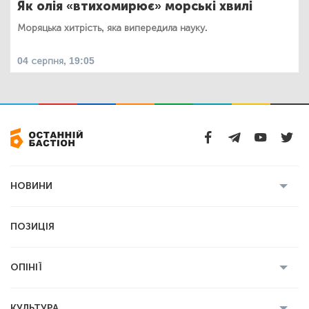
Як олія «втихомирює» морські хвилі
Моряцька хитрість, яка випередила науку.
04 серпня, 19:05
НОВИНИ
Усі новини
Кримінал
Полтава
ПОЗИЦІЯ
Політика
Війна
Світ
ОПІНІЇ
Економіка
Спорт
Головред
Володимир Бойко
Ростислав
КУЛЬТУРА