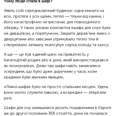
Чому люди спали в шафі?
Уявіть собі середньовічний будинок: одна кімната на
всіх, протяги з усіх щілин, тепло — тільки від каміна, і
його катастрофічно не вистачає для повноцінного
обігріву. У таких умовах компактна «шафа для сну» була
не дивацтвом, а порятунком. Закрите дерев’яне ліжко з
дверцятами або завісами утримувало тепло тіла й
створювало затишну «капсулу» серед холоду та хаосу.
А ще — це був єдиний шанс на приватність у
багатодітній родині або в домі, який використовувався
як «комуналка». Деякі такі шафи навіть замикалися
зсередини, що було дуже доречним у часи, коли
крадіжки були звичним явищем.
«Ліжко-шафа» було не просто спальним місцем. Удень
воно могло служити лавкою, а всередині — зберігали
речі.
Шафи для сну залишалися досить поширеними в Європі
аж до другої половини XIX століття, доки не почалася