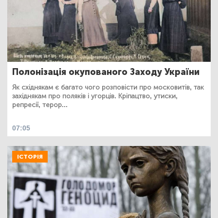
Полонізація окупованого Заходу України
Як східнякам є багато чого розповісти про московитів, так
західнякам про поляків і угорців. Кріпацтво, утиски,
репресії, терор...
07:05
ІСТОРІЯ