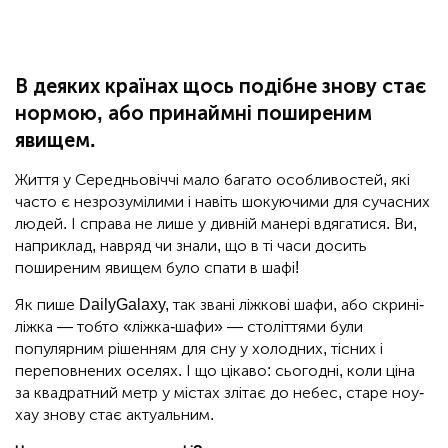
В деяких країнах щось подібне знову стає
нормою, або принаймні поширеним
явищем.
Життя у Середньовіччі мало багато особливостей, які
часто є незрозумілими і навіть шокуючими для сучасних
людей. І справа не лише у дивній манері вдягатися. Ви,
наприклад, навряд чи знали, що в ті часи досить
поширеним явищем було спати в шафі!
Як пише DailyGalaxy, так звані ліжкові шафи, або скрині-
ліжка — тобто «ліжка-шафи» — століттями були
популярним рішенням для сну у холодних, тісних і
переповнених оселях. І що цікаво: сьогодні, коли ціна
за квадратний метр у містах злітає до небес, старе ноу-
хау знову стає актуальним.