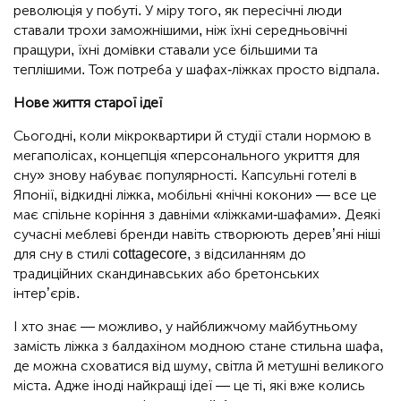
революція у побуті. У міру того, як пересічні люди
ставали трохи заможнішими, ніж їхні середньовічні
пращури, їхні домівки ставали усе більшими та
теплішими. Тож потреба у шафах-ліжках просто відпала.
Нове життя старої ідеї
Сьогодні, коли мікроквартири й студії стали нормою в
мегаполісах, концепція «персонального укриття для
сну» знову набуває популярності. Капсульні готелі в
Японії, відкидні ліжка, мобільні «нічні кокони» — все це
має спільне коріння з давніми «ліжками-шафами». Деякі
сучасні меблеві бренди навіть створюють дерев’яні ніші
для сну в стилі cottagecore, з відсиланням до
традиційних скандинавських або бретонських
інтер’єрів.
І хто знає — можливо, у найближчому майбутньому
замість ліжка з балдахіном модною стане стильна шафа,
де можна сховатися від шуму, світла й метушні великого
міста. Адже іноді найкращі ідеї — це ті, які вже колись