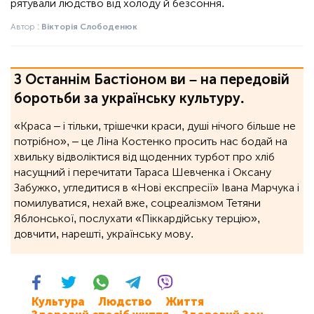
рятували людство від холоду й безсоння.
Автор :
Вікторія Слободенюк
З Останнім Бастіоном ви – на передовій
боротьби за українську культуру.
«Краса – і тільки, трішечки краси, душі нічого більше не
потрібно», ‒ це Ліна Костенко просить нас бодай на
хвильку відволіктися від щоденних турбот про хліб
насущний і перечитати Тараса Шевченка і Оксану
Забужко, угледитися в «Нові експресії» Івана Марчука і
помилуватися, нехай вже, соцреалізмом Тетяни
Яблонської, послухати «Піккардійську терцію»,
довчити, нарешті, українську мову.
Культура
Людство
Життя