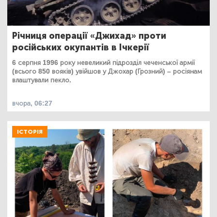
Річниця операції «Джихад» проти
російських окупантів в Ічкерії
6 серпня 1996 року невеликий підрозділ чеченської армії
(всього 850 вояків) увійшов у Джохар (Грозний) – росіянам
влаштували пекло.
вчора, 06:27
ІСТОРІЯ