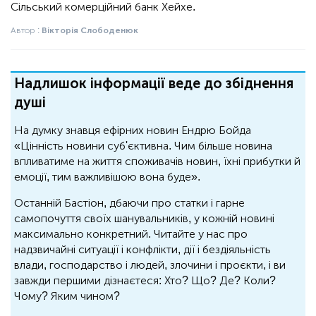
Сільський комерційний банк Хейхе.
Автор :
Вікторія Слободенюк
Надлишок інформації веде до збіднення
душі
На думку знавця ефірних новин Ендрю Бойда
«Цінність новини суб'єктивна. Чим більше новина
впливатиме на життя споживачів новин, їхні прибутки й
емоції, тим важливішою вона буде».
Останній Бастіон, дбаючи про статки і гарне
самопочуття своїх шанувальників, у кожній новині
максимально конкретний. Читайте у нас про
надзвичайні ситуації і конфлікти, дії і бездіяльність
влади, господарство і людей, злочини і проєкти, і ви
завжди першими дізнаєтеся: Хто? Що? Де? Коли?
Чому? Яким чином?