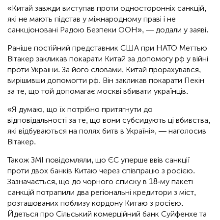
«Китай завжди виступав проти односторонніх санкцій,
які не мають підстав у міжнародному праві і не
санкціоновані Радою Безпеки ООН», — додали у заяві.
Раніше постійний представник США при НАТО Меттью
Вітакер закликав покарати Китай за допомогу рф у війні
проти України. За його словами, Китай прорахувався,
вирішивши допомогти рф. Він закликав покарати Пекін
за те, що той допомагає москві вбивати українців.
«Я думаю, що їх потрібно притягнути до
відповідальності за те, що вони субсидують ці вбивства,
які відбуваються на полях битв в Україні», — наголосив
Вітакер.
Також ЗМІ повідомляли, що ЄС уперше ввів санкції
проти двох банків Китаю через співпрацю з росією.
Зазначається, що до чорного списку в 18-му пакеті
санкцій потрапили два регіональні кредитори з міст,
розташованих поблизу кордону Китаю з росією.
Йдеться про Сільський комерційний банк Суйфенхе та