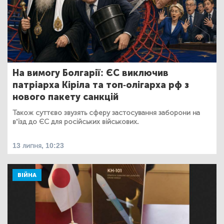
На вимогу Болгарії: ЄС виключив
патріарха Кіріла та топ-олігарха рф з
нового пакету санкцій
Також суттєво звузять сферу застосування заборони на
в’їзд до ЄС для російських військових.
13 липня, 10:23
ВІЙНА