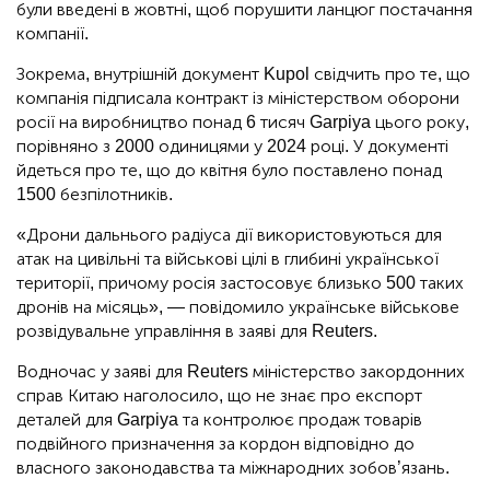
були введені в жовтні, щоб порушити ланцюг постачання
компанії.
Зокрема, внутрішній документ Kupol свідчить про те, що
компанія підписала контракт із міністерством оборони
росії на виробництво понад 6 тисяч Garpiya цього року,
порівняно з 2000 одиницями у 2024 році. У документі
йдеться про те, що до квітня було поставлено понад
1500 безпілотників.
«Дрони дальнього радіуса дії використовуються для
атак на цивільні та військові цілі в глибині української
території, причому росія застосовує близько 500 таких
дронів на місяць», — повідомило українське військове
розвідувальне управління в заяві для Reuters.
Водночас у заяві для Reuters міністерство закордонних
справ Китаю наголосило, що не знає про експорт
деталей для Garpiya та контролює продаж товарів
подвійного призначення за кордон відповідно до
власного законодавства та міжнародних зобов’язань.