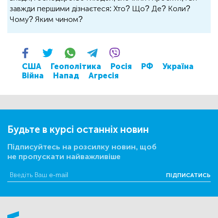
завжди першими дізнаєтеся: Хто? Що? Де? Коли?
Чому? Яким чином?
США
Геополітика
Росія
РФ
Україна
Війна
Напад
Агресія
Будьте в курсі останніх новин
Підписуйтесь на розсилку новин, щоб
не пропускати найважливіше
ПІДПИСАТИСЬ