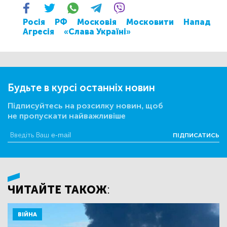
Росія
РФ
Московія
Московити
Напад
Агресія
«Слава Україні»
Будьте в курсі останніх новин
Підписуйтесь на розсилку новин, щоб
не пропускати найважливіше
ПІДПИСАТИСЬ
ЧИТАЙТЕ ТАКОЖ:
ВІЙНА