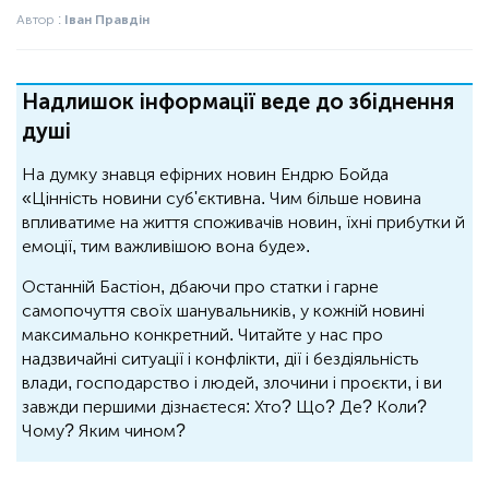
Автор :
Іван Правдін
Надлишок інформації веде до збіднення
душі
На думку знавця ефірних новин Ендрю Бойда
«Цінність новини суб'єктивна. Чим більше новина
впливатиме на життя споживачів новин, їхні прибутки й
емоції, тим важливішою вона буде».
Останній Бастіон, дбаючи про статки і гарне
самопочуття своїх шанувальників, у кожній новині
максимально конкретний. Читайте у нас про
надзвичайні ситуації і конфлікти, дії і бездіяльність
влади, господарство і людей, злочини і проєкти, і ви
завжди першими дізнаєтеся: Хто? Що? Де? Коли?
Чому? Яким чином?