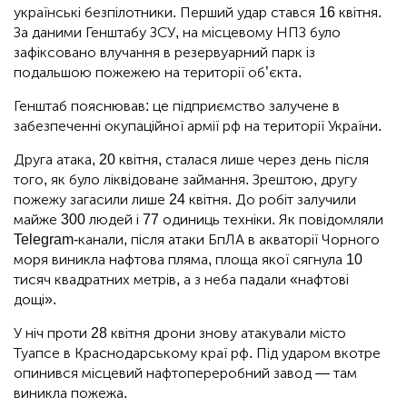
українські безпілотники. Перший удар стався 16 квітня.
За даними Генштабу ЗСУ, на місцевому НПЗ було
зафіксовано влучання в резервуарний парк із
подальшою пожежею на території об’єкта.
Генштаб пояснював: це підприємство залучене в
забезпеченні окупаційної армії рф на території України.
Друга атака, 20 квітня, сталася лише через день після
того, як було ліквідоване займання. Зрештою, другу
пожежу загасили лише 24 квітня. До робіт залучили
майже 300 людей і 77 одиниць техніки. Як повідомляли
Telegram-канали, після атаки БпЛА в акваторії Чорного
моря виникла нафтова пляма, площа якої сягнула 10
тисяч квадратних метрів, а з неба падали «нафтові
дощі».
У ніч проти 28 квітня дрони знову атакували місто
Туапсе в Краснодарському краї рф. Під ударом вкотре
опинився місцевий нафтопереробний завод — там
виникла пожежа.