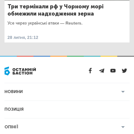
Три термінали рф у Чорному морі
обмежили надходження зерна
Усе через українські атаки — Reuters.
28 липня, 21:12
НОВИНИ
Усі новини
Кримінал
Полтава
ПОЗИЦІЯ
Політика
Війна
Світ
ОПІНІЇ
Економіка
Спорт