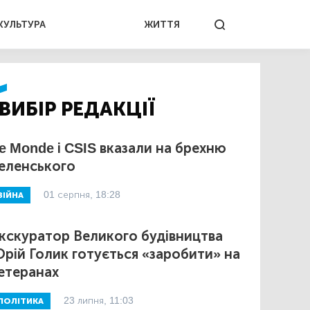
КУЛЬТУРА
ЖИТТЯ
ВИБІР РЕДАКЦІЇ
e Monde і CSIS вказали на брехню
еленського
01 серпня, 18:28
ВІЙНА
кскуратор Великого будівництва
рій Голик готується «заробити» на
етеранах
23 липня, 11:03
ПОЛІТИКА