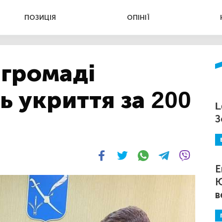
ПОЗИЦІЯ
ОПІНІЇ
 громаді
 укриття за 200
L
З
Е
Ю
в