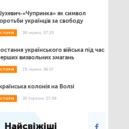
ухевич-«Чупринка» як символ
оротьби українців за свободу
30 червня, 07:23
ІСТОРІЯ
остання українського війська під час
ерших визвольних змагань
19 червня, 06:37
ІСТОРІЯ
країнська колонія на Волзі
30 березня, 07:09
ІСТОРІЯ
Найсвіжіші