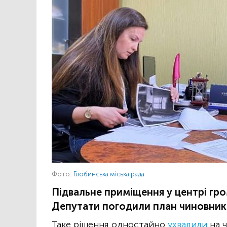
Фото:
Глобинська міська рада
Підвальне приміщення у центрі гр
Депутати погодили план чиновникі
Таке рішення одностайно
ухвалили
на ч