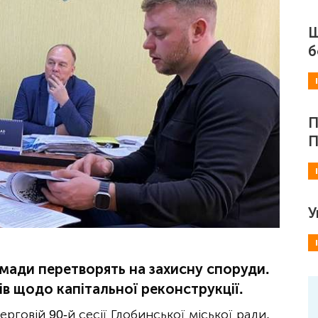
Ш
б
П
П
У
омади перетворять на захисну споруди.
в щодо капітальної реконструкції.
ерговій 90-й сесії Глобинської міської ради,