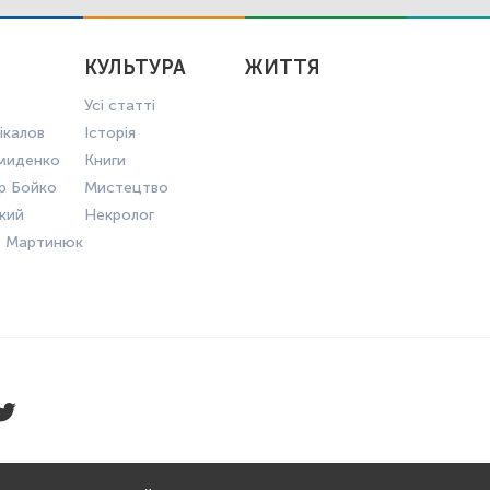
КУЛЬТУРА
ЖИТТЯ
Усі статті
ікалов
Історія
миденко
Книги
р Бойко
Мистецтво
ький
Некролог
в Мартинюк
КОНФІДЕНЦІЙНОСТІ
ПРАВИЛА КО