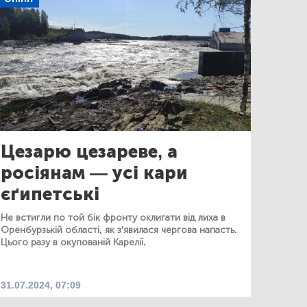
Цезарю цезареве, а
росіянам — усі кари
єґипетські
Не встигли по той бік фронту оклигати від лиха в
Оренбурзькій області, як з'явилася чергова напасть.
Цього разу в окупованій Карелії.
31.07.2024, 07:09