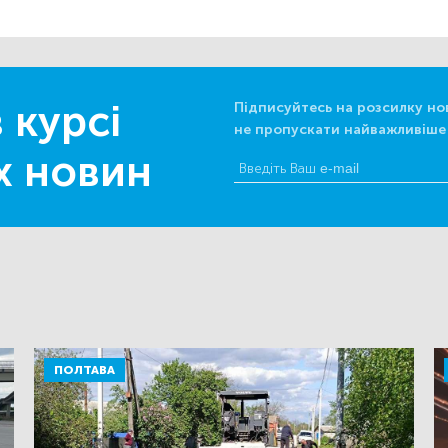
 курсі
Підписуйтесь на розсилку но
не пропускати найважливіше
х новин
ПОЛТАВА