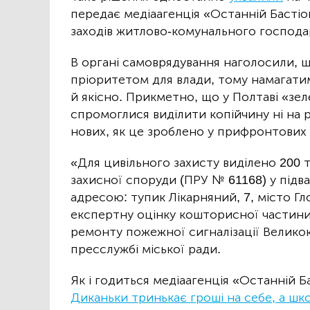
передає медіаагенція «Останній Бастіон
заходів житлово-комунального господар
В органі самоврядування наголосили, 
пріоритетом для влади, тому намагати
й якісно. Прикметно, що у Полтаві «зел
спромоглися виділити копійчину ні на 
нових, як це зроблено у прифронтових Х
«Для цивільного захисту виділено 200 
захисної споруди (ПРУ № 61168) у підв
адресою: тупик Лікарняний, 7, місто Гл
експертну оцінку кошторисної частини
ремонту пожежної сигналізації Великок
пресслужбі міської ради.
Як і годиться медіаагенція «Останній Б
Диканьки тринькає гроші на себе, а ш