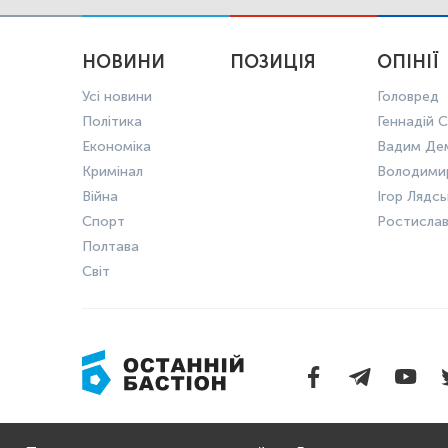
НОВИНИ
ПОЗИЦІЯ
ОПІНІЇ
Усі новини
Головред
Політика
Геннадій С
Економіка
Вадим Де
Кримінал
Володими
Війна
Ігор Лядс
Спорт
Ростисла
Полтава
Світ
ПРО НАС
ПОЛІТИКА 