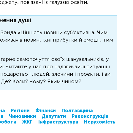
жету, пов’язані із галуззю освіти.
нення душі
Бойда «Цінність новини суб'єктивна. Чим
живачів новин, їхні прибутки й емоції, тим
 гарне самопочуття своїх шанувальників, у
 Читайте у нас про надзвичайні ситуації і
осподарство і людей, злочини і проєкти, і ви
? Де? Коли? Чому? Яким чином?
на
Регіони
Фінанси
Полтавщина
ня
Чиновники
Депутати
Реконструкція
роботи
ЖКГ
Інфраструктура
Нерухомість