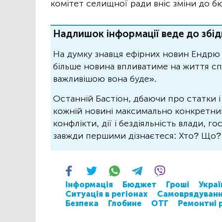
комітет селищної ради вніс зміни до бюд
Надлишок інформації веде до збід
На думку знавця ефірних новин Ендрю 
більше новина впливатиме на життя спо
важливішою вона буде».
Останній Бастіон, дбаючи про статки і
кожній новині максимально конкретний.
конфлікти, дії і бездіяльність влади, г
завжди першими дізнаєтеся: Хто? Що
Інформація
Бюджет
Гроші
Украї
Ситуація в регіонах
Самоврядуван
Безпека
Глобине
ОТГ
Ремонтні 