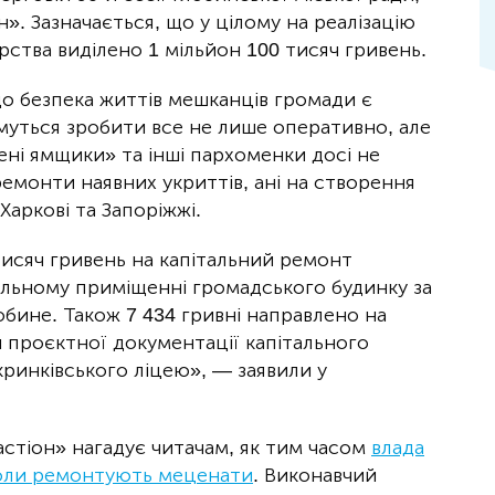
». Зазначається, що у цілому на реалізацію
ства виділено 1 мільйон 100 тисяч гривень.
що безпека життів мешканців громади є
муться зробити все не лише оперативно, але
ені ямщики» та інші пархоменки досі не
ремонти наявних укриттів, ані на створення
аркові та Запоріжжі.
тисяч гривень на капітальний ремонт
альному приміщенні громадського будинку за
обине. Також 7 434 гривні направлено на
 проєктної документації капітального
ринківського ліцею», — заявили у
астіон» нагадує читачам, як тим часом
влада
коли ремонтують меценати
. Виконавчий