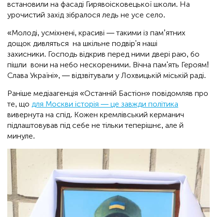
встановили на фасаді Гирявоісковецької школи. На
урочистий захід зібралося ледь не усе село.
«Молоді, усміхнені, красиві — такими із пам’ятних
дощок дивляться на шкільне подвір'я наші
захисники. Господь відкрив перед ними двері раю, бо
пішли вони на небо нескореними. Вічна пам'ять Героям!
Слава Україні», — відзвітували у Лохвицькій міській раді.
Раніше медіаагенція «Останній Бастіон» повідомляв про
те, що
для Москви історія — це завжди політика
вивернута на спід. Кожен кремлівський керманич
підлаштовував під себе не тільки теперішнє, але й
минуле.