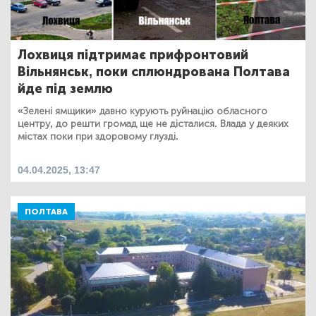
Лохвиця підтримає прифронтовий
Вільнянськ, поки сплюндрована Полтава
йде під землю
«Зелені ямщики» давно курують руйнацію обласного
центру, до решти громад ще не дісталися. Влада у деяких
містах поки при здоровому глузді.
04.04.2025, 13:47
ПОЛТАВА