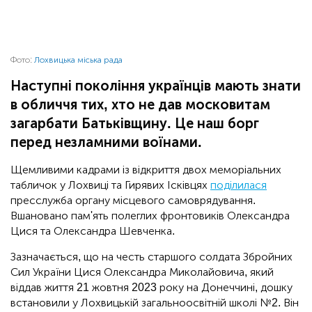
Фото:
Лохвицька міська рада
Наступні покоління українців мають знати
в обличчя тих, хто не дав московитам
загарбати Батьківщину. Це наш борг
перед незламними воїнами.
Щемливими кадрами із відкриття двох меморіальних
табличок у Лохвиці та Гирявих Ісківцях
поділилася
пресслужба органу місцевого самоврядування.
Вшановано пам'ять полеглих фронтовиків Олександра
Цися та Олександра Шевченка.
Зазначається, що на честь старшого солдата Збройних
Сил України Цися Олександра Миколайовича, який
віддав життя 21 жовтня 2023 року на Донеччині, дошку
встановили у Лохвицькій загальноосвітній школі №2. Він