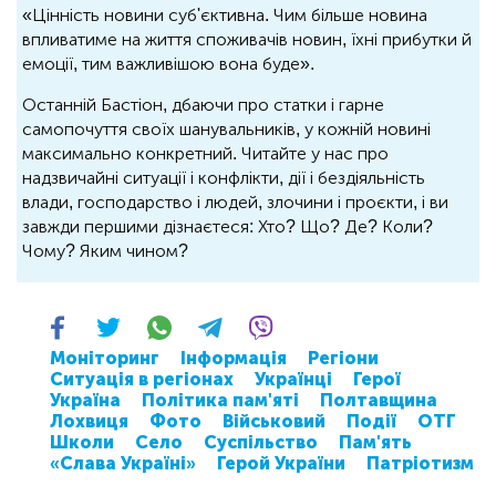
«Цінність новини суб'єктивна. Чим більше новина
впливатиме на життя споживачів новин, їхні прибутки й
емоції, тим важливішою вона буде».
Останній Бастіон, дбаючи про статки і гарне
самопочуття своїх шанувальників, у кожній новині
максимально конкретний. Читайте у нас про
надзвичайні ситуації і конфлікти, дії і бездіяльність
влади, господарство і людей, злочини і проєкти, і ви
завжди першими дізнаєтеся: Хто? Що? Де? Коли?
Чому? Яким чином?
Моніторинг
Інформація
Регіони
Ситуація в регіонах
Українці
Герої
Україна
Політика пам'яті
Полтавщина
Лохвиця
Фото
Військовий
Події
ОТГ
Школи
Село
Суспільство
Пам'ять
«Слава Україні»
Герой України
Патріотизм