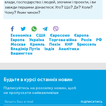
влади, господарство і людей, злочини і проєкти, і ви
завжди першими дізнаєтеся: Хто? Що? Де? Коли?
Чому? Яким чином?
Економіка
США
Євросоюз
Європа
Европа
Україна
Торгова війна
Росія
РФ
Москва
Кремль
Пекін
КНР
Брюссель
Владімір Путін
Індія
Аналітика
Вашингтон
Будьте в курсі останніх новин
Підписуйтесь на розсилку новин, щоб
не пропускати найважливіше
ПІДПИСАТИСЬ