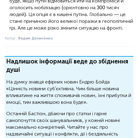
буде, якщо путін відмовиться йти на компроміси й
оголосить мобілізацію (орієнтовно на 300 тисяч
людей). Ця опція є в кишені путіна. Глобально — це
стане причиною його великої поразки в геополітичній
грі. Але це може різко змінити ситуацію на фронті.
Автор :
Вадим Денисенко
Надлишок інформації веде до збіднення
душі
На думку знавця ефірних новин Ендрю Бойда
«Цінність новини суб'єктивна. Чим більше новина
впливатиме на життя споживачів новин, їхні прибутки й
емоції, тим важливішою вона буде».
Останній Бастіон, дбаючи про статки і гарне
самопочуття своїх шанувальників, у кожній новині
максимально конкретний. Читайте у нас про
надзвичайні ситуації і конфлікти, дії і бездіяльність