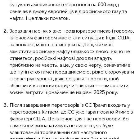
купувати американські енергоносії на 600 млрд
означає відмову європейців від російського газу та
нафти. І це тільки початок.
Зараз для нас, як я вже неодноразово писав і говорив,
ключовим фактором має стати ситуація в Індії. США,
за логікою, мають натиснути на Делі, яке має
замістити російську нафту близькосхідною. Якщо це
станеться, російські нафтові доходи впадуть
приблизно на чверть, а це, у свою чергу, означатиме,
що путін стоятиме перед дилемою: різко скорочувати
інфраструктурні та деякі соціальні проєкти, щоб
збільшити воєнні витрати, чи навпаки — заморозити
воєнні витрати щонайменше на рівні 2025 року.
Після завершення переговорів із ЄС Трамп входить у
переговори з Китаєм, де ЄС уже гарантовано йтиме в
фарватері США. Це ключові для нас переговори, бо
саме вони визначатимуть не лише те, як буде
влаштований торгівельний світ наступного