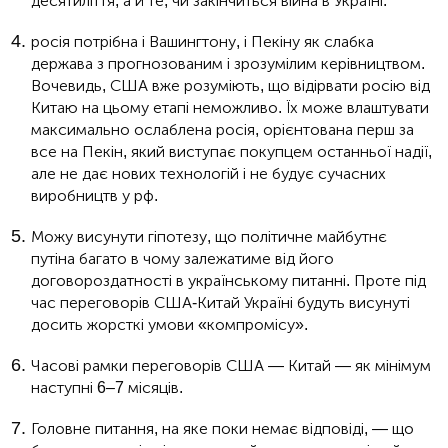
десятиліття, а й те, чи закінчиться війна в Україні.
росія потрібна і Вашингтону, і Пекіну як слабка
держава з прогнозованим і зрозумілим керівництвом.
Вочевидь, США вже розуміють, що відірвати росію від
Китаю на цьому етапі неможливо. Їх може влаштувати
максимально ослаблена росія, орієнтована перш за
все на Пекін, який виступає покупцем останньої надії,
але не дає нових технологій і не будує сучасних
виробництв у рф.
Можу висунути гіпотезу, що політичне майбутнє
путіна багато в чому залежатиме від його
договороздатності в українському питанні. Проте під
час переговорів США-Китай Україні будуть висунуті
досить жорсткі умови «компромісу».
Часові рамки переговорів США — Китай — як мінімум
наступні 6–7 місяців.
Головне питання, на яке поки немає відповіді, — що