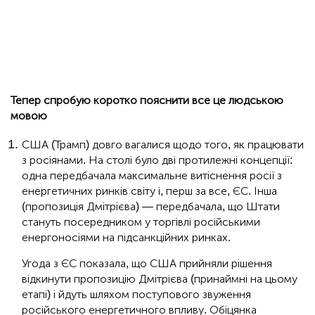
Тепер спробую коротко пояснити все це людською
мовою
США (Трамп) довго вагалися щодо того, як працювати
з росіянами. На столі було дві протилежні концепції:
одна передбачала максимальне витіснення росії з
енергетичних ринків світу і, перш за все, ЄС. Інша
(пропозиція Дмітрієва) — передбачала, що Штати
стануть посередником у торгівлі російськими
енергоносіями на підсанкційних ринках.
Угода з ЄС показала, що США прийняли рішення
відкинути пропозицію Дмітрієва (принаймні на цьому
етапі) і йдуть шляхом поступового звуження
російського енергетичного впливу. Обіцянка