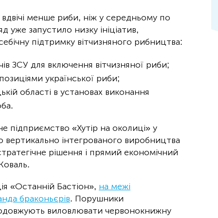
вдвічі менше риби, ніж у середньому по
яд уже запустило низку ініціатив,
себічну підтримку вітчизняного рибництва:
ів ЗСУ для включення вітчизняної риби;
позиціями української риби;
ькій області в установах виконання
ба.
е підприємство «Хутір на околиці» у
го вертикально інтегрованого виробництва
тратегічне рішення і прямий економічний
 Коваль.
ція «Останній Бастіон»,
на межі
нда браконьєрів
. Порушники
одовжують виловлювати червонокнижну