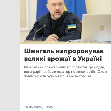
Шмигаль напророкував
великі врожаї в Україні
Вітчизняний прем'єр-міністр сповістив громадян,
що аграрії пройшли екватор посівних робіт. Отож
жнива мають бути не гіршими за торішні.
16.05.2025, 13:45