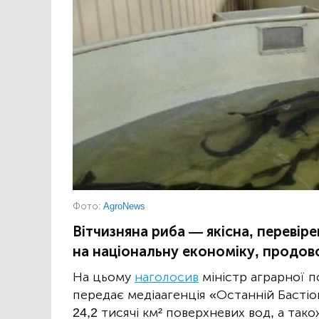
Фото:
AgroNews
Вітчизняна риба — якісна, перевір
на національну економіку, продов
На цьому
наголосив
міністр аграрної п
передає медіаагенція «Останній Бастіо
24,2 тисячі км² поверхневих вод, а так