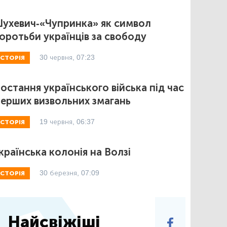
ухевич-«Чупринка» як символ
оротьби українців за свободу
30 червня, 07:23
ІСТОРІЯ
остання українського війська під час
ерших визвольних змагань
19 червня, 06:37
ІСТОРІЯ
країнська колонія на Волзі
30 березня, 07:09
ІСТОРІЯ
Найсвіжіші