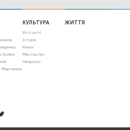
КУЛЬТУРА
ЖИТТЯ
Усі статті
ікалов
Історія
миденко
Книги
р Бойко
Мистецтво
ький
Некролог
в Мартинюк