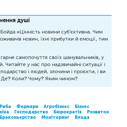
нення душі
Бойда «Цінність новини суб'єктивна. Чим
живачів новин, їхні прибутки й емоції, тим
 гарне самопочуття своїх шанувальників, у
 Читайте у нас про надзвичайні ситуації і
осподарство і людей, злочини і проєкти, і ви
? Де? Коли? Чому? Яким чином?
Риба
Фермери
Агробізнес
Бізнес
аїна
Господарство
Бюрократія
Розвиток
Браконьєрство
Моніторинг
Влада