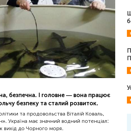
Ш
б
П
П
У
ена, безпечна. І головне — вона працює
ольчу безпеку та сталий розвиток.
олітики та продовольства Віталій Коваль,
н». Україна має значний водний потенціал:
ож вихід до Чорного моря.