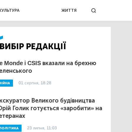
КУЛЬТУРА
ЖИТТЯ
ВИБІР РЕДАКЦІЇ
e Monde і CSIS вказали на брехню
еленського
01 серпня, 18:28
ВІЙНА
кскуратор Великого будівництва
рій Голик готується «заробити» на
етеранах
23 липня, 11:03
ПОЛІТИКА