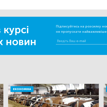
 курсі
Підписуйтесь на розсилку но
не пропускати найважливіше
х новин
ЕКОНОМІКА