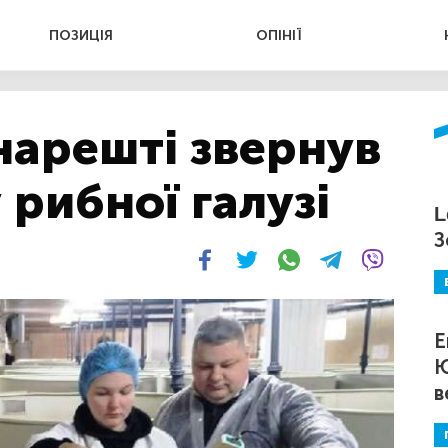
ПОЗИЦІЯ
ОПІНІЇ
нарешті звернув
 рибної галузі
L
З
Е
Ю
в