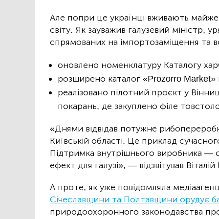
Але попри це українці вживають майже 
світу. Як зауважив галузевий міністр, ур
спрямованих на імпортозаміщення та в
оновлено номенклатуру Каталогу харч
розширено каталог «Prozorro Market» 
реалізовано пілотний проєкт у Вінниц
покарань, де закуплено філе товстоло
«Днями відвідав потужне рибопереробн
Київській області. Це приклад сучасно
Підтримка внутрішнього виробника — с
ефект для галузі», — відзвітував Віталій
А проте, як уже повідомляла медіааген
Січеславщини та Полтавщини орудує ба
природоохоронного законодавства пр