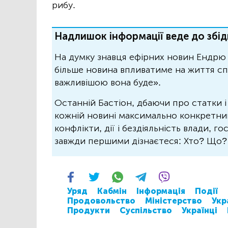
рибу.
Надлишок інформації веде до збід
На думку знавця ефірних новин Ендрю 
більше новина впливатиме на життя спо
важливішою вона буде».
Останній Бастіон, дбаючи про статки і
кожній новині максимально конкретний.
конфлікти, дії і бездіяльність влади, г
завжди першими дізнаєтеся: Хто? Що
Уряд
Кабмін
Інформація
Події
Продовольство
Міністерство
Укр
Продукти
Суспільство
Українці