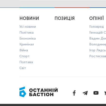
НОВИНИ
ПОЗИЦІЯ
ОПІНІЇ
Усі новини
Головред
Політика
Геннадій С
Економіка
Вадим Де
Кримінал
Володими
Війна
Ігор Лядс
Спорт
Ростисла
Полтава
Світ