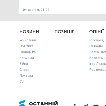
04 серпня, 21:02
НОВИНИ
ПОЗИЦІЯ
ОПІНІЇ
Усі новини
Головред
Політика
Геннадій С
Економіка
Вадим Де
Кримінал
Володими
Війна
Ігор Лядс
Спорт
Ростисла
Полтава
Світ