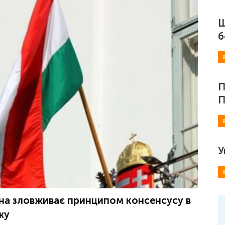
Ш
б
П
П
У
ина зловживає принципом консенсусу в
жу