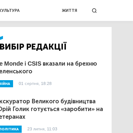
КУЛЬТУРА
ЖИТТЯ
ВИБІР РЕДАКЦІЇ
e Monde і CSIS вказали на брехню
еленського
01 серпня, 18:28
ВІЙНА
кскуратор Великого будівництва
рій Голик готується «заробити» на
етеранах
23 липня, 11:03
ПОЛІТИКА