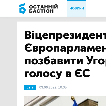
НОВИНИ
Віцепрезиден
Європарламен
позбавити Уг
голосу в ЄС
03.06.2022, 10:35
СВІТ