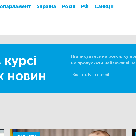
опарламент
Україна
Росія
РФ
Санкції
 курсі
Підписуйтесь на розсилку но
не пропускати найважливіше
х новин