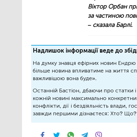
Віктор Орбан при
за частиною повн
– сказала Барлі.
Надлишок інформації веде до збід
На думку знавця ефірних новин Ендрю 
більше новина впливатиме на життя спо
важливішою вона буде».
Останній Бастіон, дбаючи про статки і
кожній новині максимально конкретний.
конфлікти, дії і бездіяльність влади, г
завжди першими дізнаєтеся: Хто? Що