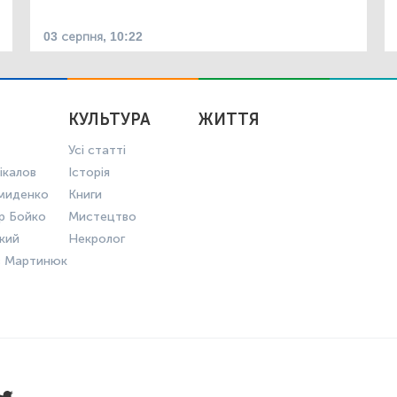
03 серпня, 10:22
КУЛЬТУРА
ЖИТТЯ
Усі статті
ікалов
Історія
миденко
Книги
р Бойко
Мистецтво
ький
Некролог
в Мартинюк