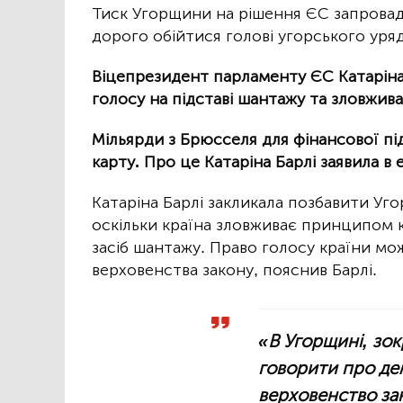
Тиск Угорщини на рішення ЄС запрова
дорого обійтися голові угорського уря
Віцепрезидент парламенту ЄС Катаріна
голосу на підставі шантажу та зловжива
Мільярди з Брюсселя для фінансової п
карту. Про це Катаріна Барлі заявила в 
Катаріна Барлі закликала позбавити Уг
оскільки країна зловживає принципом 
засіб шантажу. Право голосу країни м
верховенства закону, пояснив Барлі.
«В Угорщині, зо
говорити про де
верховенство за