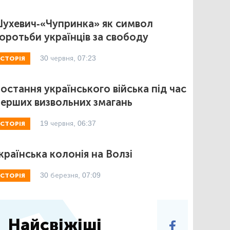
ухевич-«Чупринка» як символ
оротьби українців за свободу
30 червня, 07:23
ІСТОРІЯ
остання українського війська під час
ерших визвольних змагань
19 червня, 06:37
ІСТОРІЯ
країнська колонія на Волзі
30 березня, 07:09
ІСТОРІЯ
Найсвіжіші