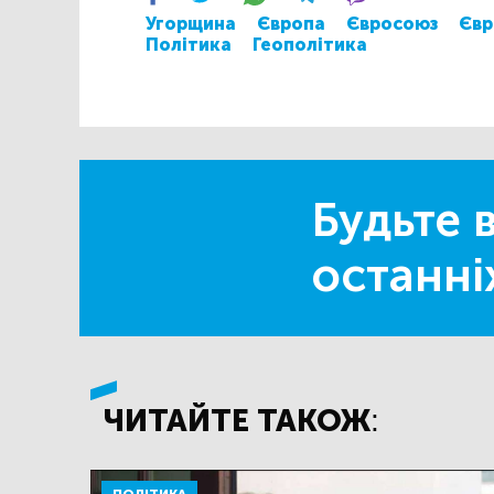
Угорщина
Європа
Євросоюз
Євр
Політика
Геополітика
Будьте в
останні
ЧИТАЙТЕ ТАКОЖ: