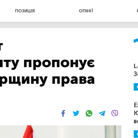
ПОЗИЦІЯ
ОПІНІЇ
т
ту пропонує
L
орщину права
З
Е
Ю
в