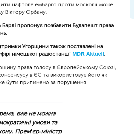
дити нафтове ембарго проти московії може
ду Віктору Орбану.
 Барлі пропонує позбавити Будапешт права
нь.
ідтримки Угорщини також поставлені на
ефірі німецької радіостанції
MDR Aktuell
.
орщину права голосу в Європейському Союзі,
консенсусу в ЄС та використовує його як
оже бути припинено за порушення
крема, вже не можна
мократичні умови та
кону. Прем'єр-міністр