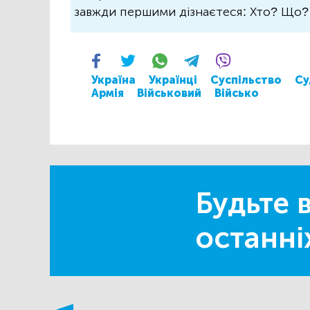
завжди першими дізнаєтеся: Хто? Що
Україна
Українці
Суспільство
Су
Армія
Військовий
Військо
Будьте в
останні