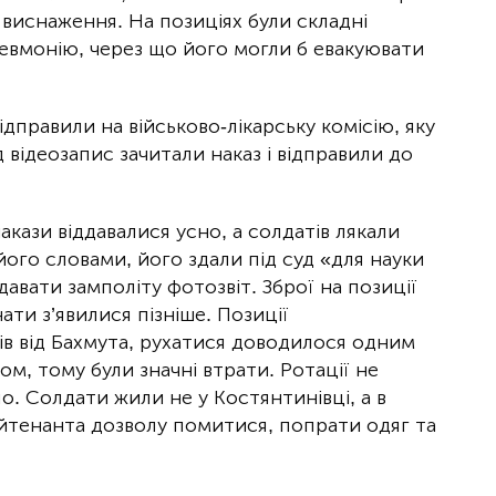
 виснаження. На позиціях були складні
пневмонію, через що його могли б евакуювати
дправили на військово-лікарську комісію, яку
д відеозапис зачитали наказ і відправили до
акази віддавалися усно, а солдатів лякали
його словами, його здали під суд «для науки
авати замполіту фотозвіт. Зброї на позиції
ти з’явилися пізніше. Позиції
ів від Бахмута, рухатися доводилося одним
м, тому були значні втрати. Ротації не
о. Солдати жили не у Костянтинівці, а в
ейтенанта дозволу помитися, попрати одяг та