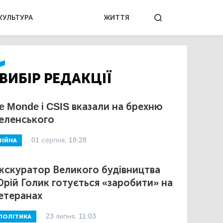
КУЛЬТУРА
ЖИТТЯ
ВИБІР РЕДАКЦІЇ
e Monde і CSIS вказали на брехню
еленського
01 серпня, 18:28
ВІЙНА
кскуратор Великого будівництва
рій Голик готується «заробити» на
етеранах
23 липня, 11:03
ПОЛІТИКА