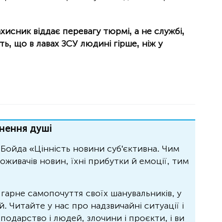
исник віддає перевагу тюрмі, а не службі,
ь, що в лавах ЗСУ людині гірше, ніж у
нення душі
Бойда «Цінність новини суб'єктивна. Чим
живачів новин, їхні прибутки й емоції, тим
 гарне самопочуття своїх шанувальників, у
 Читайте у нас про надзвичайні ситуації і
осподарство і людей, злочини і проєкти, і ви