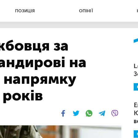
ПОЗИЦІЯ
ОПІНІЇ
жбовця за
андирові на
L
 напрямку
З
 років
Е
Ю
в