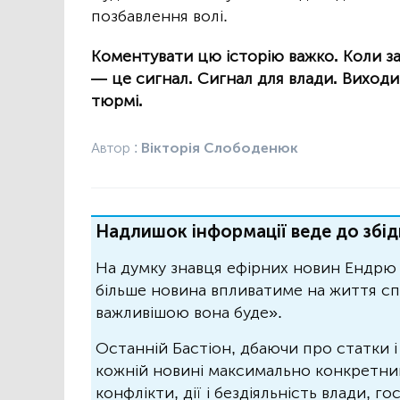
позбавлення волі.
Коментувати цю історію важко. Коли зах
— це сигнал. Сигнал для влади. Виходит
тюрмі.
Автор :
Вікторія Слободенюк
Надлишок інформації веде до збід
На думку знавця ефірних новин Ендрю 
більше новина впливатиме на життя спо
важливішою вона буде».
Останній Бастіон, дбаючи про статки і
кожній новині максимально конкретний.
конфлікти, дії і бездіяльність влади, г