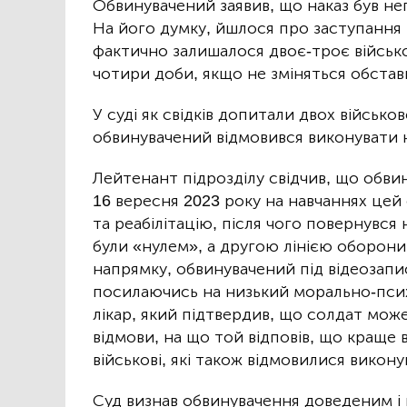
Обвинувачений заявив, що наказ був неп
На його думку, йшлося про заступання 
фактично залишалося двоє-троє військо
чотири доби, якщо не зміняться обстав
У суді як свідків допитали двох військо
обвинувачений відмовився виконувати н
Лейтенант підрозділу свідчив, що обви
16 вересня 2023 року на навчаннях цей
та реабілітацію, після чого повернувся 
були «нулем», а другою лінією оборони
напрямку, обвинувачений під відеозапи
посилаючись на низький морально-псих
лікар, який підтвердив, що солдат мож
відмови, на що той відповів, що краще 
військові, які також відмовилися викону
Суд визнав обвинувачення доведеним і 