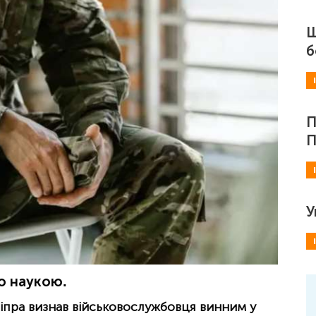
Ш
б
П
П
У
ло наукою.
іпра визнав військовослужбовця винним у