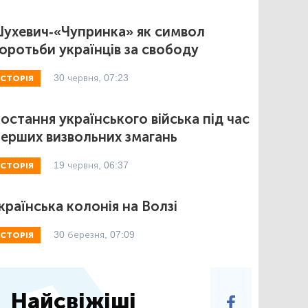
ухевич-«Чупринка» як символ
оротьби українців за свободу
30 червня, 07:23
ІСТОРІЯ
остання українського війська під час
ерших визвольних змагань
19 червня, 06:37
ІСТОРІЯ
країнська колонія на Волзі
30 березня, 07:09
ІСТОРІЯ
Найсвіжіші