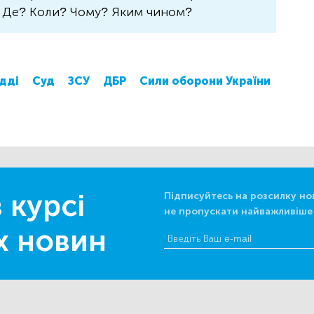
? Де? Коли? Чому? Яким чином?
дді
Суд
ЗСУ
ДБР
Сили оборони України
 курсі
Підписуйтесь на розсилку но
не пропускати найважливіше
х новин