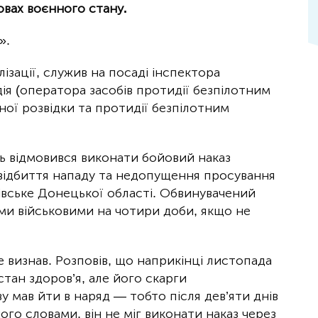
овах воєнного стану.
».
ізації, служив на посаді інспектора
ія (оператора засобів протидії безпілотним
ної розвідки та протидії безпілотним
ь відмовився виконати бойовий наказ
 відбиття нападу та недопущення просування
івське Донецької області. Обвинувачений
ми військовими на чотири доби, якщо не
е визнав. Розповів, що наприкінці листопада
тан здоров’я, але його скарги
у мав йти в наряд — тобто після дев’яти днів
ого словами, він не міг виконати наказ через