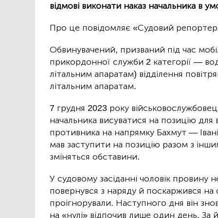
відмові виконати наказ начальника в ум
Про це повідомляє «Судовий репортер
Обвинувачений, призваний під час мобіл
прикордонної служби 2 категорії — вод
літальним апаратам) відділення повітря
літальним апаратам.
7 грудня 2023 року військовослужбовец
начальника висуватися на позицію для
противника на напрямку Бахмут — Іван
мав заступити на позицію разом з інши
зміняться обставини.
У судовому засіданні чоловік провину н
повернувся з наряду й поскаржився на с
проігнорували. Наступного дня він знов
на «нулі» відпочив лише один день. За й