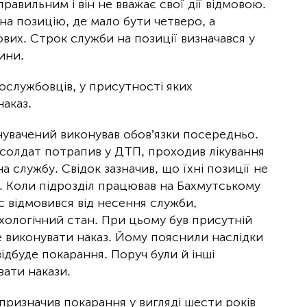
равильним і він не вважає свої дії відмовою.
на позицію, де мало бути четверо, а
вих. Строк служби на позиції визначався у
ини.
вослужбовців, у присутності яких
аказ.
нувачений виконував обов’язки посередньо.
 солдат потрапив у ДТП, проходив лікування
на службу. Свідок зазначив, що їхні позиції не
. Коли підрозділ працював на Бахмутському
с відмовився від несення служби,
ологічний стан. При цьому був присутній
е виконувати наказ. Йому пояснили наслідки
відбуде покарання. Поруч були й інші
вати накази.
призначив покарання у вигляді шести років