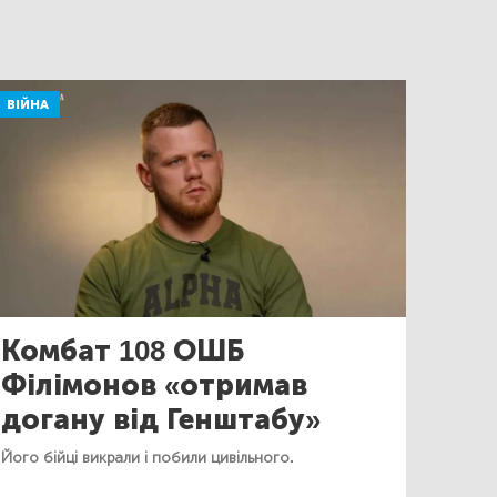
ВІЙНА
Комбат 108 ОШБ
Філімонов «отримав
догану від Генштабу»
Його бійці викрали і побили цивільного.