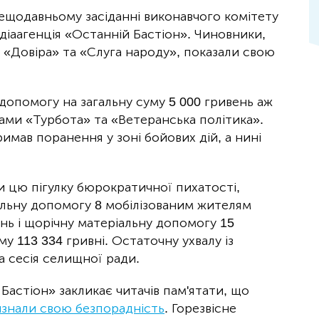
ещодавньому засіданні виконавчого комітету
іаагенція «Останній Бастіон». Чиновники,
 «Довіра» та «Слуга народу», показали свою
опомогу на загальну суму 5 000 гривень аж
ми «Турбота» та «Ветеранська політика».
имав поранення у зоні бойових дій, а нині
и цю пігулку бюрократичної пихатості,
льну допомогу 8 мобілізованим жителям
ень і щорічну матеріальну допомогу 15
у 113 334 гривні. Остаточну ухвалу із
 сесія селищної ради.
Бастіон» закликає читачів пам'ятати, що
изнали свою безпорадність
. Горезвісне