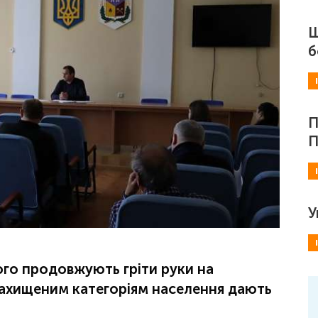
Ш
б
П
П
У
кого продовжують гріти руки на
захищеним категоріям населення дають