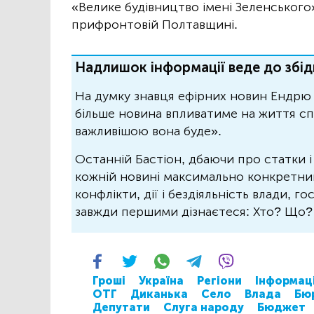
«Велике будівництво імені Зеленського
прифронтовій Полтавщині.
Надлишок інформації веде до збід
На думку знавця ефірних новин Ендрю 
більше новина впливатиме на життя спо
важливішою вона буде».
Останній Бастіон, дбаючи про статки і
кожній новині максимально конкретний.
конфлікти, дії і бездіяльність влади, г
завжди першими дізнаєтеся: Хто? Що
Гроші
Україна
Регіони
Інформац
ОТГ
Диканька
Село
Влада
Бю
Депутати
Слуга народу
Бюджет