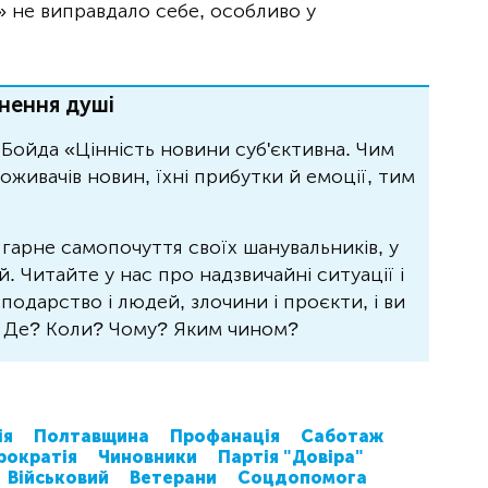
» не виправдало себе, особливо у
нення душі
Бойда «Цінність новини суб'єктивна. Чим
живачів новин, їхні прибутки й емоції, тим
 гарне самопочуття своїх шанувальників, у
 Читайте у нас про надзвичайні ситуації і
осподарство і людей, злочини і проєкти, і ви
? Де? Коли? Чому? Яким чином?
ія
Полтавщина
Профанація
Саботаж
рократія
Чиновники
Партія "Довіра"
Військовий
Ветерани
Соцдопомога