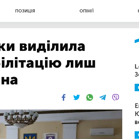
ПОЗИЦІЯ
ОПІНІЇ
ки виділила
ілітацію лиш
L
ана
З
Е
Ю
в