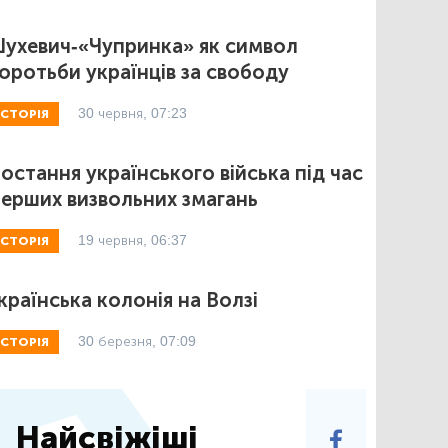
ухевич-«Чупринка» як символ
оротьби українців за свободу
30 червня, 07:23
ІСТОРІЯ
остання українського війська під час
ерших визвольних змагань
19 червня, 06:37
ІСТОРІЯ
країнська колонія на Волзі
30 березня, 07:09
ІСТОРІЯ
Найсвіжіші