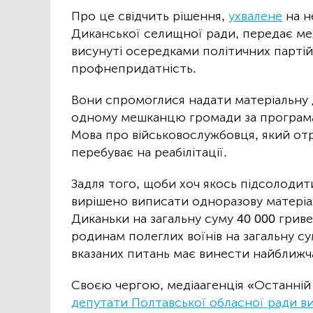
Про це свідчить рішення,
ухвалене
на н
Диканської селищної ради, передає мед
висунуті осередками політичних партій
профнепридатність.
Вони спромоглися надати матеріальну д
одному мешканцю громади за програма
Мова про військовослужбовця, який отр
перебуває на реабілітації.
Задля того, щоби хоч якось підсолодит
вирішено виписати одноразову матеріа
Диканьки на загальну суму 40 000 грив
родинам полеглих воїнів на загальну сум
вказаних питань має винести найближча
Своєю чергою, медіаагенція «Останній 
депутати Полтавської обласної ради в