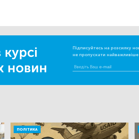
 курсі
Підписуйтесь на розсилку но
не пропускати найважливіше
х новин
ПОЛІТИКА