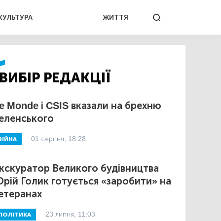
КУЛЬТУРА
ЖИТТЯ
ВИБІР РЕДАКЦІЇ
e Monde і CSIS вказали на брехню
еленського
01 серпня, 18:28
ВІЙНА
кскуратор Великого будівництва
рій Голик готується «заробити» на
етеранах
23 липня, 11:03
ПОЛІТИКА