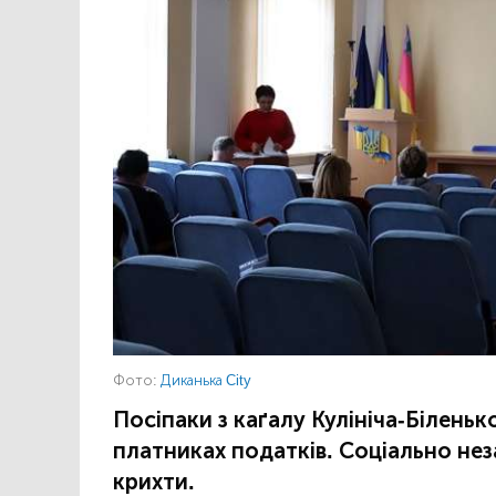
Фото:
Диканька City
Посіпаки з каґалу Кулініча-Білень
платниках податків. Соціально не
крихти.