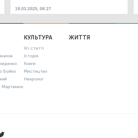
19.03.2025, 08:27
КУЛЬТУРА
ЖИТТЯ
Усі статті
ікалов
Історія
миденко
Книги
р Бойко
Мистецтво
ький
Некролог
в Мартинюк