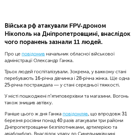
Війська рф атакували FPV-дроном
Нікополь на Дніпропетровщині, внаслідок
чого поранень зазнали 11 людей.
Про це
повідомив
начальник обласної військової
адміністрації Олександр Ганжа.
Трьох людей госпіталізували. Зокрема, у важкому стані
перебувають 16-річна дівчинка і 28-річна жінка. Ще одна
25-річна постраждала — у стані середньої тяжкості.
У місті пошкоджені п’ятиповерхівки та магазини. Вогонь
також знищив автівку.
Раніше цього ж дня Ганжа
повідомляв
, що впродовж 31
березня росіяни понад 40 разів атакували три райони
Дніпропетровщини безпілотниками, артилерією та
авіабомбою. Внаслідок удару до Синельниківщині