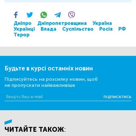
Дніпро
Дніпропетровщина
Україна
Українці
Влада
Суспільство
Росія
РФ
Терор
Будьте в курсі останніх новин
Підписуйтесь на розсилку новин, щоб
не пропускати найважливіше
ПІДПИСАТИСЬ
ЧИТАЙТЕ ТАКОЖ: