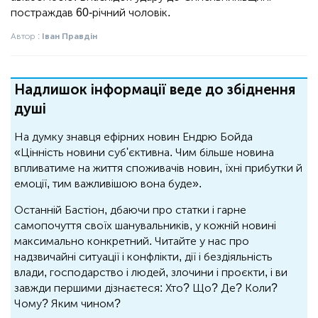
постраждав 60-річний чоловік.
Автор :
Іван Правдін
Надлишок інформації веде до збіднення
душі
На думку знавця ефірних новин Ендрю Бойда
«Цінність новини суб'єктивна. Чим більше новина
впливатиме на життя споживачів новин, їхні прибутки й
емоції, тим важливішою вона буде».
Останній Бастіон, дбаючи про статки і гарне
самопочуття своїх шанувальників, у кожній новині
максимально конкретний. Читайте у нас про
надзвичайні ситуації і конфлікти, дії і бездіяльність
влади, господарство і людей, злочини і проєкти, і ви
завжди першими дізнаєтеся: Хто? Що? Де? Коли?
Чому? Яким чином?