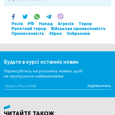
Росія
РФ
Напад
Агресія
Терор
Ракетний терор
Військова промисловість
Промисловість
Зброя
Озброєння
Будьте в курсі останніх новин
Підписуйтесь на розсилку новин, щоб
не пропускати найважливіше
ПІДПИСАТИСЬ
ЧИТАЙТЕ ТАКОЖ: