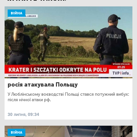
ВІЙНА
росія атакувала Польщу
У Люблінському воєводстві Польщі стався потужний вибух:
після нічної атаки рф.
30 липня, 09:34
ВІЙНА