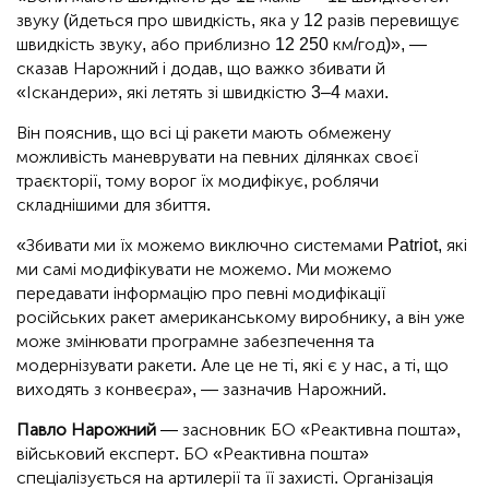
звуку (йдеться про швидкість, яка у 12 разів перевищує
швидкість звуку, або приблизно 12 250 км/год)», —
сказав Нарожний і додав, що важко збивати й
«Іскандери», які летять зі швидкістю 3–4 махи.
Він пояснив, що всі ці ракети мають обмежену
можливість маневрувати на певних ділянках своєї
траєкторії, тому ворог їх модифікує, роблячи
складнішими для збиття.
«Збивати ми їх можемо виключно системами Patriot, які
ми самі модифікувати не можемо. Ми можемо
передавати інформацію про певні модифікації
російських ракет американському виробнику, а він уже
може змінювати програмне забезпечення та
модернізувати ракети. Але це не ті, які є у нас, а ті, що
виходять з конвеєра», — зазначив Нарожний.
Павло Нарожний
— засновник БО «Реактивна пошта»,
військовий експерт. БО «Реактивна пошта»
спеціалізується на артилерії та її захисті. Організація