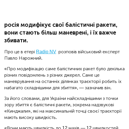
росія модифікує свої балістичні ракети,
вони стають більш маневрені, і їх важче
збивати.
Про це в етері
Radio NV
розповів військовий експерт
Павло Нарожний.
«Про модифікацію саме балістичних ракет було декілька
різних повідомлень з різних джерел. Саме це
маневрування на останніх ділянках траєкторії робить їх
набагато складнішими для збиття», — зазначив він.
За його словами, для України найскладнішими з точки
зору збиття є балістичні ракети, зокрема надзвукові
«Кинджали», які на максимальній точці своєї траєкторії
мають високу швидкість.
«Вони мають швидкість до 12 махів — 12 швидкостей