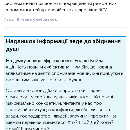
систематично працює над покращенням ремонтних
спроможностей артилерійських підрозділів ЗСУ.
Автор :
Вікторія Слободенюк
Надлишок інформації веде до збіднення
душі
На думку знавця ефірних новин Ендрю Бойда
«Цінність новини суб'єктивна. Чим більше новина
впливатиме на життя споживачів новин, їхні прибутки й
емоції, тим важливішою вона буде».
Останній Бастіон, дбаючи про статки і гарне
самопочуття своїх шанувальників, у кожній новині
максимально конкретний. Читайте у нас про
надзвичайні ситуації і конфлікти, дії і бездіяльність
влади, господарство і людей, злочини і проєкти, і ви
завжди першими дізнаєтеся: Хто? Що? Де? Коли?
Чому? Яким чином?