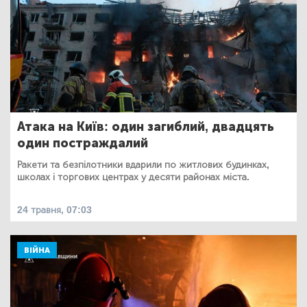
Атака на Київ: один загиблий, двадцять
один постраждалий
Ракети та безпілотники вдарили по житлових будинках,
школах і торгових центрах у десяти районах міста.
24 травня, 07:03
ВІЙНА