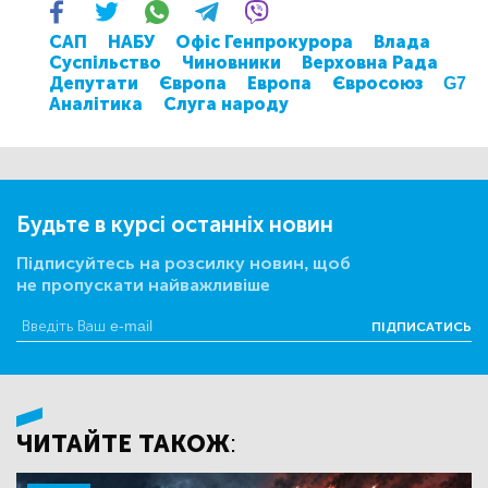
САП
НАБУ
Офіс Генпрокурора
Влада
Суспільство
Чиновники
Верховна Рада
Депутати
Європа
Европа
Євросоюз
G7
Аналітика
Слуга народу
Будьте в курсі останніх новин
Підписуйтесь на розсилку новин, щоб
не пропускати найважливіше
ПІДПИСАТИСЬ
ЧИТАЙТЕ ТАКОЖ: