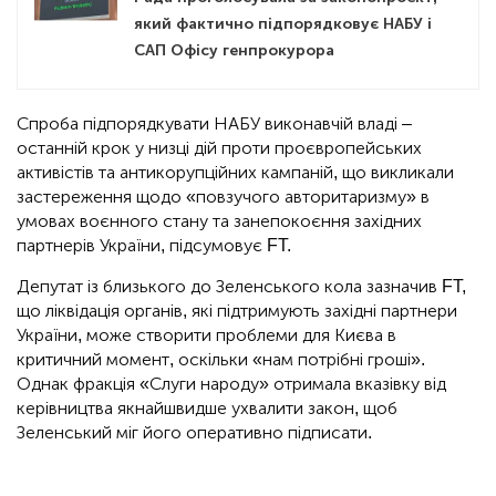
який фактично підпорядковує НАБУ і
САП Офісу генпрокурора
Спроба підпорядкувати НАБУ виконавчій владі –
останній крок у низці дій проти проєвропейських
активістів та антикорупційних кампаній, що викликали
застереження щодо «повзучого авторитаризму» в
умовах воєнного стану та занепокоєння західних
партнерів України, підсумовує FT.
Депутат із близького до Зеленського кола зазначив FT,
що ліквідація органів, які підтримують західні партнери
України, може створити проблеми для Києва в
критичний момент, оскільки «нам потрібні гроші».
Однак фракція «Слуги народу» отримала вказівку від
керівництва якнайшвидше ухвалити закон, щоб
Зеленський міг його оперативно підписати.