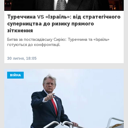
Туреччина VS «Ізраїль»: від стратегічного
суперництва до ризику прямого
зіткнення
Битва за постасадівську Сирію: Туреччина та «Ізраїль»
готуються до конфронтації.
30 липня, 18:05
ВІЙНА