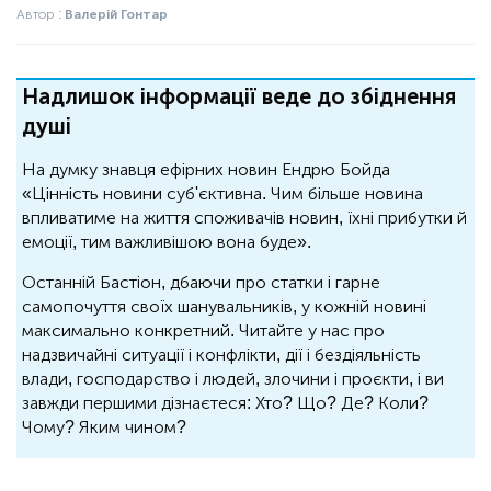
Автор :
Валерій Гонтар
Надлишок інформації веде до збіднення
душі
На думку знавця ефірних новин Ендрю Бойда
«Цінність новини суб'єктивна. Чим більше новина
впливатиме на життя споживачів новин, їхні прибутки й
емоції, тим важливішою вона буде».
Останній Бастіон, дбаючи про статки і гарне
самопочуття своїх шанувальників, у кожній новині
максимально конкретний. Читайте у нас про
надзвичайні ситуації і конфлікти, дії і бездіяльність
влади, господарство і людей, злочини і проєкти, і ви
завжди першими дізнаєтеся: Хто? Що? Де? Коли?
Чому? Яким чином?