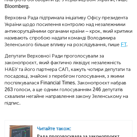
Bloomberg.
Верховна Рада підтримала ініціативу Офісу президента
України щодо посилення контролю над незалежними
антикорупційними органами країни – крок, який критики
називають спробою надати команді Володимира
Зеленського більше впливу на розслідування, пише
FT
.
Депутати Верховної Ради проголосували за
законопроєкт, який фактично ліквідує незалежність
НАБУ та його партнера САП, кажуть чотири депутати та
посадовці, знайомі з перебігом голосування, з якими
поспілкувалася Financial Times. Законопроєкт набрав
263 голоси, а ще одним голосуванням 246 депутатів
схвалили негайне направлення закону Зеленському на
підпис.
Читайте також:
Рада проголосувала за законопроєкт,