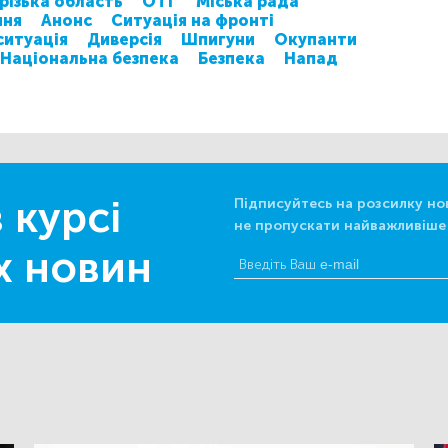
різька область
ОТГ
Міська рада
ння
Анонс
Ситуація на фронті
ситуація
Диверсія
Шпигуни
Окупанти
Національна безпека
Безпека
Напад
 курсі
Підписуйтесь на розсилку но
не пропускати найважливіше
х новин