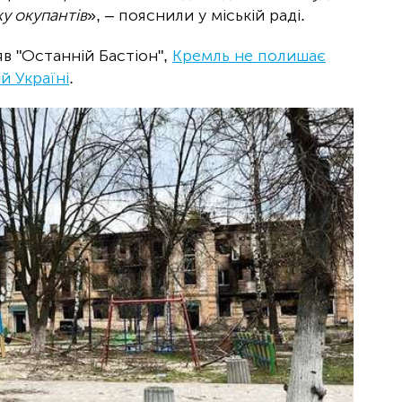
у окупантів
», – пояснили у міській раді.
в "Останній Бастіон",
Кремль не полишає
й Україні
.