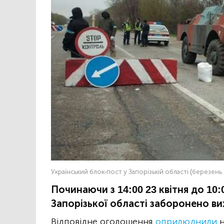
Український блок-пост у Запорізькій області (березень 
Починаючи з 14:00 23 квітня до 10:
Запорізької області заборонено в
Відповідне оголошення
оприлюднили
н