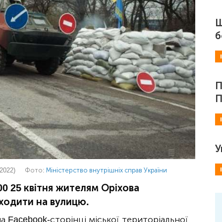
Ш
б
П
П
У
2022)
Фото:
Міністерство внутрішніх справ України
00 25 квітня жителям Оріхова
иходити на вулицю.
а Facebook-сторінці міської територіальної