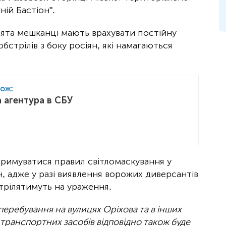
ій Бастіон".
ята мешканці мають врахувати постійну
бстрілів з боку росіян, які намагаються
кож:
а агентура в СБУ
тримуватися правил світломаскування у
н, адже у разі виявлення ворожих диверсантів
стрілятимуть на ураження.
еребування на вулицях Оріхова та в інших
 транспортних засобів відповідно також буде