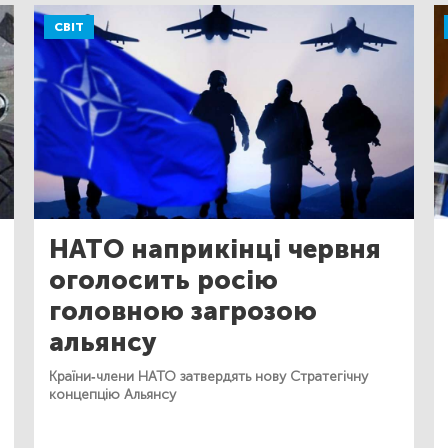
СВІТ
НАТО наприкінці червня
оголосить росію
головною загрозою
альянсу
Країни-члени НАТО затвердять нову Стратегічну
концепцію Альянсу