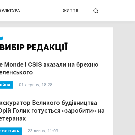
КУЛЬТУРА
ЖИТТЯ
ВИБІР РЕДАКЦІЇ
e Monde і CSIS вказали на брехню
еленського
01 серпня, 18:28
ВІЙНА
кскуратор Великого будівництва
рій Голик готується «заробити» на
етеранах
23 липня, 11:03
ПОЛІТИКА