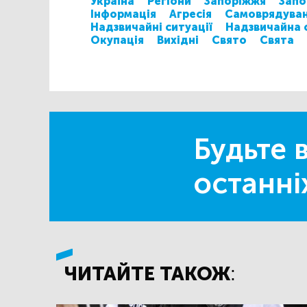
Україна
Регіони
Запоріжжя
Запо
Інформація
Агресія
Самоврядува
Надзвичайні ситуації
Надзвичайна 
Окупація
Вихідні
Свято
Свята
Будьте в
останні
ЧИТАЙТЕ ТАКОЖ: