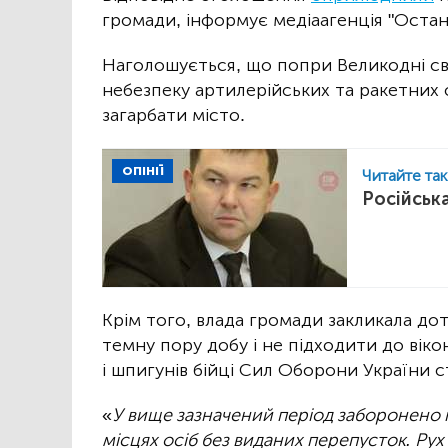
громади, інформує медіаагенція "Останн
Наголошується, що попри Великодні св
небезпеку артилерійських та ракетних о
загарбати місто.
ОПІНІЇ
Читайте та
Російськ
Крім того, влада громади закликала до
темну пору добу і не підходити до віко
і шпигунів бійці Сил Оборони України 
«
У вище зазначений період заборонено п
місцях осіб без виданих перепусток. Рух