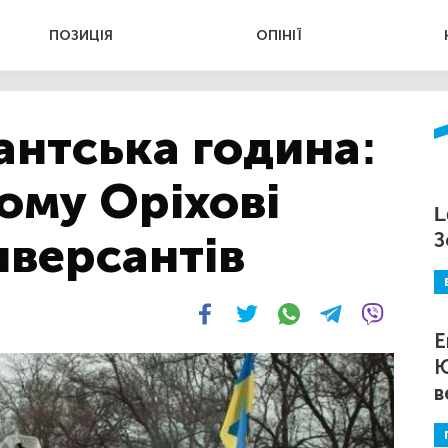
ПОЗИЦІЯ
ОПІНІЇ
антська година:
ому Оріхові
L
иверсантів
З
Е
Ю
в