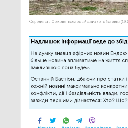
Середмістя Оріхова після російських артобстрілів (19.
Надлишок інформації веде до збід
На думку знавця ефірних новин Ендрю 
більше новина впливатиме на життя спо
важливішою вона буде».
Останній Бастіон, дбаючи про статки і
кожній новині максимально конкретний.
конфлікти, дії і бездіяльність влади, г
завжди першими дізнаєтеся: Хто? Що