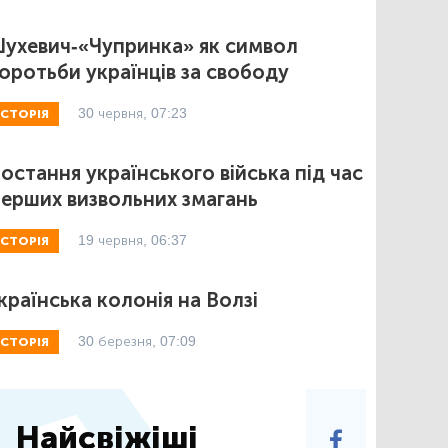
ухевич-«Чупринка» як символ
оротьби українців за свободу
30 червня, 07:23
ІСТОРІЯ
остання українського війська під час
ерших визвольних змагань
19 червня, 06:37
ІСТОРІЯ
країнська колонія на Волзі
30 березня, 07:09
ІСТОРІЯ
Найсвіжіші