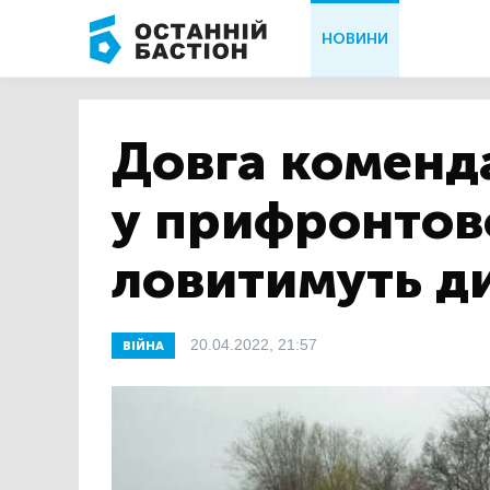
НОВИНИ
Довга коменд
у прифронтов
ловитимуть д
20.04.2022, 21:57
ВІЙНА