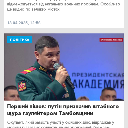
відмежовується від нагальних воєнних проблем. Особливо
це видно по великих містах.
13.04.2025, 12:56
ПОЛІТИКА
Перший пішов: путін призначив штабного
щура ґауляйтером Тамбовщини
Окупант, який замість участі у бойових діях, відряджав у
могили підлеглих солдатів, винагороджений Кремлем.