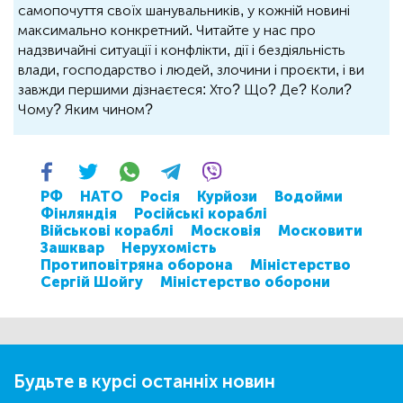
самопочуття своїх шанувальників, у кожній новині
максимально конкретний. Читайте у нас про
надзвичайні ситуації і конфлікти, дії і бездіяльність
влади, господарство і людей, злочини і проєкти, і ви
завжди першими дізнаєтеся: Хто? Що? Де? Коли?
Чому? Яким чином?
РФ
НАТО
Росія
Курйози
Водойми
Фінляндія
Російські кораблі
Військові кораблі
Московія
Московити
Зашквар
Нерухомість
Протиповітряна оборона
Міністерство
Сергій Шойгу
Міністерство оборони
Будьте в курсі останніх новин