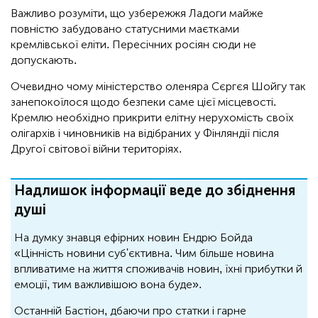
Важливо розуміти, що узбережжя Ладоги майже
повністю забудовано статусними маєтками
кремлівської еліти. Пересічних росіян сюди не
допускають.
Очевидно чому міністерство оленяра Сєргєя Шойгу так
занепокоїлося щодо безпеки саме цієї місцевості.
Кремлю необхідно прикрити елітну нерухомість своїх
олігархів і чиновників на відібраних у Фінляндії після
Другої світової війни територіях.
Надлишок інформації веде до збіднення
душі
На думку знавця ефірних новин Ендрю Бойда
«Цінність новини суб'єктивна. Чим більше новина
впливатиме на життя споживачів новин, їхні прибутки й
емоції, тим важливішою вона буде».
Останній Бастіон, дбаючи про статки і гарне