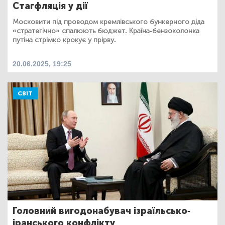
Стагфляція у дії
Московити під проводом кремлівського бункерного діда
«стратегічно» спалюють бюджет. Країна-бензоколонка
путіна стрімко крокує у прірву.
20.06.2025, 19:25
СВІТ
Головний вигодонабувач ізраїльсько-
іранського конфлікту