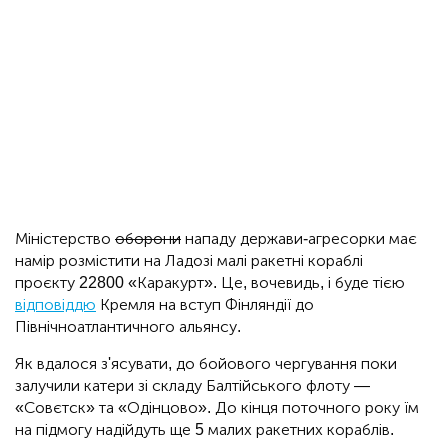
Міністерство
оборони
нападу держави-агресорки має
намір розмістити на Ладозі малі ракетні кораблі
проєкту 22800 «Каракурт». Це, вочевидь, і буде тією
відповіддю
Кремля на вступ Фінляндії до
Північноатлантичного альянсу.
Як вдалося з'ясувати, до бойового чергування поки
залучили катери зі складу Балтійського флоту —
«Совєтск» та «Одінцово». До кінця поточного року їм
на підмогу надійдуть ще 5 малих ракетних кораблів.