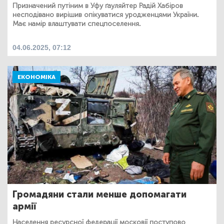
Призначений путіним в Уфу ґауляйтер Радій Хабіров
несподівано вирішив опікуватися уродженцями України.
Має намір влаштувати спецпоселення.
04.06.2025, 07:12
ЕКОНОМІКА
Громадяни стали менше допомагати
армії
Населення ресурсної федерації московії поступово