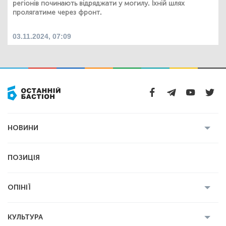
регіонів починають відряджати у могилу. Їхній шлях
пролягатиме через фронт.
03.11.2024, 07:09
НОВИНИ
Усі новини
Кримінал
Полтава
ПОЗИЦІЯ
Політика
Війна
Світ
ОПІНІЇ
Економіка
Спорт
Головред
Володимир Бойко
Ростислав
КУЛЬТУРА
Мартинюк