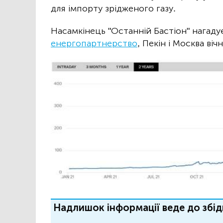
для імпорту зрідженого газу.
Насамкінець "Останній Бастіон" нагаду
енергопартнерство
, Пекін і Москва віч
Надлишок інформації веде до збід