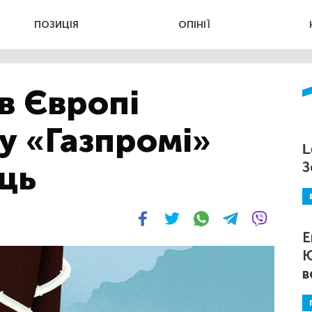
ПОЗИЦІЯ
ОПІНІЇ
в Європі
 у «Газпромі»
L
ць
З
Е
Ю
в