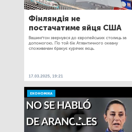
Фінляндія не
постачатиме яйця США
Вашинґтон звернувся до європейських столиць за
допомогою. По той бік Атлантичного океану
споживачам бракує курячих яєць.
17.03.2025, 19:21
ЕКОНОМІКА