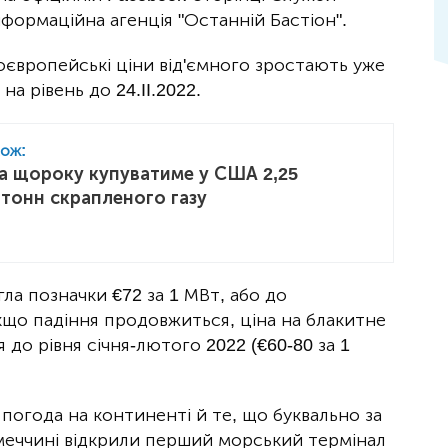
нформаційна агенція "Останній Бастіон".
оєвропейські ціни від'ємного зростають уже
а рівень до 24.II.2022.
кож:
а щороку купуватиме у США 2,25
 тонн скрапленого газу
гла позначки €72 за 1 МВт, або до
якщо падіння продовжиться, ціна на блакитне
до рівня січня-лютого 2022 (€60-80 за 1
погода на континенті й те, що буквально за
Німеччині відкрили перший морський термінал