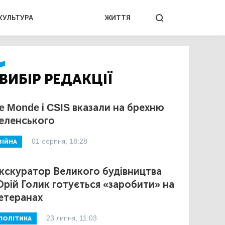
КУЛЬТУРА
ЖИТТЯ
ВИБІР РЕДАКЦІЇ
e Monde і CSIS вказали на брехню
еленського
01 серпня, 18:28
ВІЙНА
кскуратор Великого будівництва
рій Голик готується «заробити» на
етеранах
23 липня, 11:03
ПОЛІТИКА