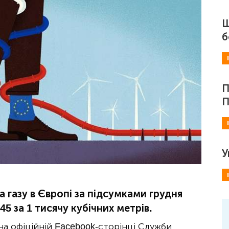
Ш
б
П
П
У
а газу в Європі за підсумками грудня
45 за 1 тисячу кубічних метрів.
на офіційній Facebook-сторінці Служби