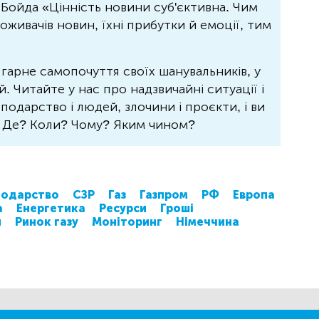
Бойда «Цінність новини суб'єктивна. Чим
живачів новин, їхні прибутки й емоції, тим
 гарне самопочуття своїх шанувальників, у
 Читайте у нас про надзвичайні ситуації і
осподарство і людей, злочини і проєкти, і ви
? Де? Коли? Чому? Яким чином?
подарство
СЗР
Газ
Газпром
РФ
Европа
а
Енергетика
Ресурси
Гроші
я
Ринок газу
Моніторинг
Німеччина