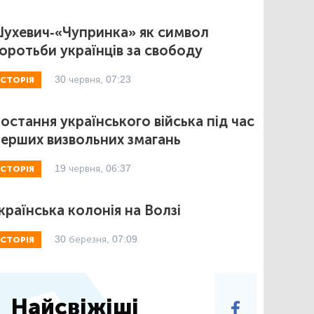
ухевич-«Чупринка» як символ
оротьби українців за свободу
30 червня, 07:23
ІСТОРІЯ
остання українського війська під час
ерших визвольних змагань
19 червня, 06:37
ІСТОРІЯ
країнська колонія на Волзі
30 березня, 07:09
ІСТОРІЯ
Найсвіжіші