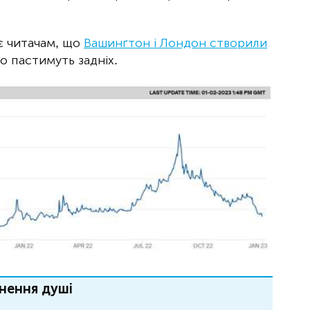
є читачам, що
Вашинґтон і Лондон створили
но пастимуть задніх.
нення душі