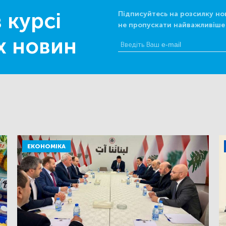
 курсі
Підписуйтесь на розсилку но
не пропускати найважливіше
х новин
ЕКОНОМІКА