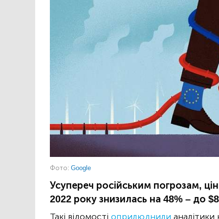
Фото:
Google
Усупереч російським погрозам, цін
2022 року знизилась на 48% – до $8
Такі відомості
оприлюднили
аналітики 