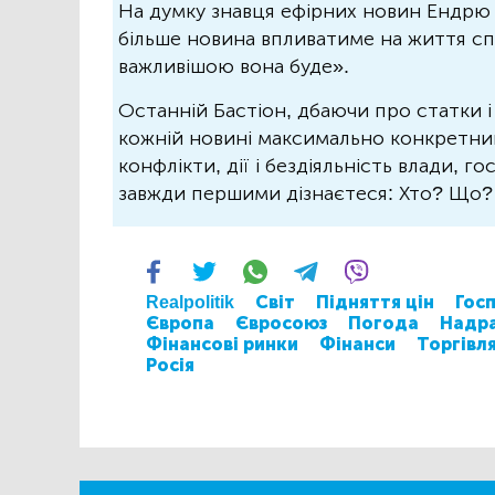
На думку знавця ефірних новин Ендрю 
більше новина впливатиме на життя спо
важливішою вона буде».
Останній Бастіон, дбаючи про статки і
кожній новині максимально конкретний.
конфлікти, дії і бездіяльність влади, г
завжди першими дізнаєтеся: Хто? Що
Realpolitik
Світ
Підняття цін
Гос
Європа
Євросоюз
Погода
Надр
Фінансові ринки
Фінанси
Торгівл
Росія