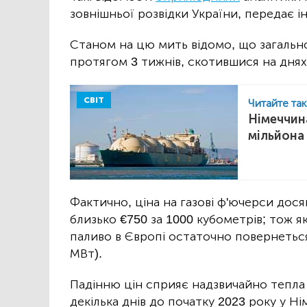
зовнішньої розвідки України, передає і
Станом на цю мить відомо, що загальн
протягом 3 тижнів, скотившися на днях н
СВІТ
Читайте та
Німеччин
мільйона
Фактично, ціна на газові ф'ючерси дося
близько €750 за 1000 кубометрів; тож 
паливо в Європі остаточно повернеться 
МВт).
Падінню цін сприяє надзвичайно тепла 
декілька днів до початку 2023 року у 