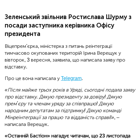
Зеленський звільнив Ростислава Шурму з
посади заступника керівника Офісу
президента
Віцепрем'єрка, міністерка з питань реінтеграції
тимчасово окупованих територій Ірина Верещук у
вівторок, 3 вересня, заявила, що написала заяву про
відставку.
Про це вона написала у
Telegram
.
«Після майже трьох років в Уряді, сьогодні подала заяву
про відставку. Дякую президенту за довіру! Дякую
премʼєру та членам уряду за співпрацю! Дякую
народним депутатам за підтримку! Дякую команді
Мінреінтеграції за працю та відданість справі!»
, –
написала Верещук.
«Останній Бастіон» нагадує читачам, що 23 листопада