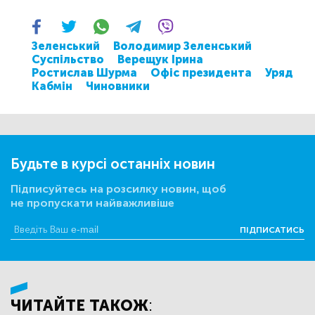
Зеленський
Володимир Зеленський
Суспільство
Верещук Ірина
Ростислав Шурма
Офіс президента
Уряд
Кабмін
Чиновники
Будьте в курсі останніх новин
Підписуйтесь на розсилку новин, щоб
не пропускати найважливіше
ПІДПИСАТИСЬ
ЧИТАЙТЕ ТАКОЖ: