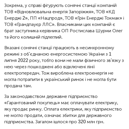
Зокрема, у справі фігурують сонячні станції компаній
ТОВ «Відновлювальна енергія Запоріжжя», ТОВ «КД
Енерджі 2», ПП «Нацпрод», ТОВ «Грін Енерджі Токмак» і
ТОВ «Грандпауєр ЛЛС». Власниками цих компаній є
брат заступника керівника ОП Ростислава Шурми Олег
та його колишній підлеглий.
Вказані сонячні станції працюють в несинхронному
режимі з об'єднаною енергосистемою України з 1
липня 2022 року, тобто вони не мали фізичного зв'язку з
нею через пошкоджені або відключені лінії
електропередач. Тож вироблена електроенергія не
могла потрапити в український ринок і не могла бути
продана там.
За законодавством державне підприємство
«Гарантований покупець» має оплачувати електрику,
яку продає ринку. Оплата електрики, яку підприємство
не могло продати, означає збитки для державного
підприємства. Загалом ішлося про 320 млн грн.