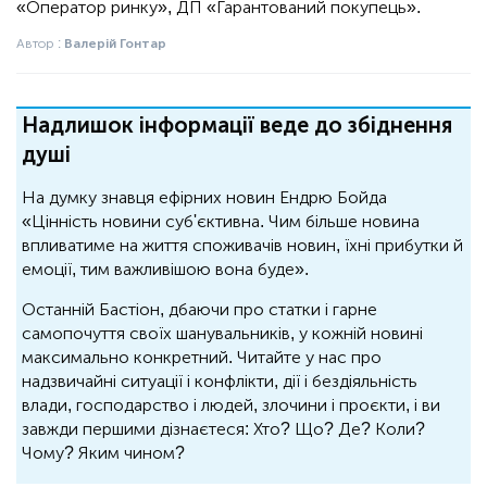
«Оператор ринку», ДП «Гарантований покупець».
Автор :
Валерій Гонтар
Надлишок інформації веде до збіднення
душі
На думку знавця ефірних новин Ендрю Бойда
«Цінність новини суб'єктивна. Чим більше новина
впливатиме на життя споживачів новин, їхні прибутки й
емоції, тим важливішою вона буде».
Останній Бастіон, дбаючи про статки і гарне
самопочуття своїх шанувальників, у кожній новині
максимально конкретний. Читайте у нас про
надзвичайні ситуації і конфлікти, дії і бездіяльність
влади, господарство і людей, злочини і проєкти, і ви
завжди першими дізнаєтеся: Хто? Що? Де? Коли?
Чому? Яким чином?