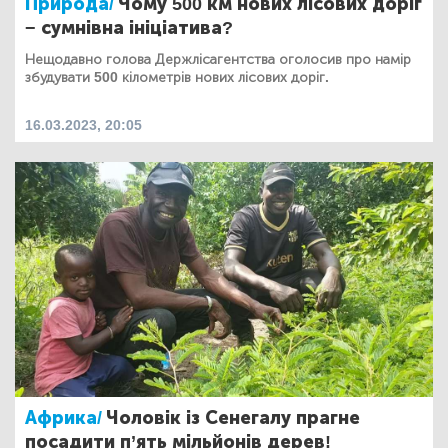
Природа/
Чому 500 км нових лісових доріг
− сумнівна ініціатива?
Нещодавно голова Держлісагентства оголосив про намір
збудувати 500 кілометрів нових лісових доріг.
16.03.2023, 20:05
Африка/
Чоловік із Сенегалу прагне
посадити п’ять мільйонів дерев!