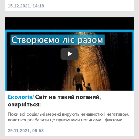
15.12.2021, 14:18
Екологія/
Світ не такий поганий,
озирніться!
Поки всі соціальні мережі вирують ненавистю і негативом,
хочеться розбавити це приємними новинами і фактами.
29.11.2021, 09:53