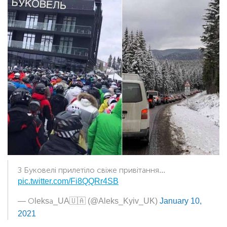
З Буковелі прилетіло свіже привітання...
pic.twitter.com/Fi8QQRr4SB
— Оleksа_UA🇺🇦 (@Aleks_Kyiv_UK)
January 10,
2021