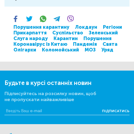
Порушення карантину
Локдаун
Регіони
Прикарпаття
Суспільство
Зеленський
Слуга народу
Карантин
Порушення
Коронавірус із Китаю
Пандемія
Свята
Олігархи
Коломойський
МОЗ
Уряд
Будьте в курсі останніх новин
Підписуйтесь на розсилку новин, щоб
не пропускати найважливіше
ПІДПИСАТИСЬ