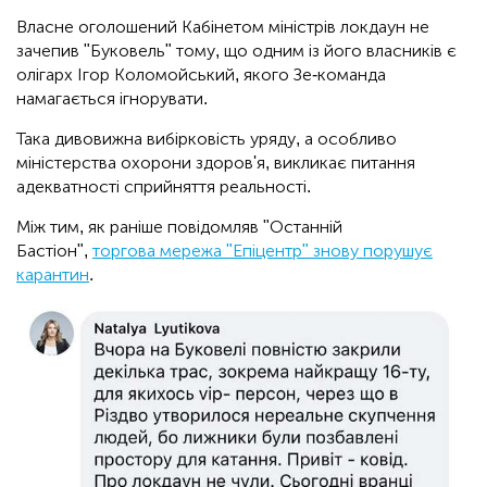
Власне оголошений Кабінетом міністрів локдаун не
зачепив "Буковель" тому, що одним із його власників є
олігарх Ігор Коломойський, якого Зе-команда
намагається ігнорувати.
Така дивовижна вибірковість уряду, а особливо
міністерства охорони здоров'я, викликає питання
адекватності сприйняття реальності.
Між тим, як раніше повідомляв "Останній
Бастіон",
торгова мережа "Епіцентр" знову порушує
карантин
.