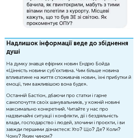
Надлишок інформації веде до збіднення
душі
На думку знавця ефірних новин Ендрю Бойда
«Цінність новини суб'єктивна. Чим більше новина
впливатиме на життя споживачів новин, їхні прибутки й
емоції, тим важливішою вона буде».
Останній Бастіон, дбаючи про статки і гарне
самопочуття своїх шанувальників, у кожній новині
максимально конкретний. Читайте у нас про
надзвичайні ситуації і конфлікти, дії і бездіяльність
влади, господарство і людей, злочини і проєкти, і ви
завжди першими дізнаєтеся: Хто? Що? Де? Коли?
Чому? Яким чином?