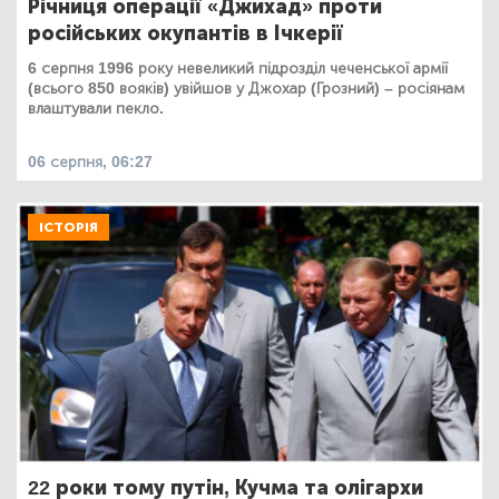
Річниця операції «Джихад» проти
російських окупантів в Ічкерії
6 серпня 1996 року невеликий підрозділ чеченської армії
(всього 850 вояків) увійшов у Джохар (Грозний) – росіянам
влаштували пекло.
06 серпня, 06:27
ІСТОРІЯ
22 роки тому путін, Кучма та олігархи