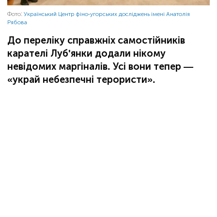
Фото:
Український Центр фіно-угорських досліджень імені Анатолія
Рябова
До переліку справжніх самостійників
карателі Луб'янки додали нікому
невідомих маргіналів. Усі вони тепер —
«украй небезпечні терористи».