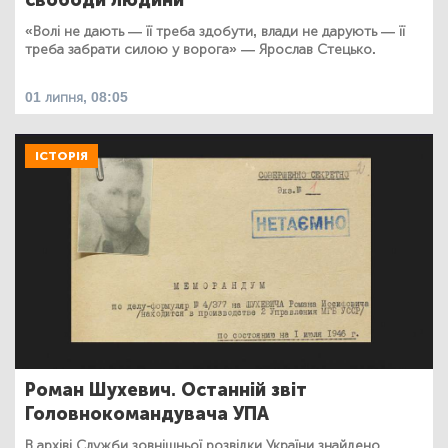
свободи людини
«Волі не дають — її треба здобути, влади не дарують — її
треба забрати силою у ворога» — Ярослав Стецько.
01 липня, 08:05
ІСТОРІЯ
Роман Шухевич. Останній звіт
Головнокомандувача УПА
В архіві Служби зовнішньої розвідки України знайдено