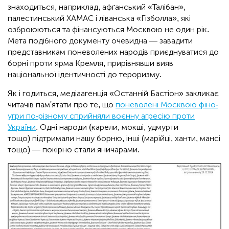
знаходиться, наприклад, афґанський «Талібан»,
палестинський ХАМАС і ліванська «Гізболла», які
озброюються та фінансуються Москвою не один рік.
Мета подібного документу очевидна — завадити
представникам поневолених народів приєднуватися до
борні проти ярма Кремля, прирівнявши вияв
національної ідентичності до тероризму.
Як і годиться, медіаагенція «Останній Бастіон» закликає
читачів пам'ятати про те, що
поневолені Москвою фіно-
угри по-різному сприйняли воєнну агресію проти
України
. Одні народи (карели, мокші, удмурти
тощо) підтримали нашу борню, інші (марійці, ханти, мансі
тощо) — покірно стали яничарами.