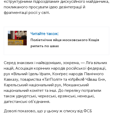
«структурними підрозділами» дискусійного майданчика,
покликаного просувати ідею дезінтеграції й
фрагментації росії у світі.
Читайте також:
Поліетнічне яйце московського Кощія
рипить по швах
Серед знакових і найвідоміших, зокрема, — Ліґа вільних
націй, Асоціація корінних народів російської федерації,
рух «Вільний Ідель-Урал», Конґрес народів Північного
Кавказу, товариства «ТатПоліт» та «Ирĕклĕ Чăваш Ен»,
Карельський національний рух, Мокшанський
національний комітет та інші. До переліку потрапили
також удмуртські, черкеські, ерзянські, ненецькі,
даґестанські об'єднання.
Доволі показово, що у цьому ж списку від ФСБ