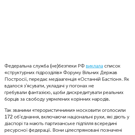
Федеральна служба (не)безпеки РФ
виклала
список
«структурних підрозділів» Форуму Вільних Держав
Постросії, передає медіаагенція «Останній Бастіон». Як
вдалося з'ясувати, укладачі у погонах не
гребували фантазією, щоби дискредитувати реальних
борців за свободу уярмлених корінних народів.
Так званими «терористичними» московити оголосили
172 об'єднання, включаючи національні рухи, які діють у
діаспорі та мають партизанське підпілля всередині
ресурсної федерації. Вони цілеспрямовані позначені