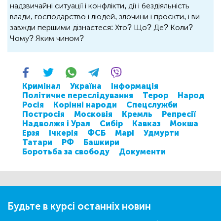
надзвичайні ситуації і конфлікти, дії і бездіяльність
влади, господарство і людей, злочини і проєкти, і ви
завжди першими дізнаєтеся: Хто? Що? Де? Коли?
Чому? Яким чином?
Кримінал
Україна
Інформація
Політичне переслідування
Терор
Народ
Росія
Корінні народи
Спецслужби
Постросія
Московія
Кремль
Репресії
Надволжя і Урал
Сибір
Кавказ
Мокша
Ерзя
Ічкерія
ФСБ
Марі
Удмурти
Татари
РФ
Башкири
Боротьба за свободу
Документи
Будьте в курсі останніх новин