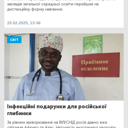
закладів загальної середньої освіти перейшли на
дистанційну форму навчання.
20.02.2025, 13:46
СВІТ
Інфекційні подарунки для російської
глибинки
За рівнем захворювання на ВІЛ/СНІД росія давно вже
обігнала Африку та Азію. Натомість екзотичніші хвороби