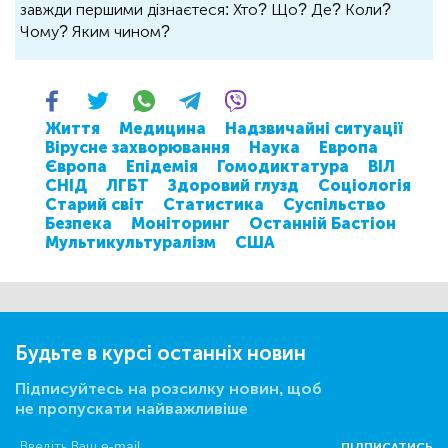
завжди першими дізнаєтеся: Хто? Що? Де? Коли?
Чому? Яким чином?
Життя
Медицина
Надзвичайні ситуації
Вірусне захворювання
Наука
Европа
Європа
Епідемія
Гомодиктатура
ВІЛ
СНІД
ЛГБТ
Здоровий глузд
Соціологія
Старий світ
Статистика
Суспільство
Безпека
Моніторинг
Останній Бастіон
Мультикультуралізм
США
Будьте в курсі останніх новин
Підписуйтесь на розсилку новин, щоб
не пропускати найважливіше
ПІДПИСАТИСЬ