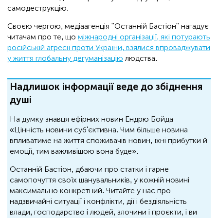
самодеструкцію.
Своєю чергою, медіаагенція "Останній Бастіон" нагадує
читачам про те, що
міжнародні організації, які потурають
російській агресії проти України, взялися впроваджувати
у життя глобальну дегуманізацію
людства.
Надлишок інформації веде до збіднення
душі
На думку знавця ефірних новин Ендрю Бойда
«Цінність новини суб'єктивна. Чим більше новина
впливатиме на життя споживачів новин, їхні прибутки й
емоції, тим важливішою вона буде».
Останній Бастіон, дбаючи про статки і гарне
самопочуття своїх шанувальників, у кожній новині
максимально конкретний. Читайте у нас про
надзвичайні ситуації і конфлікти, дії і бездіяльність
влади, господарство і людей, злочини і проєкти, і ви