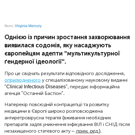
Фото:
Virginia Mercury
Однією із причин зростання захворювання
виявилася содомія, яку насаджують
європейцям адепти "мультикультурної
ґендерної ідеології".
Про це свідчать результати відповідного дослідження,
оприлюдненого
у спеціалізованому науковому виданні
"Clinical Infectious Diseases", передає інформаційна
агенція "Останній Бастіон".
Наперекір повсюдній контрацепції та розвитку
медицини в Європі широко розповсюджена
антиретровірусна терапія (вживання необхідних
препаратів задля уникнення інфікування ВІЛ і СНІД після
незахищеного статевого акту –
прим. ред.
).