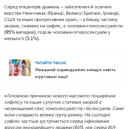
Серед епіцентрів уражень – забезпечені й освічені
верстви Німеччини, Франції, Великої Британії, Ірландії,
США та інших прогресивних країн, – а більшу частину
хворих, скажімо на сифіліс, є чоловіки-гомосексуалісти
(95% випадків), тоді як чоловіки-гетеросексуали у
меншості (3,1%).
Читайте також:
Лівацький індивідуалізм знищує навіть
згуртовані нації
«
Головною причиною нового масового поширення
сифілісу та інших супутніх статевих хвороб є
незахищений секс гомосексуалістів і бісексуалів. Саме
вони складають велику групу ризику. На сьогодні
сифіліс частіше зустрічається серед інфікованих
вірусом імунодефіциту людини (ВІЛ), ніж серед ВІЛ-