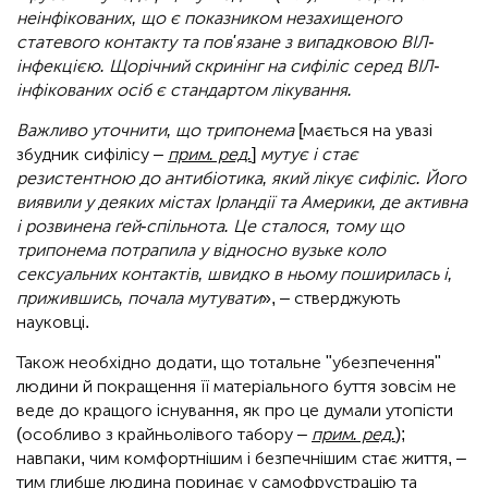
неінфікованих, що є показником незахищеного
статевого контакту та пов'язане з випадковою ВІЛ-
інфекцією. Щорічний скринінг на сифіліс серед ВІЛ-
інфікованих осіб є стандартом лікування.
Важливо уточнити, що трипонема
[мається на увазі
збудник сифілісу –
прим. ред.
]
мутує і стає
резистентною до антибіотика, який лікує сифіліс. Його
виявили у деяких містах Ірландії та Америки, де активна
і розвинена ґей-спільнота. Це сталося, тому що
трипонема потрапила у відносно вузьке коло
сексуальних контактів, швидко в ньому поширилась і,
прижившись, почала мутувати
», – стверджують
науковці.
Також необхідно додати, що тотальне "убезпечення"
людини й покращення її матеріального буття зовсім не
веде до кращого існування, як про це думали утопісти
(особливо з крайньолівого табору –
прим. ред.
);
навпаки, чим комфортнішим і безпечнішим стає життя, –
тим глибше людина поринає у самофрустрацію та