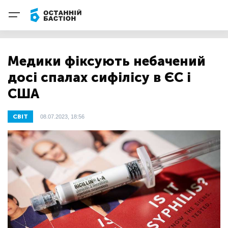
Медики фіксують небачений
досі спалах сифілісу в ЄС і
США
СВІТ
08.07.2023, 18:56