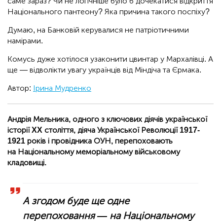
саме зараз? Чи не логічніше було б дочекатися відкриття
Національного пантеону? Яка причина такого поспіху?
Думаю, на Банковій керувалися не патріотичними
намірами.
Комусь дуже хотілося узаконити цвинтар у Мархалівці. А
ще — відволікти увагу українців від Міндіча та Єрмака.
Автор:
Ірина Мудренко
Андрія Мельника, одного з ключових діячів української
історії XX століття, діяча Української Революції 1917-
1921 років і провідника ОУН, перепоховають
на Національному меморіальному військовому
кладовищі.
А згодом буде ще одне
перепоховання — на Національному