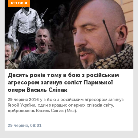
ІСТОРІЯ
Десять років тому в бою з російським
агресором загинув соліст Паризької
опери Василь Сліпак
29 червня 2016 у в бою з російським агресором загинув
Герой України, один з кращих оперних співаків світу,
доброволець Василь Сліпак (Міф).
29 червня, 06:01