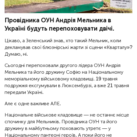
Провідника ОУН Андрія Мельника в
Україні будуть перепоховувати двічі.
Цікаво, а Зеленський знав, хто такий Мельник, коли
декламував свої блюзнірські жарти зі сцени «Кварталу»?
Думаю, ні.
Сьогодні перепоховали другого лідера ОУН Андрія
Мельника та його дружину Софію на Національному
меморіальному військовому кладовищі. 19 травня
подружжя ексгумували в Люксембурзі, а вже 21 травня
передали Україні.
Але є одне важливе АЛЕ.
Національне військове кладовище — не останнє місце
спочинку для Мельників. Провідника ОУН та його
дружину в майбутньому поховають утретє — у
Національному пантеоні героїв. А поки його не