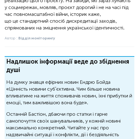
реалізацію цього проєкту. На закиди, які зараз лунають
у соцмережах, мовляв, проєкт дорогий і не на часі під
час повномасштабної війни, історик каже,
що це стандартний спосіб дискредитації заходів,
спрямованих на зміцнення української ідентичності.
Автор :
Відділ моніторингу
Надлишок інформації веде до збіднення
душі
На думку знавця ефірних новин Ендрю Бойда
«Цінність новини суб'єктивна. Чим більше новина
впливатиме на життя споживачів новин, їхні прибутки й
емоції, тим важливішою вона буде».
Останній Бастіон, дбаючи про статки і гарне
самопочуття своїх шанувальників, у кожній новині
максимально конкретний. Читайте у нас про
надзвичайні ситуації і конфлікти, дії і бездіяльність