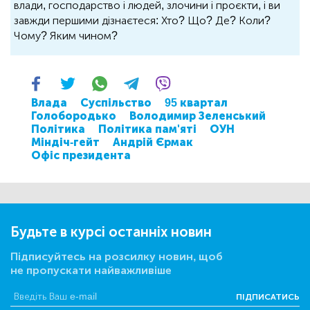
влади, господарство і людей, злочини і проєкти, і ви
завжди першими дізнаєтеся: Хто? Що? Де? Коли?
Чому? Яким чином?
Влада
Суспільство
95 квартал
Голобородько
Володимир Зеленський
Політика
Політика пам'яті
ОУН
Міндіч-гейт
Андрій Єрмак
Офіс президента
Будьте в курсі останніх новин
Підписуйтесь на розсилку новин, щоб
не пропускати найважливіше
ПІДПИСАТИСЬ