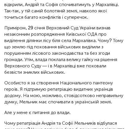
відкрили, Андрій та Софія спочиватимуть у Мархалівці.
Так-так, у тій самій болотяній землі, навколо якої
точиться багато конфліктів і суперечок.
Приміром, 29 січня Верховний Суд України визнав
незаконним розпорядження Київської ОДА про
виділення ділянки лісу біля села Мархалівка. Чому? Тому
що землю під поховання військових виділили з
порушенням лісового законодавства та без згоди
громади. Утім, влада поклала велику гайку на рішення
Верховного Суду — і в Мархалівці вже поховали
безвісти зниклих військових.
Особисто я за створення Національного пантеону
героїв. Я підтримую репатріацію видатних українців
додому. На мою, можливо, стовідсотково неправильну
думку, Мельник має спочивати в українській землі.
Але у мене є питання до влади.
Чому репатріація Андрія та Софії Мельників відбулася