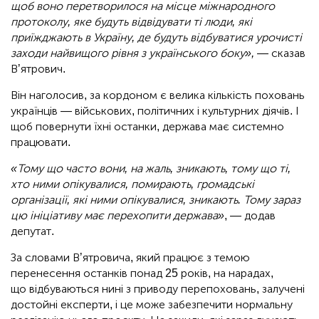
щоб воно перетворилося на місце міжнародного
протоколу, яке будуть відвідувати ті люди, які
приїжджають в Україну, де будуть відбуватися урочисті
заходи найвищого рівня з українського боку»,
— сказав
Вʼятрович.
Він наголосив, за кордоном є велика кількість поховань
українців — військових, політичних і культурних діячів. І
щоб повернути їхні останки, держава має системно
працювати.
«Тому що часто вони, на жаль, зникають, тому що ті,
хто ними опікувалися, помирають, громадські
організації, які ними опікувалися, зникають. Тому зараз
цю ініціативу має перехопити держава»
, — додав
депутат.
За словами Вʼятровича, який працює з темою
перенесення останків понад 25 років, на нарадах,
що відбуваються нині з приводу перепоховань, залучені
достойні експерти, і це може забезпечити нормальну