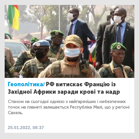
Геополітика/
РФ витискає Францію із
Західної Африки заради крові та надр
Станом на сьогодні однією з найгарячіших і небезпечних
точок на планеті залишається Республіка Малі, що у регіоні
Сахель.
25.01.2022, 08:37