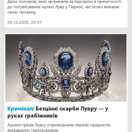
Двоє чоловіків, яких затримали за підозрою в причетності
до пограбування музею Лувр у Парижі, частково визнали
свою провину.
29.10.2025, 20:57
Кримінал/
Безцінні скарби Лувру — у
руках грабіжників
Адміністрація Лувру оприлюднила перелік предметів,
викрадених грабіжниками.