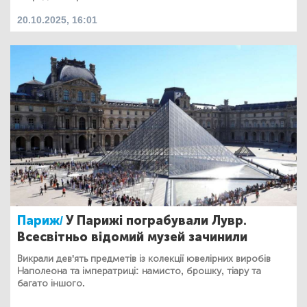
20.10.2025, 16:01
Париж/
У Парижі пограбували Лувр.
Всесвітньо відомий музей зачинили
Викрали дев'ять предметів із колекції ювелірних виробів
Наполеона та імператриці: намисто, брошку, тіару та
багато іншого.