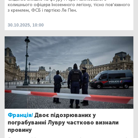
колишнього офіцера Іноземного легіону, тісно пов’язаного
з кремлем, ФСБ і партією Ле Пен.
30.10.2025, 10:00
Франція/
Двоє підозрюваних у
пограбуванні Лувру частково визнали
провину