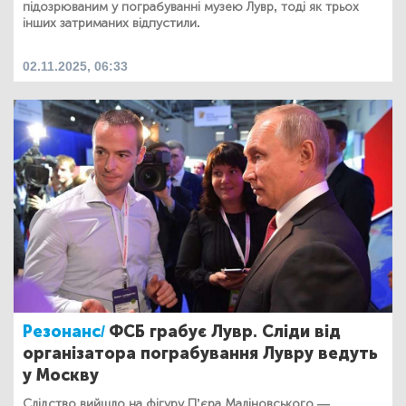
підозрюваним у пограбуванні музею Лувр, тоді як трьох
інших затриманих відпустили.
02.11.2025, 06:33
Резонанс/
ФСБ грабує Лувр. Сліди від
організатора пограбування Лувру ведуть
у Москву
Слідство вийшло на фігуру П’єра Маліновського —