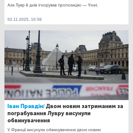
Але Лувр 6 днів ігнорував пропозицію — Ynet.
02.11.2025, 10:56
Іван Правдін/
Двом новим затриманим за
пограбування Лувру висунули
обвинувачення
У Франції висунули обвинувачення двом новим