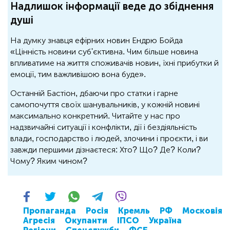
Надлишок інформації веде до збіднення
душі
На думку знавця ефірних новин Ендрю Бойда
«Цінність новини суб'єктивна. Чим більше новина
впливатиме на життя споживачів новин, їхні прибутки й
емоції, тим важливішою вона буде».
Останній Бастіон, дбаючи про статки і гарне
самопочуття своїх шанувальників, у кожній новині
максимально конкретний. Читайте у нас про
надзвичайні ситуації і конфлікти, дії і бездіяльність
влади, господарство і людей, злочини і проєкти, і ви
завжди першими дізнаєтеся: Хто? Що? Де? Коли?
Чому? Яким чином?
Пропаганда
Росія
Кремль
РФ
Московія
Агресія
Окупанти
ІПСО
Україна