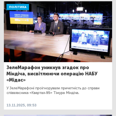
ПОЛІТИКА
ЗелеМарафон уникнув згадок про
Міндіча, висвітлюючи операцію НАБУ
«Мідас»
У ЗелеМарафоні проігнорували причетність до справи
співвласника «Квартал-95» Тімура Міндіча.
13.11.2025, 09:53