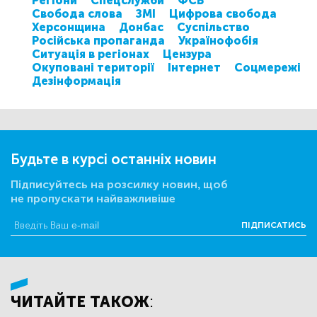
Регіони
Спецслужби
ФСБ
Свобода слова
ЗМІ
Цифрова свобода
Херсонщина
Донбас
Суспільство
Російська пропаганда
Українофобія
Ситуація в регіонах
Цензура
Окуповані території
Інтернет
Соцмережі
Дезінформація
Будьте в курсі останніх новин
Підписуйтесь на розсилку новин, щоб
не пропускати найважливіше
ПІДПИСАТИСЬ
ЧИТАЙТЕ ТАКОЖ: