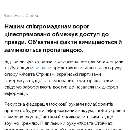
Фото:
Жовта Стрічка
Нашим співгромадянам ворог
цілеспрямовано обмежує доступ до
правди. Об'єктивні факти вичищаються й
замінюються пропагандою.
Відповідні фотодокази із районних центрів Херсонщини
та Луганщини
виклали
представники вітчизняного руху
опору «Жовта Стрічка». Українські партизани
стверджують, що на окупованих територіях людям
свідомо забороняють доступ до незалежних джерел
інформації.
Ресурсна федерація московії руками колаборантів
прагне побудувати інформаційний вакуум, щоби українці
в умовах окупації читали й споживали тільки те, що
зручно Кремлю. Підпільники руху «Жовта Стрічка»
помітили, що існує «чорний список» тем, поява яких в