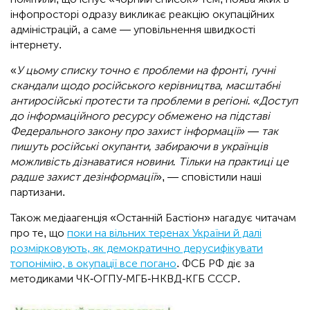
інфопросторі одразу викликає реакцію окупаційних
адміністрацій, а саме — уповільнення швидкості
інтернету.
«
У цьому списку точно є проблеми на фронті, гучні
скандали щодо російського керівництва, масштабні
антиросійські протести та проблеми в регіоні. «Доступ
до інформаційного ресурсу обмежено на підставі
Федерального закону про захист інформації» — так
пишуть російські окупанти, забираючи в українців
можливість дізнаватися новини. Тільки на практиці це
радше захист дезінформації
», — сповістили наші
партизани.
Також медіаагенція «Останній Бастіон» нагадує читачам
про те, що
поки на вільних теренах України й далі
розмірковують, як демократично дерусифікувати
топонімію, в окупації все погано
. ФСБ РФ діє за
методиками ЧК-ОГПУ-МГБ-НКВД-КГБ СССР.