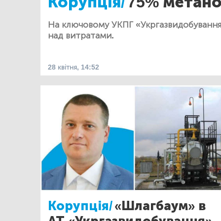
Корупція/
75% метанол
На ключовому УКПГ «Укргазвидобування
над витратами.
28 квітня, 14:52
Корупція/
«Шлагбаум» в