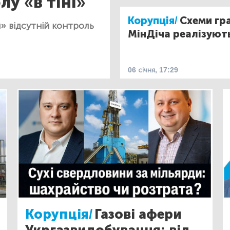
у «в тіні»
Корупція/
Схеми гр
» відсутній контроль
МінДіча реалізують
06 січня, 17:29
Корупція/
Газові афери