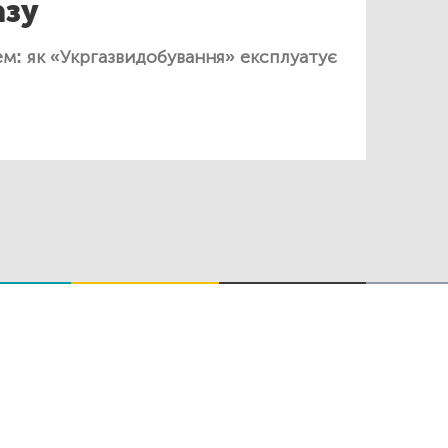
азу
ем: як «Укргазвидобування» експлуатує