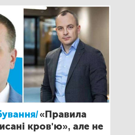
бування/
«Правила
исані кров'ю», але не