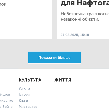
для Нафтог
ток
Небезпечна гра з вогн
незаконні об'єкти.
27.02.2025, 15:19
Показати більше
КУЛЬТУРА
ЖИТТЯ
Усі статті
ікалов
Історія
миденко
Книги
р Бойко
Мистецтво