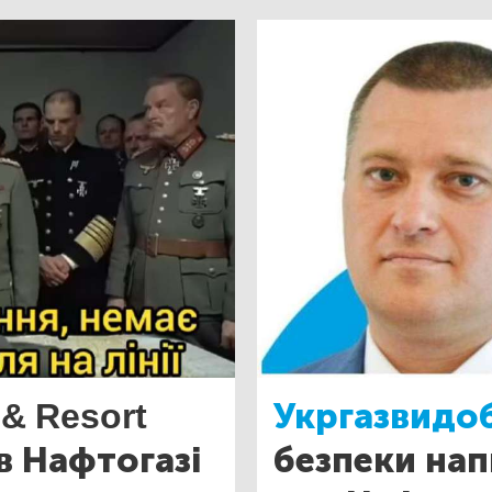
 & Resort
Укргазвидо
в Нафтогазі
безпеки нап