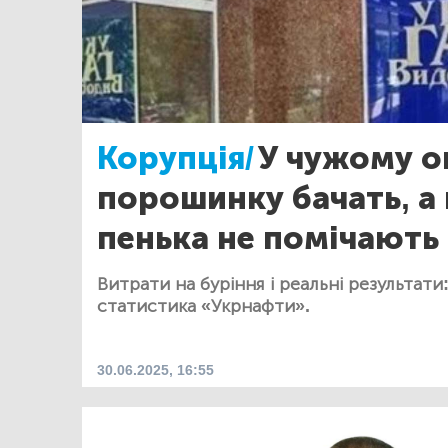
Корупція/
У чужому о
порошинку бачать, а 
пенька не помічають
Витрати на буріння і реальні результати
статистика «Укрнафти».
30.06.2025, 16:55