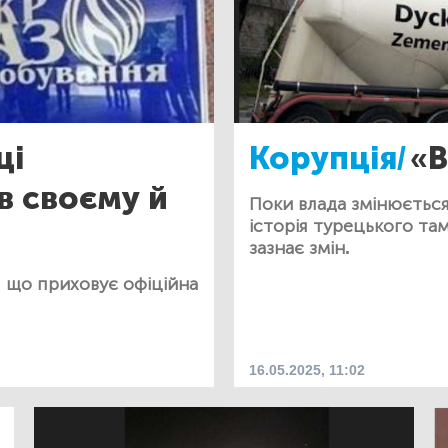
ці
Корупція/
«
в своєму й
Поки влада змінюється 
історія турецького та
зазнає змін.
: що приховує офіційна
16.05.2025, 11:02