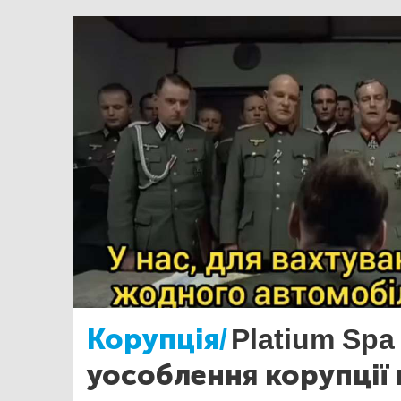
Корупція/
Platium Spa
уособлення корупції 