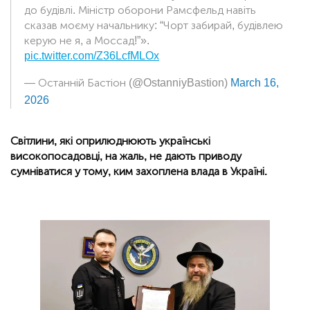
до будівлі. Міністр оборони Рамсфельд навіть
сказав моєму начальнику: “Чорт забирай, будівлею
керую не я, а Моссад!”».
pic.twitter.com/Z36LcfMLOx
— Останній Бастіон (@OstanniyBastion)
March 16,
2026
Світлини, які оприлюднюють українські
високопосадовці, на жаль, не дають приводу
сумніватися у тому, ким захоплена влада в Україні.