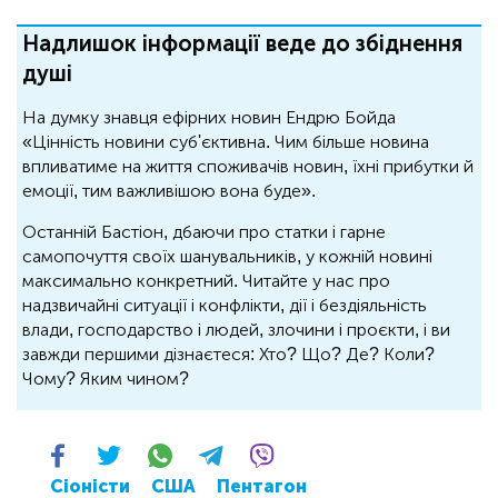
Надлишок інформації веде до збіднення
душі
На думку знавця ефірних новин Ендрю Бойда
«Цінність новини суб'єктивна. Чим більше новина
впливатиме на життя споживачів новин, їхні прибутки й
емоції, тим важливішою вона буде».
Останній Бастіон, дбаючи про статки і гарне
самопочуття своїх шанувальників, у кожній новині
максимально конкретний. Читайте у нас про
надзвичайні ситуації і конфлікти, дії і бездіяльність
влади, господарство і людей, злочини і проєкти, і ви
завжди першими дізнаєтеся: Хто? Що? Де? Коли?
Чому? Яким чином?
Сіоністи
США
Пентагон