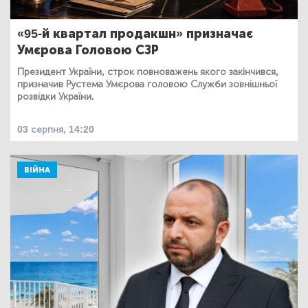
«95-й квартал продакшн» призначає
Умєрова Головою СЗР
Президент України, строк повноважень якого закінчився,
призначив Рустема Умєрова головою Служби зовнішньої
розвідки України.
03 серпня, 14:20
ВІЙНА