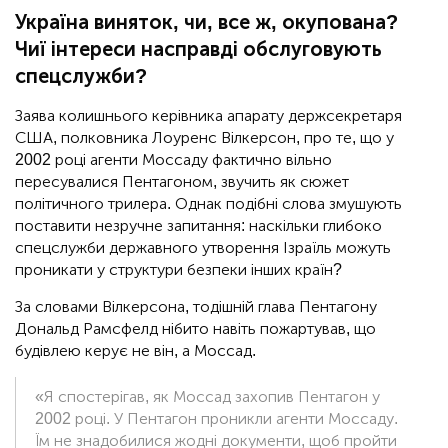
Україна виняток, чи, все ж, окупована?
Чиї інтереси насправді обслуговують
спецслужби?
Заява колишнього керівника апарату держсекретаря
США, полковника Лоуренс Вілкерсон, про те, що у
2002 році агенти Моссаду фактично вільно
пересувалися Пентагоном, звучить як сюжет
політичного трилера. Однак подібні слова змушують
поставити незручне запитання: наскільки глибоко
спецслужби державного утворення Ізраїль можуть
проникати у структури безпеки інших країн?
За словами Вілкерсона, тодішній глава Пентагону
Дональд Рамсфелд нібито навіть пожартував, що
будівлею керує не він, а Моссад.
«Я спостерігав, як Моссад захопив Пентагон у
2002 році. У Пентагон проникли агенти Моссаду.
Їм не знадобилися жодні документи, щоб пройти