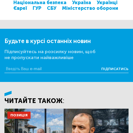
Національна безпека
Україна
Українці
Євреї
ГУР
СБУ
Міністерство оборони
Будьте в курсі останніх новин
Підписуйтесь на розсилку новин, щоб
не пропускати найважливіше
ПІДПИСАТИСЬ
ЧИТАЙТЕ ТАКОЖ:
ПОЗИЦІЯ